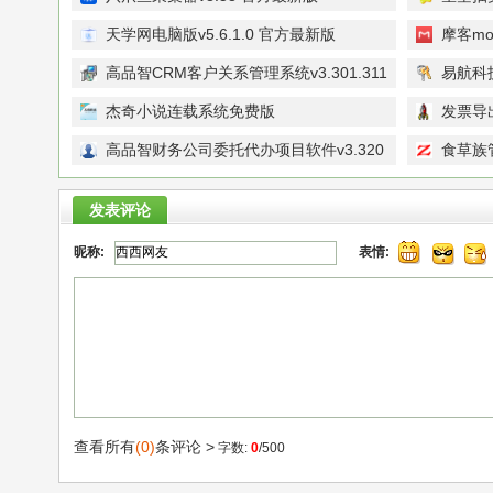
天学网电脑版v5.6.1.0 官方最新版
摩客mo
新版
高品智CRM客户关系管理系统v3.301.311
易航科
官方免费版
票扫描认
杰奇小说连载系统免费版
发票导
高品智财务公司委托代办项目软件v3.320
食草族管
官方版
发表评论
昵称:
表情:
查看所有
(0)
条评论 >
字数:
0
/500