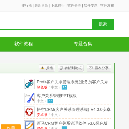
排行榜
|
最新更新
|
下载排行
|
软件分类
|
软件专题
|
软件发布
搜索
软件教程
专题合集
报错
转帖到论坛
聊友分享
Profit客户关系管理系统(业务员客户关系
管理)
绿色版
V3.6 绿色简体中文免费版
/
中文
/
客户关系管理PPT模板
中文
/
悟空CRM(客户关系管理系统)
V4.0.0安卓
版
安卓版
/
中文
/
新马CRM客户关系管理软件
v3.0绿色版
好用
绿色版
/
中文
/