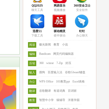
QQ2025
网易音乐
360安全卫士
聊天工具
视频播放
安全软件
迅雷11
驱动精灵
钉钉
下载工具
硬件驱动
办公聊天
极光新闻
教育
小说
阅读
Bandicam
网页代码编辑器
编辑
360
winrar
7-Zip
好压
压缩
搜狗
百度输入法
谷歌Gboard键盘
输入
WPS Office
101教育ppt
Excel表格
办公
谷歌翻译
有道词典
百词斩
翻译
智慧中小学
猿辅导
洋葱学园
教育