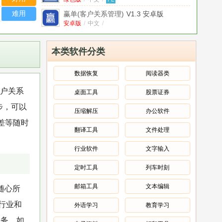
难用
赢单(客户关系管理)
V1.3 安卓版
安卓版
/
中文
/
云梯端CRM客户关系管理
V2015.7.1免费
版
免费版
/
中文
/
本类软件分类
客户无忧手机版
958安卓版
安卓版
/
中文
/
数据恢复
阅读器类
(Farm Craft)农场工艺汉化版
免费版
客户关系
桌面工具
股票证券
免费版
/
中文
/
步，可以
.net farmwork兼容性测试及卸载工具
压缩解压
办公软件
中文
/
差等随时
翻译工具
文件处理
.NET Micro Framework 4.0 Porting Kit
官方版
官方安装版
/
英文
/
行业软件
文字输入
定时工具
列车时刻
邮箱工具
文本编辑
随心所
行业和
外语学习
教育学习
服务。如