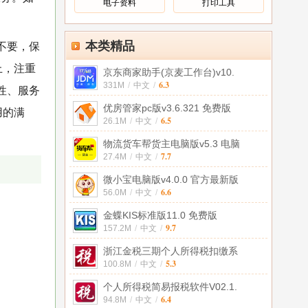
电子资料
打印工具
本类精品
不要，保
上，注重
京东商家助手(京麦工作台)v10.
6.3
331M
/
中文
/
性、服务
优房管家pc版v3.6.321 免费版
用的满
6.5
26.1M
/
中文
/
物流货车帮货主电脑版v5.3 电脑
7.7
27.4M
/
中文
/
微小宝电脑版v4.0.0 官方最新版
6.6
56.0M
/
中文
/
金蝶KIS标准版11.0 免费版
9.7
157.2M
/
中文
/
浙江金税三期个人所得税扣缴系
5.3
100.8M
/
中文
/
个人所得税简易报税软件V02.1.
6.4
94.8M
/
中文
/