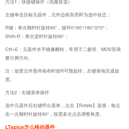
方法1：快捷键操作（高频首选）
左键单击目标元器件，元件边框高亮即为选中状态；
R键：单次顺时针旋转90°，循环0°/90°/180°/270°；
Shift+R：单次逆时针旋转90°；
Ctrl+E：元器件水平镜像翻转，常用于二极管、MOS管调
整引脚方向。
注：放置元件悬停画布时按R可预旋转，左键落地完成放
置。
方法2：右键菜单操作
选中元器件后右键呼出菜单，点击【Rotate】选项，每点
击一次顺时针旋转90°，按需多次点击调整角度。
LTspice怎么移动器件