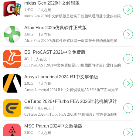
限元繁琐前处理逻辑，帮助工程师在设计阶段快速对比多个
midas Gen 2026中文解锁版
方案，缩短产品开发
下载
1.45G
8
人在玩
midas Gen 2026中文解锁版是建筑工程领域通用且专业的有限
元分析与设计一体化软件，软件内置多国设计规范体系，可
对钢结构、铝合金结构、冷弯薄壁型钢等各类构件进行全面
Altair Flux 2025仿真软件正式版
的设计验算与优化，帮助
下载
3.61G
1
人在玩
Altair Flux 2025仿真软件正式版是一款享誉全球的低频电磁
场仿真专家，历经三十余年的技术沉淀，已成为电气设备设
计与优化的行业标杆，凭借其高精度的求解器和灵活的建模
ESI ProCAST 2021中文免费版
技术，为工程师提供从静
下载
4G
1
人在玩
ESI ProCAST 2021中文免费版是ESI集团面向铸造行业打造的
专业化数值仿真工具，聚焦铸造全流程工艺优化与缺陷预
判，为企业提供从设计到生产的一站式数字化解决方案，能
Ansys Lumerical 2024 R1中文解锁版
显著提升铸件良品率，助力企
下载
2.02G
2
人在玩
Ansys Lumerical 2024 R1中文解锁版是ANSYS旗下面向光子
学领域的高性能仿真平台，是一款面向光子学领域的高性能
数值仿真平台，服务于研究人员与工程技术人员，让用户能
CeTurbo 2026+FTurbo FEA 2026叶轮机械设计
够在虚拟世界中精准预测光
软件
下载
686M
0
人在玩
CeTurbo 2026+FTurbo FEA 2026叶轮机械设计软件是深耕叶
轮流体研发领域的专业化参数化设计工具，依托成熟的叶轮
流体力学理论与海量工程实测数据库搭建研发体系，覆盖轴
MSC Patran 2024中文激活版
流、径流、混流全品类回转
下载
2.65G
0
人在玩