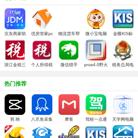
京东商家助
优房管家pc
物流货车帮
微小宝电脑
金蝶KIS标
手(京麦工作
版
货主电脑版
版
准版
台)
浙江金税三
个人所得税
微信猎手
proe4.0野火
税务总局电
期个人所得
简易报税软
版
子申报软件
税扣缴系统
件
单机版
热门推荐
剪.映
八爪鱼采集
摩客
驾校一点通
天学网电脑
windows电
器
mockplus桌
2022科目一
版
脑版2025官
面客户端
方最新版