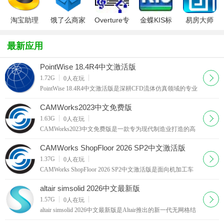
淘宝助理
饿了么商家
Overture专
金蝶KIS标
易房大师
2021
版电脑版
业打谱软件
准版
最新应用
PointWise 18.4R4中文激活版
下载
1.72G
0
人在玩
PointWise 18.4R4中文激活版是深耕CFD流体仿真领域的专业
网格前处理工具，完整打通从外部几何导入、曲面修复、边
界层布设到求解器格式输出的全链路工作流，适合处理航空
CAMWorks2023中文免费版
飞行器等高保真度几何模型
下载
1.63G
0
人在玩
CAMWorks2023中文免费版是一款专为现代制造业打造的高
效数控编程解决方案，该软件的核心能力在于智能化的刀具
路径优化：根据材料特性、刀具规格和机床参数，自动调整
CAMWorks ShopFloor 2026 SP2中文激活版
切削深度、步距和进给率，缩
下载
1.37G
0
人在玩
CAMWorks ShopFloor 2026 SP2中文激活版是面向机加工车
间打造的独立数字化协同作业程序，机械师可以使用实体的
三维模拟功能在虚拟环境中验证和运行CNC程序，提前发现
altair simsolid 2026中文最新版
潜在的碰撞或过切问题，大幅
下载
1.57G
0
人在玩
altair simsolid 2026中文最新版是Altair推出的新一代无网格结
构仿真工具，面向产品研发全流程工程师打造，颠覆传统有