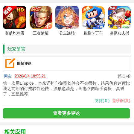
老爹炸鸡店
王者荣耀
公主连结
跑跑卡丁车
趣赢功夫捕
HD
鱼
玩家留言
跟帖评论
网友
2026/6/4 18:55:21
第 1 楼
第一次用LTspice，本来还担心免费软件会不会很拉，结果仿真速度比
我之前用的付费软件还快，波形也清楚，画电路图顺手得很，真香
了，五星推荐
支持
(
0
)
盖楼(回复)
查看更多评论
相关应用