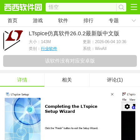
首页
游戏
软件
排行
专题
LTspice仿真软件26.0.2最新版
中文版
大小：
143M
更新：2026-06-04 10:36
类别：
行业软件
系统：WinAll
该软件没有对应安卓版
详情
相关
评论(1)