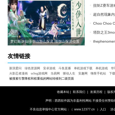
扭矩Z赛车游
超自然现象内
Choo Cho
塔防之王3m
梦幻新诛仙须弥山怎么探灵 须弥山探灵位置
thepheno
坐标一览
友情链接
新浪爱问
绿色资源网
安卓游戏
斗鱼直播
单机游戏下载
单机游戏
华
火影忍者漫画
ucbug游戏网
当易网
驱动人生
安趣网
嗨客手机站
下
被搜索引擎降权和权重低的网站转移到二级页面
收藏本站
|
联系我们
|
发展历程
|
版权
声明：西西软件园为非盈利性网站 不接受任何赞助和广告
不良信息举报中心官方网站：（
www.12377.cn
）入口
涉