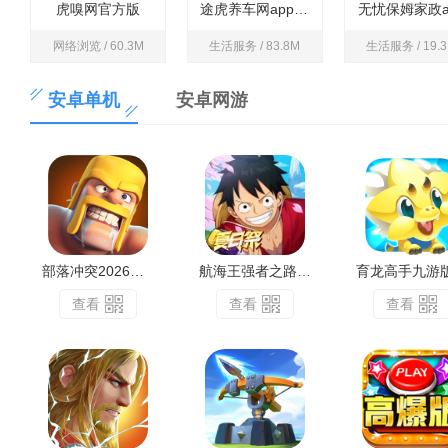
虎嗅网官方版
途虎养车网app最新版
无忧保姆家政a
网络浏览 / 60.3M
生活服务 / 83.8M
生活服务 / 19.
安卓单机
安卓网游
部落冲突2026最新版
航海王强者之路手游果盘版
查看
查看
查看