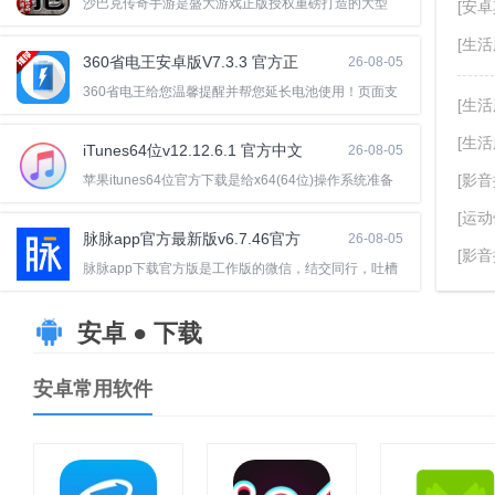
沙巴克传奇手游是盛大游戏正版授权重磅打造的大型
[安卓
[生活
360省电王安卓版V7.3.3 官方正
26-08-05
式版
360省电王给您温馨提醒并帮您延长电池使用！页面支
[生活
[生活
iTunes64位v12.12.6.1 官方中文
26-08-05
版
[影音
苹果itunes64位官方下载是给x64(64位)操作系统准备
[运动
脉脉app官方最新版v6.7.46官方
26-08-05
[影音
安卓版
脉脉app下载官方版是工作版的微信，结交同行，吐槽
安卓 ● 下载
安卓常用软件