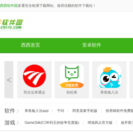
西西软件园
多重安全检测下载网站、值得信赖的软件下载站！
西西首页
安卓软件
<
fm最
民生证券通达
轻松筹
章鱼输入法
.1.3
信合一版网上
appV6.0.3安卓
appv6.1.7安卓
卓版
交易系统V7.50
版
版
软件
官方最新版
章鱼输入法app
千问
阿里卖家手机版
快剪辑软件免费
游戏
GameSdk(COK列王的纷争百度版)
球场风云官方版
放开那