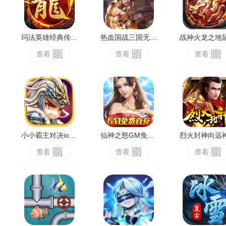
玛法英雄经典传奇复古手游
热血国战三国无双霸业
查看
查看
查看
小小霸主对决ios版
仙神之怒GM免费直充IOS
烈火封神向远
查看
查看
查看