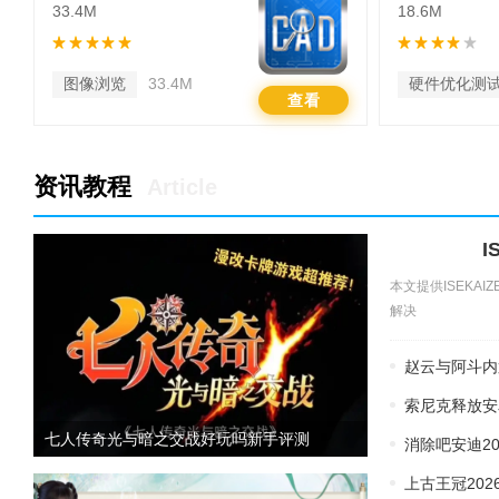
33.4M
18.6M
图像浏览
33.4M
硬件优化测
查看
资讯教程
Article
I
本文提供ISEKA
解决
赵云与阿斗内
索尼克释放安
七人传奇光与暗之交战好玩吗新手评测
消除吧安迪2
上古王冠20