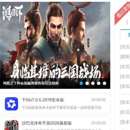
[
[生活
[新闻
[生活
[生活
鸿图之下钟会祝融周泰阵容玩法指南
少年三国志
[生活
千问v7.0.5.2978安卓版
26-08-05
[安卓
千问ai奶茶免单卡软件下载官方版是一款阿里旗下的
[生活
[安卓
沙巴克传奇手游2026最新版
26-08-05
V1.0.37.0安卓版