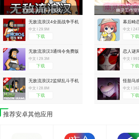
无敌流浪汉系列游戏
幽灵工作室
无敌流浪汉4全面战争手机
幕后畸恋(
版v1.00.3
Infatua
中文 l 29.9M
中文 l 24
下载
下
无敌流浪汉3通缉令免费版
恋人谜局s
v1.00.30
中文 l 29.3M
中文 l 99
下载
下
无敌流浪汉2监狱乱斗手机
怪胎马
版v1.00.3
文下载v1
中文 l 28.8M
中文 l 16
下载
下
推荐安卓其他应用