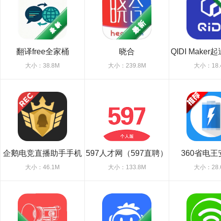
翻译free全家桶
晓合
QIDI Make
切片软
大小：38.8M
大小：239.8M
大小：18.
企鹅电竞直播助手手机
597人才网（597直聘）
360省电
最新版
app个人版
大小：46.1M
大小：133.8M
大小：28.