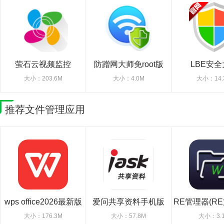
萤石云视频监控
防蹭网大师免root版
LBE安
大小：203.6M
大小：4.0M
大小：14.
推荐文件管理应用
wps office2026最新版
爱问共享资料手机版
RE管理器(R
器)
大小：176.3M
大小：57.8M
大小：3.