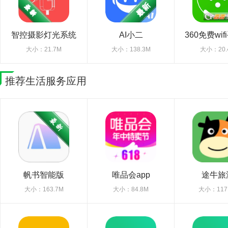
智控摄影灯光系统
AI小二
360免费wi
大小：21.7M
大小：138.3M
大小：20.
推荐生活服务应用
帆书智能版
唯品会app
途牛旅
大小：163.7M
大小：84.8M
大小：117