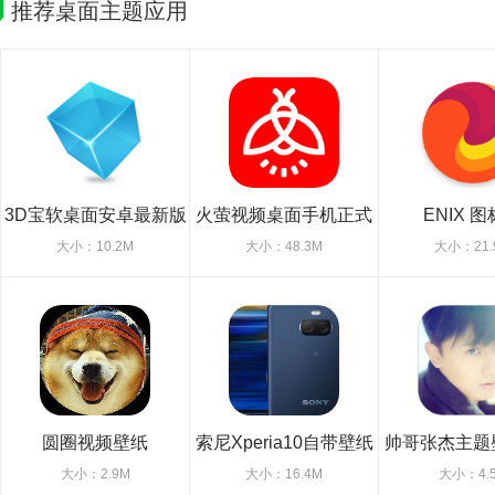
推荐桌面主题应用
3D宝软桌面安卓最新版
火萤视频桌面手机正式
ENIX 
版
大小：10.2M
大小：48.3M
大小：21.
圆圈视频壁纸
索尼Xperia10自带壁纸
帅哥张杰主题
大小：2.9M
大小：16.4M
大小：4.