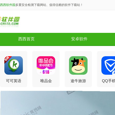
西西软件园
多重安全检测下载网站、值得信赖的软件下载站！
西西首页
安卓软件
可可英语
唯品会
途牛旅游
QQ手
app4.9.80
appV9.81.2
v11.68.2官
家app
官方安卓版
官方安卓版
方版
版v16.1
官方