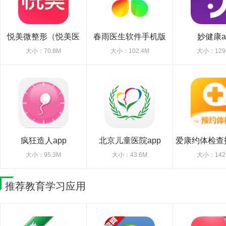
悦美微整形（悦美医
春雨医生软件手机版
妙健康a
美）
大小：70.8M
大小：102.4M
大小：129
疯狂造人app
北京儿童医院app
爱康约体检查
版
大小：95.3M
大小：43.6M
大小：142
推荐教育学习应用