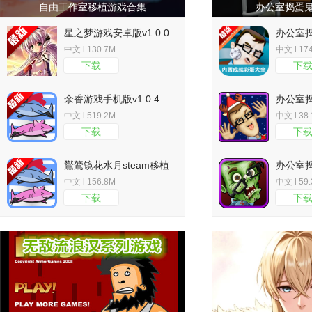
自由工作室移植游戏合集
办公室捣蛋
星之梦游戏安卓版v1.0.0
办公室
单版v2.4
中文 l 130.7M
中文 l 17
下载
下
余香游戏手机版v1.0.4
办公室
v1.8.2
中文 l 519.2M
中文 l 38
下载
下
鸑鷟镜花水月steam移植
办公室
版下载v1.0.
1.3.3
中文 l 156.8M
中文 l 59
下载
下