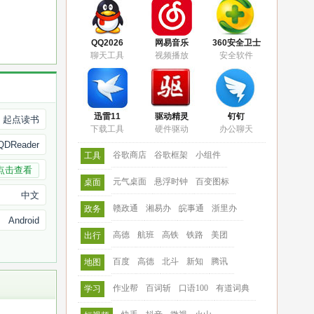
QQ2026
网易音乐
360安全卫士
聊天工具
视频播放
安全软件
迅雷11
驱动精灵
钉钉
起点读书
下载工具
硬件驱动
办公聊天
.QDReader
谷歌商店
谷歌框架
小组件
工具
点击查看
元气桌面
悬浮时钟
百变图标
桌面
中文
赣政通
湘易办
皖事通
浙里办
政务
Android
高德
航班
高铁
铁路
美团
出行
百度
高德
北斗
新知
腾讯
地图
作业帮
百词斩
口语100
有道词典
学习