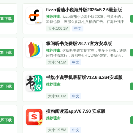
fizzo番茄小说海外版2026v5.2.6最新版
推荐理由:
fizzo番茄小说海外版2026，书挺全的，
立即下载
加载也快，没那么多乱七八糟的广告。在海外找中
文小说，这个够用了，下就完事。
大小:106.1M
中文
掌阅听书免费版V8.7.7官方安卓版
推荐理由:
这版听书确实挺实在，书多不花钱，通勤
立即下载
睡前挂着就行，没那些乱七八糟的弹窗。要我说，
想白嫖听书的话，下一个试试呗，不好用再删。
大小:74.5M
中文
书旗小说手机最新版V12.6.6.264安卓版
推荐理由:
立即下载
大小:60.0M
中文
搜狗阅读器appV6.7.90 安卓版
推荐理由:
立即下载
大小:19.5M
中文