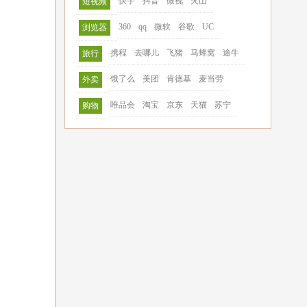
快手
抖音
微视
火山
短视频
360
qq
微软
谷歌
UC
浏览器
携程
去哪儿
飞猪
马蜂窝
途牛
旅行
饿了么
美团
肯德基
麦当劳
外卖
唯品会
淘宝
京东
天猫
苏宁
购物