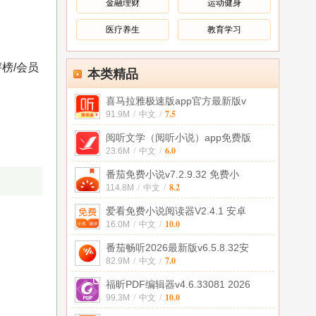
金融理财
运动健身
医疗养生
教育学习
榜/会员
本类精品
喜马拉雅极速版app官方最新版v
7.5
91.9M
/
中文
/
阅听文学（阅听小说）app免费版
6.0
23.6M
/
中文
/
番茄免费小说v7.2.9.32 免费小
8.2
114.8M
/
中文
/
爱看免费小说阅读器V2.4.1 安卓
10.0
16.0M
/
中文
/
番茄畅听2026最新版v6.5.8.32安
7.0
82.9M
/
中文
/
福昕PDF编辑器v4.6.33081 2026
10.0
99.3M
/
中文
/