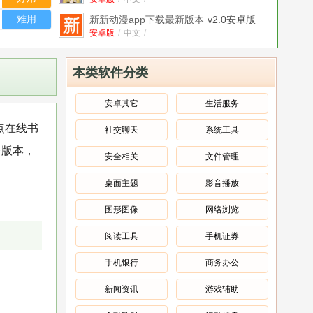
难用
新新动漫app下载最新版本
v2.0安卓版
安卓版
/
中文
/
青.橙小说免费阅读最新版
v5.0.8.1
中文
/
本类软件分类
紫幽阁树莓小说阅读器app安卓版
v1.1.3
官方版
官方版
/
中文
/
安卓其它
生活服务
若兰阅读器去广告版
v1.1
点在线书
社交聊天
系统工具
中文
/
台版本，
啵乐韩漫免费阅读
v3.8最新版
安全相关
文件管理
中文
/
桌面主题
影音播放
DL Library漫画阅读器最新版
v1.15.28免
费版
免费版
/
中文
/
图形图像
网络浏览
阅读工具
手机证券
手机银行
商务办公
新闻资讯
游戏辅助