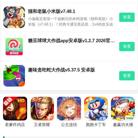
猫和老鼠小米版v7.48.1
查看
小编最近发现一个超解压的休闲游戏《猫和老鼠》小
米版（v7.48.1）！经典卡通完美还原，1v4的欢乐追
逐战，你既可以扮演机智的老鼠团队偷奶酪，也能化
身汤姆猫全力抓捕。场景、道具、角色都超有童年味
糖豆球球大作战app安卓版v1.2.7 2026官方中文版
儿，操作简单，每局都笑点满满。工作学习累了，随
查看
时来一局，重拾那
趣味贪吃蛇大作战v5.37.5 安卓版
查看
老爹炸鸡店
王者荣耀
公主连结
跑跑卡丁车
趣赢功夫捕
HD
鱼