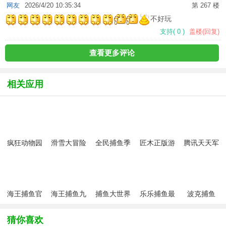
网友
2026/4/20 10:35:34
第 267 楼
不好玩
支持
(
0
)
盖楼(回复)
查看更多评论
相关应用
疯狂动物园
滑雪大冒险
全民捕鱼季
匠木正版游
腾讯天天军
九游正版
2九游版
破解版
戏
棋安卓版
海王捕鱼官
海王捕鱼九
捕鱼大世界
乐乐捕鱼最
波克捕鱼
方最新版
游版最新版
官方正版
新版本
（捕鱼达人
本
千炮版）手
猜你喜欢
游