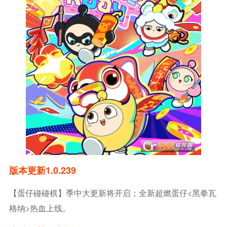
版本更新1.0.239
【蛋仔碰碰棋】季中大更新将开启；全新超燃蛋仔<黑拳瓦
格纳>热血上线。