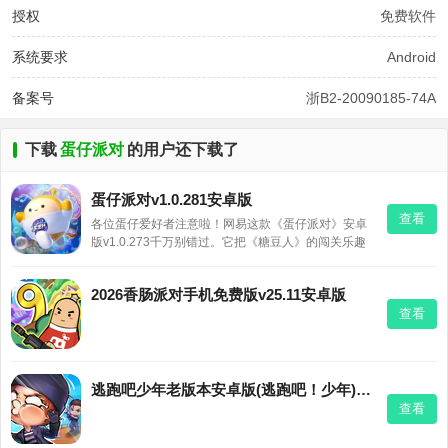
授权
免费软件
系统要求
Android
备案号
浙B2-20090185-74A
下载
蛋仔派对
的用户还下载了
蛋仔派对v1.0.281安卓版
查看
各位蛋仔爱好者注意啦！网易这款《蛋仔派对》安卓
版v1.0.273千万别错过。它把《糖豆人》的闯关乐趣
搬到了手机上，控制萌萌的Q版蛋仔，在卡通世界里和
其他玩家一起翻越障碍、争夺名次，操作流畅又欢
2026香肠派对手机免费版v25.11安卓版
乐。闯关之余还能自由打扮你的蛋仔，解锁各种酷炫
查看
装备，聚会开黑、
逃跑吧少年老版本安卓版(逃跑吧！少年)v8.36.0
查看