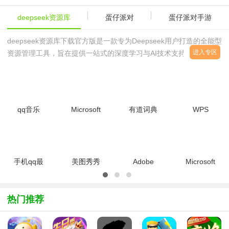
deepseek资源库
蛋仔派对
蛋仔派对手游
deepseek资源库下载官方版是一款专为Deepseek用户打造的全能型
进入专区
资源管理工具，旨在提供一站式的深度学习与AI技术支持。无论你是
刚刚接触AI领域的初学者，还是已经具备丰富经验的技术专家，这款
软件都能满足你的多样化
qq音乐
Microsoft
有道词典
​WPS
2026v22.22
Office
v11.3.11.0
Office
官方正式版
20032014.10
官方正式版
2022最新
简体中文版
版
v11.1.0.1265
手机qq最
美图秀秀
Adobe
Microsoft
新版本
2026版电
Photoshop
Office
2026v9.3.25
脑版
CS4简体中
2010免费
官方最新版
v7.5.6.6 官
文特别版
完整版
热门推荐
方正式版