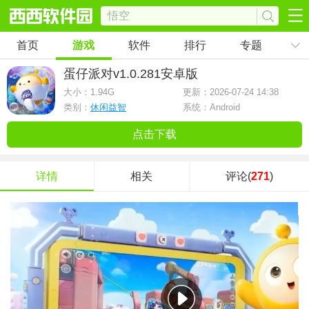
首页
游戏
软件
排行
专题
蛋仔派对
v1.0.281安卓版
大小：
1.94G
更新：2026-07-24 14:38
类别：
休闲益智
系统：Android
点击下载
详情
相关
评论(
271
)