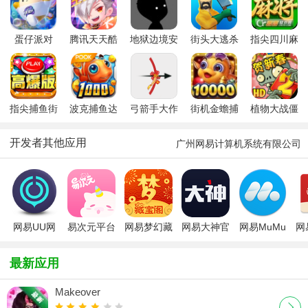
蛋仔派对
腾讯天天酷
地狱边境安
街头大逃杀
指尖四川麻
跑新版本
卓最新版
(Painkiller)
将主播版
指尖捕鱼街
波克捕鱼达
弓箭手大作
街机金蟾捕
植物大战僵
机版新版
人千炮版
战2026最新
鱼
尸2安卓版
2026
2026微信版
安卓版
开发者其他应用
广州网易计算机系统有限公司
本
网易UU网
易次元平台
网易梦幻藏
网易大神官
网易MuMu
网
游加速器
宝阁手机版
方平台
模拟器64
app(网易
位版
最新应用
手游)
Makeover