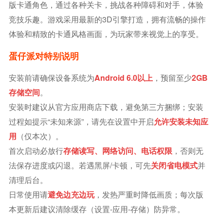
版卡通角色，通过各种关卡，挑战各种障碍和对手，体验
竞技乐趣。游戏采用最新的3D引擎打造，拥有流畅的操作
体验和精致的卡通风格画面，为玩家带来视觉上的享受。
蛋仔派对特别说明
安装前请确保设备系统为
Android 6.0以上
，预留至少
2GB
存储空间
。
安装时建议从官方应用商店下载，避免第三方捆绑；安装
过程如提示“未知来源”，请先在设置中开启
允许安装未知应
用
（仅本次）。
首次启动必放行
存储读写、网络访问、电话权限
，否则无
法保存进度或闪退。若遇黑屏/卡顿，可先
关闭省电模式
并
清理后台。
日常使用请
避免边充边玩
，发热严重时降低画质；每次版
本更新后建议清除缓存（设置-应用-存储）防异常。