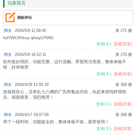
玩家留言
跟帖评论
网友
2026/5/9 11:09:45
第 271 楼
hdYWCAYeuy qhwyUYWG
支持
(
6
)
盖楼(回复)
网友
2026/5/8 16:52:11
第 270 楼
软件挺好用的，功能完整，运行流畅。界面简洁美观，整体体验不
错，好评推荐
支持
(
6
)
盖楼(回复)
网友
2026/4/29 12:05:19
第 269 楼
游戏很良心，没有乱七八糟的广告和氪金内容，玩起来很纯粹很快
乐。画面精美，强烈推荐！
支持
(
6
)
盖楼(回复)
网友
2026/4/17 19:07:58
第 268 楼
用了一段时间，功能挺全的，整体体验不错，推荐使用！
支持
(
0
)
盖楼(回复)