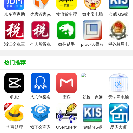
京东商家助
优房管家pc
物流货车帮
微小宝电脑
金蝶KIS标
手(京麦工作
版
货主电脑版
版
准版
台)
浙江金税三
个人所得税
微信猎手
proe4.0野火
税务总局电
期个人所得
简易报税软
版
子申报软件
税扣缴系统
件
单机版
热门推荐
剪.映
八爪鱼采集
摩客
驾校一点通
天学网电脑
windows电
器
mockplus桌
2022科目一
版
脑版2025官
面客户端
方最新版
淘宝助理
饿了么商家
Overture专
金蝶KIS标
易房大师
2021
版电脑版
业打谱软件
准版