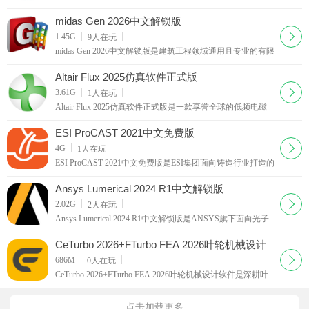
构仿真工具，面向产品研发全流程工程师打造，颠覆传统有
限元繁琐前处理逻辑，帮助工程师在设计阶段快速对比多个
midas Gen 2026中文解锁版
方案，缩短产品开发
下载
1.45G
9
人在玩
midas Gen 2026中文解锁版是建筑工程领域通用且专业的有限
元分析与设计一体化软件，软件内置多国设计规范体系，可
对钢结构、铝合金结构、冷弯薄壁型钢等各类构件进行全面
Altair Flux 2025仿真软件正式版
的设计验算与优化，帮助
下载
3.61G
1
人在玩
Altair Flux 2025仿真软件正式版是一款享誉全球的低频电磁
场仿真专家，历经三十余年的技术沉淀，已成为电气设备设
计与优化的行业标杆，凭借其高精度的求解器和灵活的建模
ESI ProCAST 2021中文免费版
技术，为工程师提供从静
下载
4G
1
人在玩
ESI ProCAST 2021中文免费版是ESI集团面向铸造行业打造的
专业化数值仿真工具，聚焦铸造全流程工艺优化与缺陷预
判，为企业提供从设计到生产的一站式数字化解决方案，能
Ansys Lumerical 2024 R1中文解锁版
显著提升铸件良品率，助力企
下载
2.02G
2
人在玩
Ansys Lumerical 2024 R1中文解锁版是ANSYS旗下面向光子
学领域的高性能仿真平台，是一款面向光子学领域的高性能
数值仿真平台，服务于研究人员与工程技术人员，让用户能
CeTurbo 2026+FTurbo FEA 2026叶轮机械设计
够在虚拟世界中精准预测光
软件
下载
686M
0
人在玩
CeTurbo 2026+FTurbo FEA 2026叶轮机械设计软件是深耕叶
轮流体研发领域的专业化参数化设计工具，依托成熟的叶轮
流体力学理论与海量工程实测数据库搭建研发体系，覆盖轴
点击加载更多