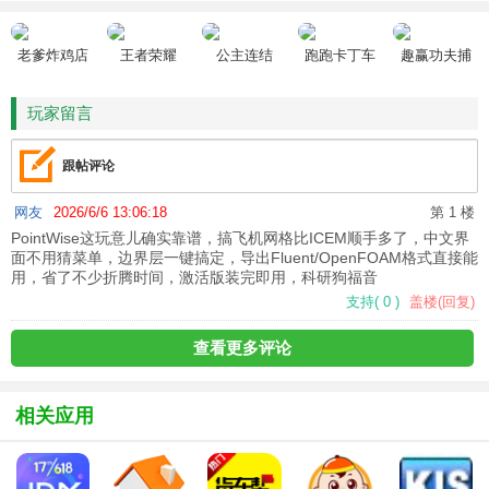
老爹炸鸡店
王者荣耀
公主连结
跑跑卡丁车
趣赢功夫捕
HD
鱼
玩家留言
跟帖评论
网友
2026/6/6 13:06:18
第 1 楼
PointWise这玩意儿确实靠谱，搞飞机网格比ICEM顺手多了，中文界
面不用猜菜单，边界层一键搞定，导出Fluent/OpenFOAM格式直接能
用，省了不少折腾时间，激活版装完即用，科研狗福音
支持
(
0
)
盖楼(回复)
查看更多评论
相关应用