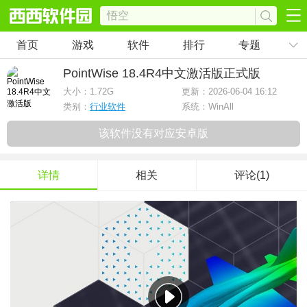
首页
游戏
软件
排行
专题
PointWise 18.4R4中文激活版
正式版
大小：
1.72G
更新：2026-06-04 16:12
类别：
行业软件
系统：WinAll
该软件没有对应安卓版
详情
相关
评论(1)