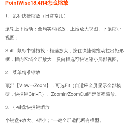
PointWise18.4R4怎么缩放
1、鼠标快捷缩放（日常常用）
滚轮上下滚动：全局实时缩放，上滚放大视图、下滚缩小
视图；
Shift+鼠标中键拖拽：框选放大，按住快捷键拖动拉出矩形
框，框内区域全屏放大；反向框选可快速缩小局部视图。
2、菜单精准缩放
顶部【View→Zoom】，可选Fit（自适应全屏显示全部模
型，快捷键Ctrl+R）、ZoomIn/ZoomOut固定倍率缩放。
3、小键盘快捷键缩放
小键盘+放大、-缩小；*一键全屏适配所有模型。