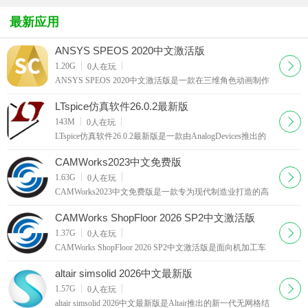
最新应用
ANSYS SPEOS 2020中文激活版
下载
1.20G
0
人在玩
ANSYS SPEOS 2020中文激活版是一款在三维角色动画制作
领域占据核心地位的专业级软件，用于对光学系统和组件进
行建模与虚拟原型设计，帮助工程师在制造前模拟产品的照
LTspice仿真软件26.0.2最新版
明和光学特性，减少物理原型
下载
143M
0
人在玩
LTspice仿真软件26.0.2最新版是一款由AnalogDevices推出的
免费且极具专业性的电路仿真利器，专为模拟与混合信号应
用而生。它打破了传统仿真工具的性能瓶颈，LTspice提供了
CAMWorks2023中文免费版
一套无需付费且高度可靠
下载
1.63G
0
人在玩
CAMWorks2023中文免费版是一款专为现代制造业打造的高
效数控编程解决方案，该软件的核心能力在于智能化的刀具
路径优化：根据材料特性、刀具规格和机床参数，自动调整
CAMWorks ShopFloor 2026 SP2中文激活版
切削深度、步距和进给率，缩
下载
1.37G
0
人在玩
CAMWorks ShopFloor 2026 SP2中文激活版是面向机加工车
间打造的独立数字化协同作业程序，机械师可以使用实体的
三维模拟功能在虚拟环境中验证和运行CNC程序，提前发现
altair simsolid 2026中文最新版
潜在的碰撞或过切问题，大幅
下载
1.57G
0
人在玩
altair simsolid 2026中文最新版是Altair推出的新一代无网格结