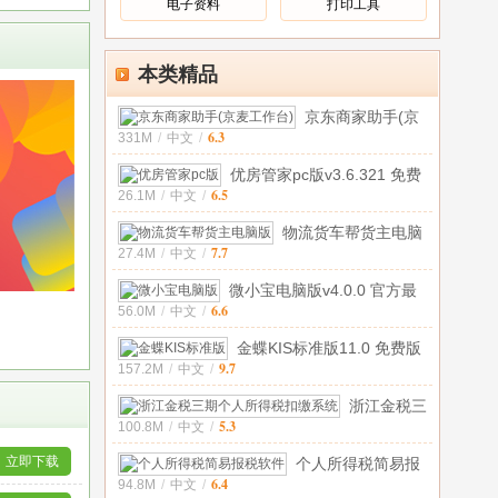
电子资料
打印工具
本类精品
京东商家助手(京
6.3
331M
/
中文
/
麦工作台)v10.
优房管家pc版v3.6.321 免费
6.5
26.1M
/
中文
/
版
物流货车帮货主电脑
7.7
27.4M
/
中文
/
版v5.3 电脑
微小宝电脑版v4.0.0 官方最
6.6
56.0M
/
中文
/
新版
金蝶KIS标准版11.0 免费版
9.7
157.2M
/
中文
/
浙江金税三
5.3
100.8M
/
中文
/
期个人所得
税扣缴系
立即下载
个人所得税简易报
6.4
94.8M
/
中文
/
税软件V02.1.