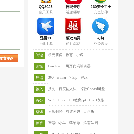
QQ2025
网易音乐
360安全卫士
聊天工具
视频播放
安全软件
迅雷11
驱动精灵
钉钉
下载工具
硬件驱动
办公聊天
极光新闻
教育
小说
阅读
Bandicam
网页代码编辑器
编辑
360
winrar
7-Zip
好压
压缩
搜狗
百度输入法
谷歌Gboard键盘
输入
WPS Office
101教育ppt
Excel表格
办公
谷歌翻译
有道词典
百词斩
翻译
智慧中小学
猿辅导
洋葱学园
教育