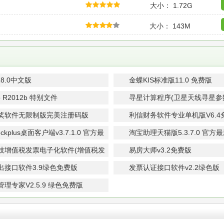
大小： 1.72G
大小： 143M
18.0中文版
金蝶KIS标准版11.0 免费版
b R2012b 特别文件
寻星计算程序(卫星天线寻星参数计
绿色版
奖软件无限制版完美注册码版
利信财务软件专业单机版V6.4
版
ckplus桌面客户端v3.7.1.0 官方最
淘宝助理天猫版5.3.7.0 官方
技增值税发票电子化软件(增值税发
易房大师v3.2免费版
证)V2.0免费版
出接口软件3.9绿色免费版
发票认证接口软件v2.2绿色版
理专家V2.5.9 绿色免费版