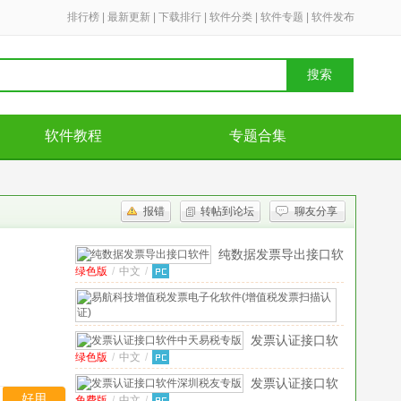
排行榜
|
最新更新
|
下载排行
|
软件分类
|
软件专题
|
软件发布
搜索
软件教程
专题合集
报错
转帖到论坛
聊友分享
纯数据发票导出接口软
绿色版
/
中文
/
件
V3.9绿色免费版
易
航
免
费
科
发票认证接口软
版
/
技
绿色版
/
中文
/
件中天易税专版
中
增
文
/
V2.1绿色版
发票认证接口软
值
好用
免费版
/
中文
/