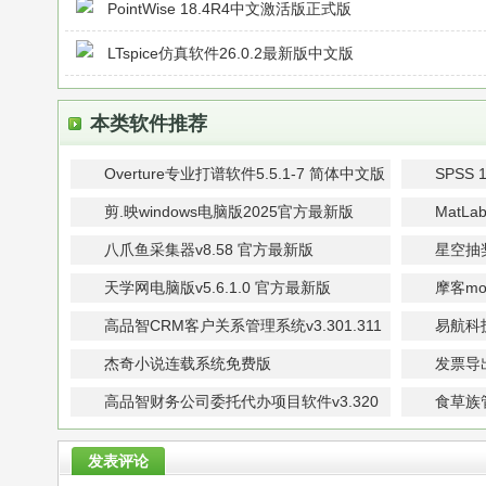
PointWise 18.4R4中文激活版正式版
LTspice仿真软件26.0.2最新版中文版
本类软件推荐
Overture专业打谱软件5.5.1-7 简体中文版
SPSS 
剪.映windows电脑版2025官方最新版
MatLa
v7.1.0最新专业版
八爪鱼采集器v8.58 官方最新版
星空抽
天学网电脑版v5.6.1.0 官方最新版
摩客mo
新版
高品智CRM客户关系管理系统v3.301.311
易航科
官方免费版
票扫描认
杰奇小说连载系统免费版
发票导
高品智财务公司委托代办项目软件v3.320
食草族管
官方版
发表评论