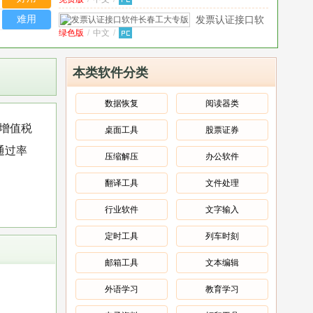
件深圳税友专版
税
V2.1免费版
发
难用
发票认证接口软
票
绿色版
/
中文
/
件长春工大专版
电
v2.1绿色免费
007支票打印软件
v7.0 免费
子
版
免费版
/
中文
/
版
本类软件分类
化
07图式软件
V1.5正式版
软
中文
/
件
数据恢复
阅读器类
(增
1 Privacy Eraser
增值税
值
桌面工具
股票证券
绿色版
/
英文
/
隐私管理软件
税
V2.0绿色版
通过率
101教育ppt软件
v3.0.8.2 官
发
压缩解压
办公软件
官方版
/
中文
/
方最新版
票
翻译工具
文件处理
扫
10系统时间被校对软件
描
绿色版
/
中文
/
1.0 绿色免费版
行业软件
文字输入
认
证)
V2.0
定时工具
列车时刻
免
费
邮箱工具
文本编辑
版
外语学习
教育学习