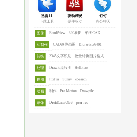
迅雷11
驱动精灵
钉钉
下载工具
硬件驱动
办公聊天
BandiView
360看图
豹图CAD
图像
CAD迷你画图
Bforartists64位
3d制作
2345文字识别
批量转换图片格式
转换
Drawio流程图
Hellohao
处理
PixPin
Sunny
eSearch
抓图
制作
Pro Motion
Drawpile
动画
DroidCam OBS
pear-rec
录像