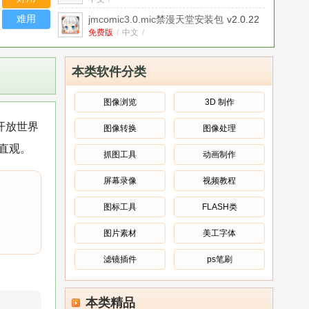
build01
难用
jmcomic3.0.mic禁漫天堂安装包
v2.0.22
免费版
免费版
/
中文
/
Autodesk InfraWorks 2024中文版
专业
版
中文
/
本类软件分类
VariCAD 2022中文版
v2.05完整版
中文
/
图像浏览
3D 制作
thephenomenonlite中文菜单版
v1.9.4
开放世界
图像转换
图像处理
中文
/
直观。
Girigiri动漫app官方版
v3.0.10安卓版
抓图工具
动画制作
安卓版
/
中文
/
屏幕录像
视频教程
Cimatron 2025中文版
免费版
免费版
/
中文
/
图标工具
FLASH类
图片素材
美工字体
滤镜插件
ps笔刷
本类精品