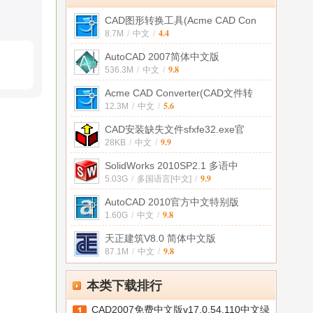
CAD图形转换工具(Acme CAD Con
4.4
8.7M
/
中文
/
AutoCAD 2007简体中文版
9.8
536.3M
/
中文
/
Acme CAD Converter(CAD文件转
5.6
12.3M
/
中文
/
CAD安装缺失文件sfxfe32.exe官
9.9
28KB
/
中文
/
SolidWorks 2010SP2.1 多语中
9.9
5.03G
/
多国语言[中文]
/
AutoCAD 2010官方中文特别版
9.8
1.60G
/
中文
/
天正建筑V8.0 简体中文版
9.8
87.1M
/
中文
/
本类下载排行
CAD2007免费中文版v17.0.54.110中文绿