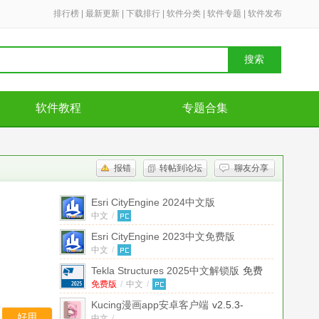
排行榜
|
最新更新
|
下载排行
|
软件分类
|
软件专题
|
软件发布
搜索
软件教程
专题合集
报错
转帖到论坛
聊友分享
Esri CityEngine 2024中文版
中文
v2024.0.10211最新版本
/
Esri CityEngine 2023中文免费版
中文
Windows64位版
/
Tekla Structures 2025中文解锁版
免费
版
免费版
/
中文
/
Kucing漫画app安卓客户端
v2.5.3-
好用
中文
/