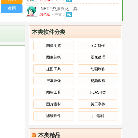
Tool
V6.0.3790 官方版
难用
.NET2资源汉化工具
(LocalizeUtility)
绿色版
/
中文
/
V1.2.0.1 绿色中文版
.net混淆器(WTF Obfuscator)
汉化绿色
版
绿色版
/
中文
/
本类软件分类
.NET文档生成工具ADB
2.3.1 绿色免费
版
绿色版
/
中文
/
图像浏览
3D 制作
《We must keep the camp clean》Rules
图像转换
图像处理
and suggestions ppt课件
中文
/
《超级房车赛：汽车运动》3DM简体中文
抓图工具
动画制作
免安装版含黑色限定DLC高清材质与3DM
绿色版
/
中文
/
轩辕汉化v2.0
绿色版
屏幕录像
视频教程
《魔兽世界：大地的裂变》安装工具
官方版
4.1.0.14250 官方版
/
中文
/
图标工具
FLASH类
图片素材
美工字体
滤镜插件
ps笔刷
本类精品