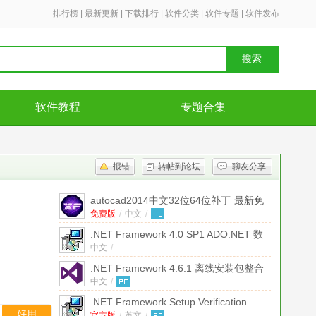
排行榜
|
最新更新
|
下载排行
|
软件分类
|
软件专题
|
软件发布
搜索
软件教程
专题合集
报错
转帖到论坛
聊友分享
autocad2014中文32位64位补丁
最新免
费版
免费版
/
中文
/
.NET Framework 4.0 SP1 ADO.NET 数
据服务更新
中文
/
.NET Framework 4.6.1 离线安装包整合
包
中文
[32+64位] win7版
/
.NET Framework Setup Verification
好用
官方版
/
英文
/