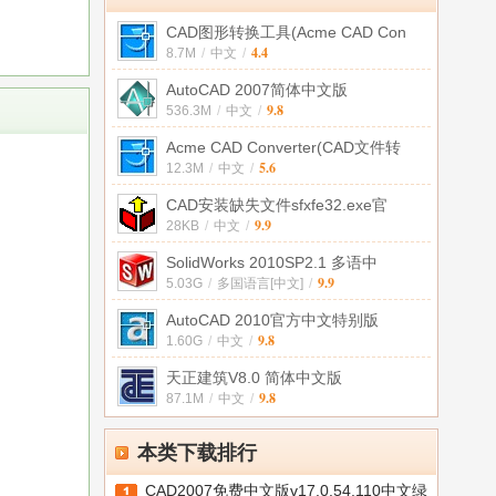
CAD图形转换工具(Acme CAD Con
4.4
8.7M
/
中文
/
AutoCAD 2007简体中文版
9.8
536.3M
/
中文
/
Acme CAD Converter(CAD文件转
5.6
12.3M
/
中文
/
CAD安装缺失文件sfxfe32.exe官
9.9
28KB
/
中文
/
SolidWorks 2010SP2.1 多语中
9.9
5.03G
/
多国语言[中文]
/
AutoCAD 2010官方中文特别版
9.8
1.60G
/
中文
/
天正建筑V8.0 简体中文版
9.8
87.1M
/
中文
/
本类下载排行
CAD2007免费中文版v17.0.54.110中文绿