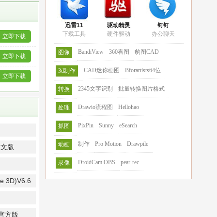
迅雷11
驱动精灵
钉钉
下载工具
硬件驱动
办公聊天
立即下载
BandiView
360看图
豹图CAD
图像
立即下载
CAD迷你画图
Bforartists64位
3d制作
立即下载
2345文字识别
批量转换图片格式
转换
Drawio流程图
Hellohao
处理
PixPin
Sunny
eSearch
抓图
制作
Pro Motion
Drawpile
动画
语中文版
DroidCam OBS
pear-rec
录像
3D)V6.6
e官方版