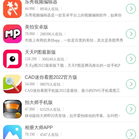
元素和模板。还有海量潮流滤镜贴纸壁纸可供选择，做海
乐秀视频编辑器
报，拍萌照，全都不在话下。
下载
44.9M
8938
人在玩
乐秀视频编辑器是一款安卓平台上的视频编辑软件，如果你
用手机拍摄了短片或图片，就可以直接用它进行处理。
美拍安卓版
下载
78.8M
208390
人在玩
市面上有两款美拍app，一款是百度的美拍，其次是美图秀秀
的美拍。现在美图美拍安卓版正式上线了，广大的安卓党也
可以使用这款美拍最新版app拍摄自己的段视频咯。
天天P图最新版
下载
128.2M
309249
人在玩
天天p图2022最新版下载，天天P图是腾讯推出的一款手机P
图软件，喜欢自拍的人是越来越多，不过并不是人人都很上
镜，而天天P图软件就给了我们很好的秀秀自己的机会
CAD迷你看图2022官方版
下载
54.6M
98070
人在玩
CAD迷你看图手机版2022是最快、最小的DWG手机看图工
具，CAD迷你看图浏览各版本的DWG二维三维图纸。CAD
迷你看图是最快、最小的DWG看图工具。
拍大师手机版
下载
47.8M
63329
人在玩
移动版拍大师即闪亮登场，拉开爱拍移动的序幕。尖叫吧~
童鞋们~~~秉承易用+强大的宗旨，移动版拍大师将再一次让
视频创作变得简单，随时随地创作大时代已经到来，准备好
相册大师APP
你的手机吧。
下载
70.1M
4547
人在玩