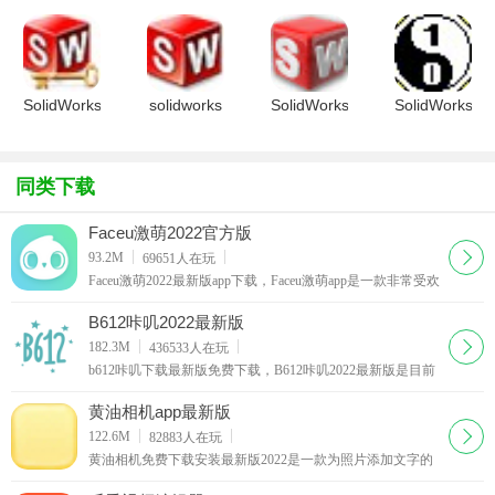
2012 win8
2012 破解
材质库大全
solidworks
支持补丁
补丁
绿色版
模拟考试题
SolidWorks
solidworks
SolidWorks
SolidWorks
2011破解
标准件库
2011SP1.0
2009破解
补丁
破解版
文件
同类下载
Faceu激萌2022官方版
下载
93.2M
69651
人在玩
Faceu激萌2022最新版app下载，Faceu激萌app是一款非常受欢
迎的手机拍照应用软件，Faceu激萌2022官方版为用户提供了
各种贴纸鬼脸，轻松变脸。
B612咔叽2022最新版
下载
182.3M
436533
人在玩
b612咔叽下载最新版免费下载，B612咔叽2022最新版是目前
非常受欢迎的一款手机自拍应用软件，B612咔叽软件为用户
提供了超强大的美颜特效，还有海量的滤镜
黄油相机app最新版
下载
122.6M
82883
人在玩
黄油相机免费下载安装最新版2022是一款为照片添加文字的
轻量化拍照应用，它可以为照片提供特色字体、图形等设计