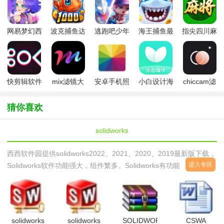
网易梦幻西
波克捕鱼达
逃跑吧少年
海王捕鱼最
指尖四川麻
游手游
人千炮版
九游版最新
新版官方正
将app最新
2022微信版
版
版
版
本
快剪辑软件
mix滤镜大
安卓手机照
小白设计海
chiccam滤
免费版
师
片优化
报传单邀请
镜相机
(Fotor)
函app
猜你喜欢
solidworks
西西软件园提供solidworks2022、2021、2020、2019最新版下载，
进入专区
Solidworks软件功能强大，组件繁多。Solidworks有功能强大、易学
易用和技术创新三大特点，这使得SolidWorks成为领先的、主流的
三维CAD解决方案。SolidWorks能够提供不同的设计方案、减少设
计过程中的错误以及提高产品质量。SolidWorks不仅提供如此强大
的功能，而且对每个工程师和设计
solidworks
solidworks
SOLIDWORKS
CSWA