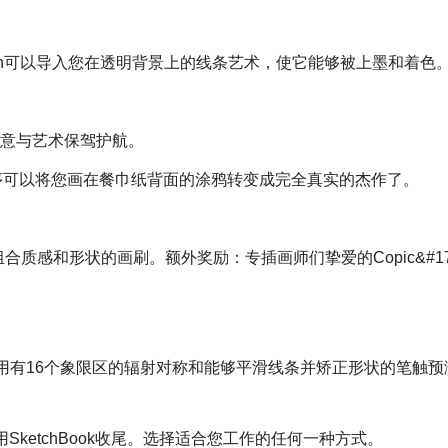
etch可以导入您在透明背景上的线条艺术，使它能够被上墨和着色
的创意与艺术保驾护航。
序可以将您画在餐巾纸背面的涂鸦转变成完全真实的杰作了。
质感和形状的画刷。额外奖励：专插画师们挚爱的Copic&#17
用有16个象限区的辐射对称和能够平滑线条并矫正形状的笔触预
用SketchBook收尾。选择适合您工作的任何一种方式。