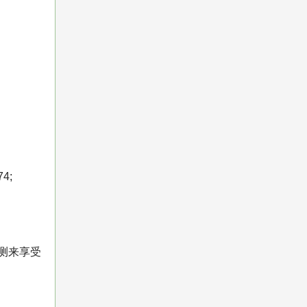
。
4;
测来享受