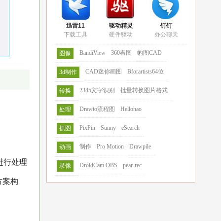
迅雷11
驱动精灵
钉钉
下载工具
硬件驱动
办公聊天
BandiView
360看图
豹图CAD
图像
CAD迷你画图
Bforartists64位
3d制作
2345文字识别
批量转换图片格式
转换
Drawio流程图
Hellohao
处理
PixPin
Sunny
eSearch
抓图
制作
Pro Motion
Drawpile
动画
进行处理
DroidCam OBS
pear-rec
录像
现方案构