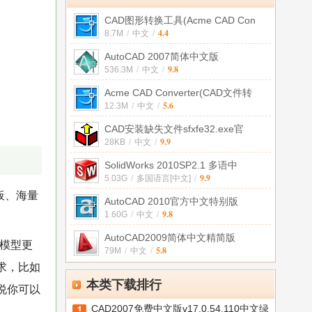
CAD图形转换工具(Acme CAD Con
4.4
8.7M
/
中文
/
AutoCAD 2007简体中文版
9.8
536.3M
/
中文
/
Acme CAD Converter(CAD文件转
5.6
12.3M
/
中文
/
CAD安装缺失文件sfxfe32.exe官
9.9
28KB
/
中文
/
SolidWorks 2010SP2.1 多语中
9.9
5.03G
/
多国语言[中文]
/
板、海量
AutoCAD 2010官方中文特别版
9.8
1.60G
/
中文
/
AutoCAD2009简体中文精简版
模型更
5.8
79M
/
中文
/
求，比如
本类下载排行
说你可以
CAD2007免费中文版v17.0.54.110中文绿