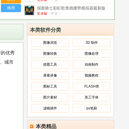
（Psychopath Hunt Real Madrid）
v1.1.1安卓免费版
难用
假面骑士彩虹歌查德腰带模拟器最新版
(Gotchard SIM)
安卓版
/
中文
/
v3.2.10最新安卓版
retro64games模拟器怀旧版
v1.0.0怀旧
版
中文
/
本类软件分类
yuchen我的世界矿透客户端正版2026手
机版
中文
/
v2.9.5.234925
图像浏览
3D 制作
hoyoget工具箱下载2025最新版本
v1.9安
作的优秀
图像转换
图像处理
卓版
安卓版
/
中文
/
、城市
hoyoget抽卡分析APP最新版本免费版
抓图工具
动画制作
中文
v2.2.0手机版
/
屏幕录像
视频教程
hu轻搜索软件2025最新版本免费版
v0.61
手机版
中文
/
图标工具
FLASH类
图片素材
美工字体
滤镜插件
ps笔刷
本类精品