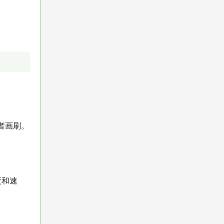
者画刷。
度和速