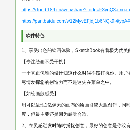
https://cloud.189.cn/web/share?code=F3yqQ3amua
https://pan.baidu.com/s/12MyvEFjdj1b6NQk9I4typA#
软件特色
1、享受出色的绘画体验，SketchBook有着极为
【专注绘画不受干扰】
一个真正优雅的设计知道什么时候不该打扰你。用户
尽情发挥您的创造力而不是迷失在菜单之中。
【如绘画般感受】
用可以呈现1亿像素的画布的绘画引擎大胆创作，同
度，但最主要还是因为感觉合适。
2、在灵感迸发时随时捕捉创意，最好的创意是你没