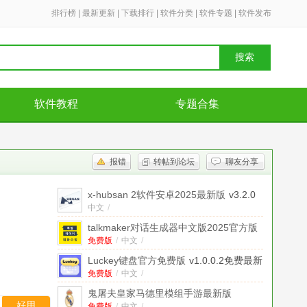
排行榜
|
最新更新
|
下载排行
|
软件分类
|
软件专题
|
软件发布
搜索
软件教程
专题合集
报错
转帖到论坛
聊友分享
x-hubsan 2软件安卓2025最新版
v3.2.0
手机版
中文
/
talkmaker对话生成器中文版2025官方版
免费版
v3.8.8.27免费版
/
中文
/
Luckey键盘官方免费版
v1.0.0.2免费最新
版
免费版
/
中文
/
鬼屠夫皇家马德里模组手游最新版
好用
免费版
/
中文
/