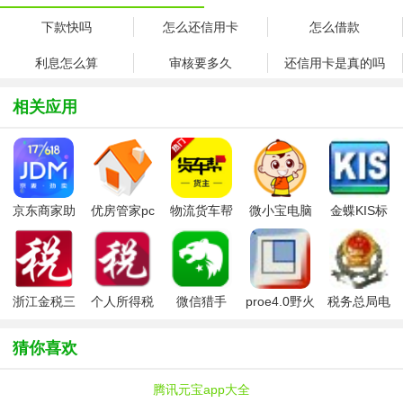
下款快吗
怎么还信用卡
怎么借款
利息怎么算
审核要多久
还信用卡是真的吗
相关应用
京东商家助
优房管家pc
物流货车帮
微小宝电脑
金蝶KIS标
手(京麦工作
版
货主电脑版
版
准版
台)
浙江金税三
个人所得税
微信猎手
proe4.0野火
税务总局电
期个人所得
简易报税软
版
子申报软件
税扣缴系统
件
单机版
猜你喜欢
腾讯元宝app大全