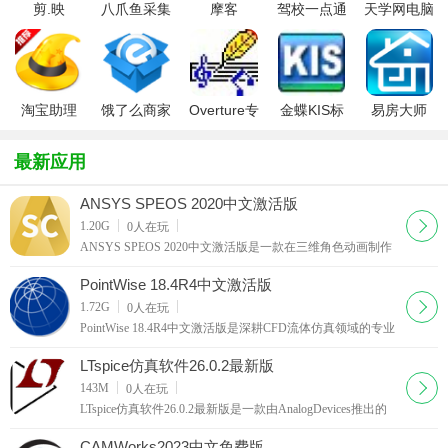
剪.映
八爪鱼采集
摩客
驾校一点通
天学网电脑
windows电
器
mockplus桌
2022科目一
版
脑版2025官
面客户端
方最新版
淘宝助理
饿了么商家
Overture专
金蝶KIS标
易房大师
2021
版电脑版
业打谱软件
准版
最新应用
ANSYS SPEOS 2020中文激活版
下载
1.20G
0
人在玩
ANSYS SPEOS 2020中文激活版是一款在三维角色动画制作
领域占据核心地位的专业级软件，用于对光学系统和组件进
行建模与虚拟原型设计，帮助工程师在制造前模拟产品的照
PointWise 18.4R4中文激活版
明和光学特性，减少物理原型
下载
1.72G
0
人在玩
PointWise 18.4R4中文激活版是深耕CFD流体仿真领域的专业
网格前处理工具，完整打通从外部几何导入、曲面修复、边
界层布设到求解器格式输出的全链路工作流，适合处理航空
LTspice仿真软件26.0.2最新版
飞行器等高保真度几何模型
下载
143M
0
人在玩
LTspice仿真软件26.0.2最新版是一款由AnalogDevices推出的
免费且极具专业性的电路仿真利器，专为模拟与混合信号应
用而生。它打破了传统仿真工具的性能瓶颈，LTspice提供了
CAMWorks2023中文免费版