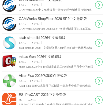
一套无需付费且高度可靠
下载
1.63G
0
人在玩
CAMWorks2023中文免费版是一款专为现代制造业打造的高
效数控编程解决方案，该软件的核心能力在于智能化的刀具
路径优化：根据材料特性、刀具规格和机床参数，自动调整
CAMWorks ShopFloor 2026 SP2中文激活版
切削深度、步距和进给率，缩
下载
1.37G
0
人在玩
CAMWorks ShopFloor 2026 SP2中文激活版是面向机加工车
间打造的独立数字化协同作业程序，机械师可以使用实体的
三维模拟功能在虚拟环境中验证和运行CNC程序，提前发现
altair simsolid 2026中文最新版
潜在的碰撞或过切问题，大幅
下载
1.57G
0
人在玩
altair simsolid 2026中文最新版是Altair推出的新一代无网格结
构仿真工具，面向产品研发全流程工程师打造，颠覆传统有
限元繁琐前处理逻辑，帮助工程师在设计阶段快速对比多个
midas Gen 2026中文解锁版
方案，缩短产品开发
下载
1.45G
9
人在玩
midas Gen 2026中文解锁版是建筑工程领域通用且专业的有限
元分析与设计一体化软件，软件内置多国设计规范体系，可
对钢结构、铝合金结构、冷弯薄壁型钢等各类构件进行全面
Altair Flux 2025仿真软件正式版
的设计验算与优化，帮助
下载
3.61G
1
人在玩
Altair Flux 2025仿真软件正式版是一款享誉全球的低频电磁
场仿真专家，历经三十余年的技术沉淀，已成为电气设备设
计与优化的行业标杆，凭借其高精度的求解器和灵活的建模
ESI ProCAST 2021中文免费版
技术，为工程师提供从静
下载
4G
1
人在玩
ESI ProCAST 2021中文免费版是ESI集团面向铸造行业打造的