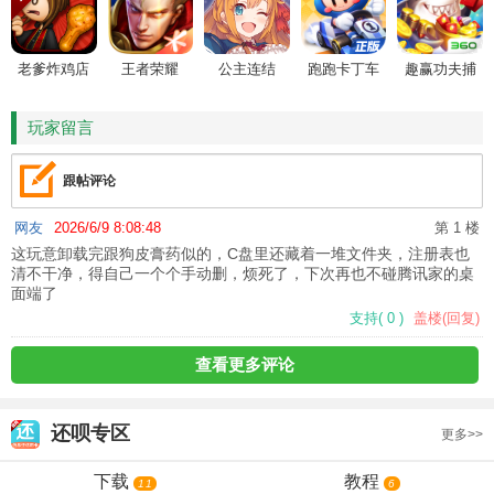
老爹炸鸡店
王者荣耀
公主连结
跑跑卡丁车
趣赢功夫捕
HD
鱼
玩家留言
跟帖评论
网友
2026/6/9 8:08:48
第 1 楼
这玩意卸载完跟狗皮膏药似的，C盘里还藏着一堆文件夹，注册表也
清不干净，得自己一个个手动删，烦死了，下次再也不碰腾讯家的桌
面端了
支持
(
0
)
盖楼(回复)
查看更多评论
还呗
专区
更多>>
下载
教程
11
6