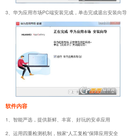
3、华为应用市场PC端安装完成，单击完成退出安装向导
软件内容
1、智能严选，提供新鲜、丰富、好玩的安卓应用
2、运用四重检测机制，独家“人工复检”保障应用安全