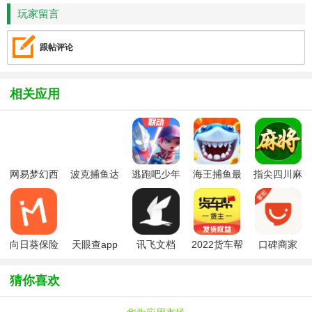
玩家留言
跟帖评论
相关应用
网易梦幻西
波克捕鱼达
逃跑吧少年
海王捕鱼最
指尖四川麻
游手游
人千炮版
九游版最新
新版官方正
将app最新
2022微信版
版
版
版
本
向日葵保险
天眼查app
讯飞文档
2022货车帮
口碑商家
app最新版
app官方版
货主版app
本
猜你喜欢