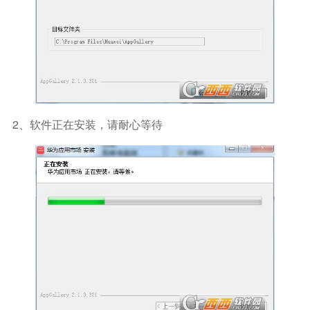
2、软件正在安装，请耐心等待