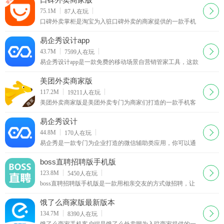
下载
75.1M
87
人在玩
口碑外卖掌柜是淘宝为入驻口碑外卖的商家提供的一款手机
客户端，商家们可以通过口碑掌柜客户端查看店铺的最新订
单并对自己的店铺进行管理，有新的订单软件会以语音的形
易企秀设计app
式提醒你接单
下载
43.7M
7599
人在玩
易企秀设计app是一款免费的移动场景自营销管家工具，这款
易企秀设计app可以帮你免费制作各类手机h5营销类应用，另
外这款易企秀设计app还可以帮你查看手机网页的访问量。
美团外卖商家版
下载
117.2M
19211
人在玩
美团外卖商家版是美团外卖专门为商家们打造的一款手机客
户端。如果你是入驻美团外卖的商家，那么你可以在这里更
好地管理你的商铺，美团外卖商家版app轻松地查看用户的下
易企秀设计
单信息。
下载
44.8M
170
人在玩
易企秀是一款专门为企业打造的微信辅助类应用，你可以通
过易企秀设定微信页面的场景、颜色、文字版式等等，还可
以通过它查看网页的访问量以及潜在客户报名等等消息。
boss直聘招聘版手机版
下载
123.8M
5450
人在玩
boss直聘招聘版手机版是一款用相亲交友的方式做招聘，让
老板和求职者在平台上直接沟通的社交软件。Boss直聘分为
面向求职者的”牛人版“和面向老板的”Boss版“。
饿了么商家版最新版本
下载
134.7M
8390
人在玩