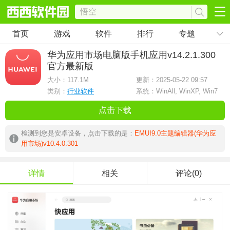
首页
游戏
软件
排行
专题
华为应用市场电脑版手机应用
v14.2.1.300
官方最新版
大小：
117.1M
更新：2025-05-22 09:57
类别：
行业软件
系统：WinAll, WinXP, Win7
点击下载
检测到您是安卓设备，点击下载的是：
EMUI9.0主题编辑器(华为应
用市场)v10.4.0.301
详情
相关
评论(0)