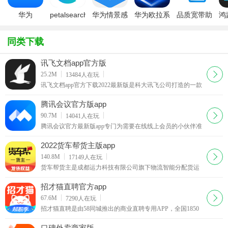
华为
petalsearch
华为情景感
华为欧拉系
品质宽带助
鸿
WeLink视
正式版(花
知服务app
统
手
具
频会议软件
瓣搜索)
(EulerOS)
同类下载
讯飞文档app官方版
下载
25.2M
13484
人在玩
讯飞文档app官方下载2022最新版是科大讯飞公司打造的一款
在线协作文档软件，这款讯飞文档app跟腾讯文档的功能有点
类似，都可以让团队在线上进行协作。
腾讯会议官方版app
下载
90.7M
14041
人在玩
腾讯会议官方最新版app专门为需要在线线上会员的小伙伴准
备的非常实用的app工具，支持电脑移动端同步，给需要开会
你带来最棒的办公体验，相信不少的小伙伴都会需要
2022货车帮货主版app
下载
140.8M
17149
人在玩
货车帮货主是成都运力科技有限公司旗下物流智能分配货运
平台，覆盖全国360多个城市的物流货运平台，是一款为全国
各地货主提供经验丰富、安全可靠的货车司机的找车发货软
招才猫直聘官方app
件。
下载
67.6M
7290
人在玩
招才猫直聘是由58同城推出的商业直聘专用APP，全国1850
万商家都在使用招才猫直聘！海量各个领域人才等你来发
现、挖掘，你可以在58招财猫官网上看到人家的详细资料。
口碑外卖商家版