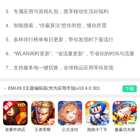
3、专属应用与游戏礼包，惠享移动生活好福利
4、智能搜索，“伏羲算法”想你所想，懂你所需
5、多样排行榜单每日更新，带你发现时下最流行
6、“WLAN闲时更新”、“省流量更新”，节省你的时间与流量
7、支持服务地一键切换，全球精品应用等你发现
EMUI9.0主题编辑器(华为应用市场)v10.4.0.301
下载
老爹炸鸡店
王者荣耀
公主连结
跑跑卡丁车
趣赢功夫捕
HD
鱼