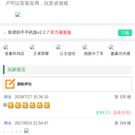
户可以安装应用，玩安卓游戏
靠谱助手手机版v2.2.7
官方最新版
下载
老爹炸鸡店
王者荣耀
公主连结
跑跑卡丁车
趣赢功夫捕
HD
鱼
玩家留言
跟帖评论
网友
2018/7/17 15:34:10
第 105 楼
额
支持
(
0
)
盖楼(回复)
网友
2017/8/10 21:54:47
第 104 楼
。。。。。