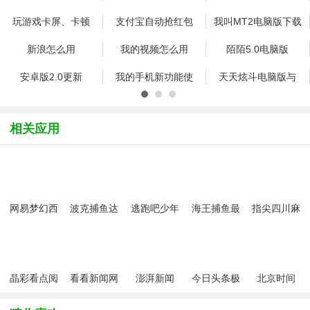
玩游戏卡屏、卡顿
支付宝自动抢红包
我叫MT2电脑版下载
安装 靠谱助手安装
新浪怎么用
我的视频怎么用
陌陌5.0电脑版
我叫MT2电脑版教程
安卓版2.0更新
我的手机新功能使
天天炫斗电脑版与
相关应用
网易梦幻西
波克捕鱼达
逃跑吧少年
海王捕鱼最
指尖四川麻
游手游
人千炮版
九游版最新
新版官方正
将app最新
2022微信版
版
版
版
本
晶彩看点阅
看看新闻网
澎湃新闻
今日头条极
北京时间
读赚钱
速版客户端
app