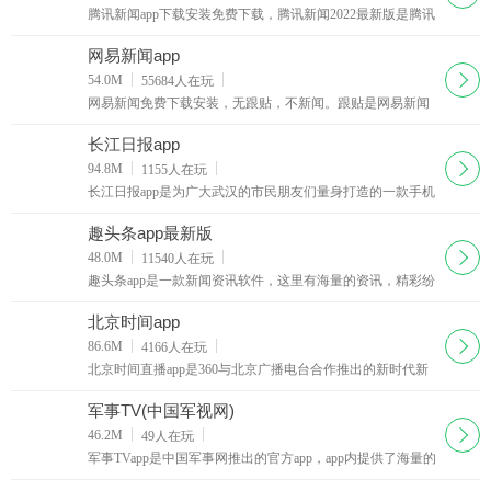
腾讯新闻app下载安装免费下载，腾讯新闻2022最新版是腾讯
团队用心打造的一款丰富、及时的新闻应用，新版本新增组
图混排，新闻列表别样精彩，单手横划，切换栏目更方便
网易新闻app
下载
54.0M
55684
人在玩
网易新闻免费下载安装，无跟贴，不新闻。跟贴是网易新闻
最具特色的部分，网易网友水平之高，已经不能用有才来形
容。
长江日报app
下载
94.8M
1155
人在玩
长江日报app是为广大武汉的市民朋友们量身打造的一款手机
新闻应用软件，用户通过使用长江日报电子版可以随时随地
通过手机获取便捷的掌上武汉新闻
趣头条app最新版
下载
48.0M
11540
人在玩
趣头条app是一款新闻资讯软件，这里有海量的资讯，精彩纷
呈，用户可以关注自己喜欢的主题资讯，趣头条app应用将不
间断为你更新，还有搞笑段子、社会奇闻等等，有兴趣的用
北京时间app
户快来下载。
下载
86.6M
4166
人在玩
北京时间直播app是360与北京广播电台合作推出的新时代新
闻资讯平台。北京时间a[[以北京市新闻为主，聚焦全球新
闻，利用电台视频内容与采编优势，为用户提供最优质内容
军事TV(中国军视网)
下载
46.2M
49
人在玩
军事TVapp是中国军事网推出的官方app，app内提供了海量的
军事视频、军事新闻、军事图片等相关内容。是军事迷和军