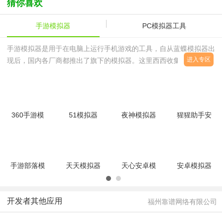
猜你喜欢
手游模拟器
PC模拟器工具
手游模拟器是用于在电脑上运行手机游戏的工具，自从蓝蝶模拟器出
进入专区
现后，国内各厂商都推出了旗下的模拟器。这里西西收集整理了一些
口碑比较好的手游模拟器供大家下载，安装手游模拟器后，你再也不
用担心在玩游戏的时候来电话、手机没电等情况了，而且在电脑上玩
手游体验感也会比手机上玩好很多。
360手游模
51模拟器
夜神模拟器
猩猩助手安
拟器多开版
最新版
v7.0.3.7 官
卓模拟器
20.1 官方
v3.2.1.2 官
方最新版
3.7.1.0 官
电脑版
方正式版
方最新版
手游部落模
天天模拟器
天心安卓模
安卓模拟器
拟器
v3.2.9 官
拟器v4.3
中文版(靠
v2.2.0.154
方最新版
免费版
谱助
官方最新版
手)v6.3.2937
开发者其他应用
福州靠谱网络有限公司
官方最新版