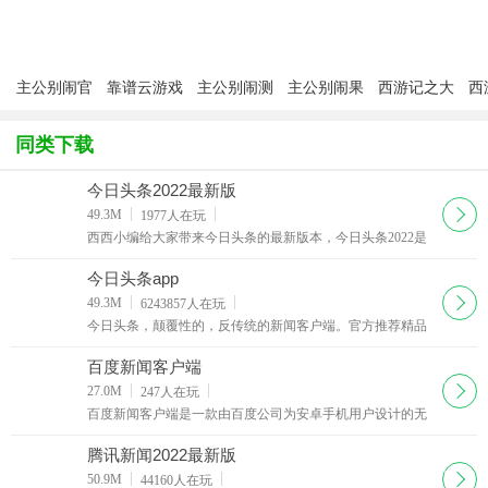
主公别闹官
靠谱云游戏
主公别闹测
主公别闹果
西游记之大
西
方版
试版
盘版
圣归来手游
圣
ios版
同类下载
今日头条2022最新版
下载
49.3M
1977
人在玩
西西小编给大家带来今日头条的最新版本，今日头条2022是
一款最权威最时讯的手机阅读新闻资讯软件，界面简洁、新
闻丰富，创意的新闻推荐模式，只需几秒钟，就可以找到你
今日头条app
喜欢的新闻。
下载
49.3M
6243857
人在玩
今日头条，颠覆性的，反传统的新闻客户端。官方推荐精品
应用，单用户使用时长超过76分钟，给你一个清新的、极简
的、个性化的、有生命力的获取资讯的工具。
百度新闻客户端
下载
27.0M
247
人在玩
百度新闻客户端是一款由百度公司为安卓手机用户设计的无
线客户端百度新闻应用软件，百度新闻app可为用户提供最新
最热的国内外新闻，让您可以随时随地关注时下流行的热门
腾讯新闻2022最新版
话题或者流行趋势
下载
50.9M
44160
人在玩