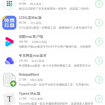
下载
29.9M
86
人在玩
格志日记获得了非常多推荐的一款软件，这是第二代的作
品，原先老的版本已经没有在进行运营，现在支持安卓、
iOS等多个端口，让用户能够随时的在自己所需要的设备当
123云盘Mac版
下载
98.5M
32
人在玩
123云盘Mac版是一款网盘工具，能够辅助个人来完成对于文
件上面的存储，通过这款随时的存储或者是下载文件的内
容，这款网盘工具完全没有下载速度上面的限制，能够
优酷mac客户端
下载
198.5M
24586
人在玩
优酷客户端mac版是专为OSX平台用户量身打造，为您推荐
精选视频，更多频道丰富内容，为您提供播放、下载、上
传、转码、搜索等强大功能，带给您更流畅更贴心视频体
夸克网盘mac版本
验。
下载
149.3M
624
人在玩
夸克网盘mac版是一款十分实用的网盘工具，由阿里官方出
品，这款MAC版本完全免费，适用于MAC设备，帮助大家
存储文件、图片、视频等资源，上传下载都十分快速，无限
NotepadNext
下载
27.5M
194
人在玩
NotepadNext是一款全平台的文本编辑器工具，它具备Mac、
PC以及linux三个平台，目前在GitHub上面进行开源，在功能
上面已经非常的完善，能够满足用户在日常当中的文
Typora Mac版
下载
13.5M
555
人在玩
TyporaMac版是一款文本编辑类型的软件，这是很多人都非常