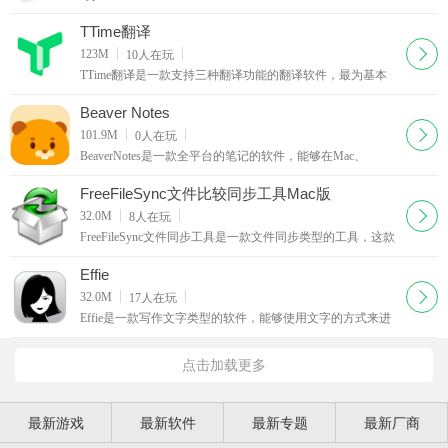
喜欢的文本编辑的软件，让用户能够在Mac上面完成属于自
己的文本的编辑，你可以在Mac上面进行写作，强大的
TTime翻译
下载
123M
10
人在玩
TTime翻译是一款支持三种翻译功能的翻译软件，最为基本
的翻译需求这款软件都能够轻松的进行满足，最大程度的满
足个人对于翻译上面的需求，目前仅仅支持百度翻译、
Beaver Notes
下载
101.9M
0
人在玩
BeaverNotes是一款全平台的笔记的软件，能够在Mac、
Windows以及linux设备上面随时的进行文字上面的记录，并
且这款笔记支持对内容上面的加密，满足个人对于文件加
FreeFileSync文件比较同步工具Mac版
下载
32.0M
8
人在玩
FreeFileSync文件同步工具是一款文件同步类型的工具，这款
文件同步工具能够辅助个人用户完成文件上面的同步和比
较，在想NAS或者是网盘等内容进行文件传输之时能够
Effie
下载
32.0M
17
人在玩
Effie是一款写作文字类型的软件，能够使用文字的方式来进
行写作上面的记录，随时的通过文字来记录你的各种内容，
作为专业的写作软件它还能够支持富文本的编辑，满
点击加载更多
最新游戏
最新软件
最新专题
最新厂商