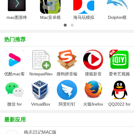
方最新版
官方最新版
官方最新版
汉化版
mac图形终
Mac安卓模
海马玩模拟
Dolphin模
端模拟器
拟器(ARC
器Droid4X
拟器 mac
(Cathode)V2.3.0
Welder)v1.0
mac版
版4.0 官方
官方最新版
官方最新版
v0.8.3 官
最新版
热门推荐
方最新版
优酷mac客
NotepadNext
搜狗拼音输
搜狐影音
爱奇艺视频
户端
入法Mac版
Mac版
MAC版
微信 for
VirtualBox
阿里钉钉
火狐firefox
QQ2022 for
Mac
虚拟机 MAC
mac版
for mac
Mac
版
最新应用
格志日记MAC版