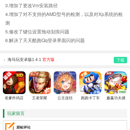
3.增加了更改vm安装路径
4.增加了对不支持的AMD型号的检测，以及对xp系统的检
测
5.修改了键位设置拖动划痕问题
6.解决了天天酷跑qq登录界面闪的问题
海马玩安卓版1.4.1
官方版
下载
老爹炸鸡店
王者荣耀
公主连结
跑跑卡丁车
趣赢功夫捕
HD
鱼
玩家留言
跟帖评论