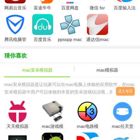
网易云音乐
富途牛牛
百度网盘
微信 for
百度输入法
mac版
mac版
mac
Mac
for mac
腾讯电脑管
百度音乐
ppsspp mac
通达信imac
家for
mac版
版
版
mac(柠檬清
猜你喜欢
理)
mac安卓模拟器
mac模拟器
mac安卓模拟器是让玩家可以在mac电脑上体验的应用软件，在mac
进入专区
安卓模拟器中用户可以体验到丰富的安卓游戏玩法哦，其中mac安卓
模拟器包括主流的网易安卓模拟器、天天模拟器、夜神模拟器等等。
其中稳定性也表现的十分不错，想要在mac电脑上玩安卓游戏的用户
不要错过了哦！
天天模拟器
mac游戏模
mac电路模
mac任天堂
mac版
拟器
拟器
游戏模拟器
v1.0.7 官
(Nestopia)V1.4.1
(MacSpice)V3.1.1
(Desmume)V0