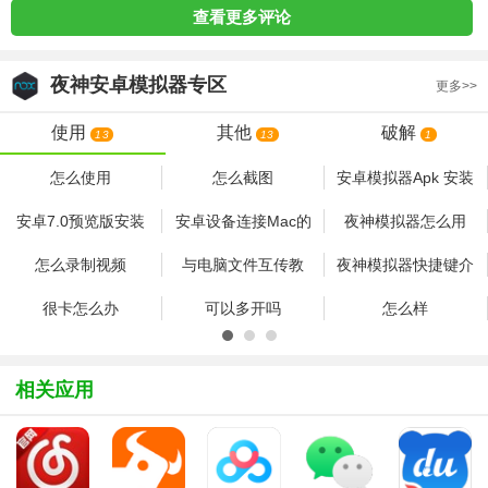
查看更多评论
夜神安卓模拟器
专区
更多>>
使用
其他
破解
13
13
1
怎么使用
怎么截图
安卓模拟器Apk 安装
失败:
安卓7.0预览版安装
安卓设备连接Mac的
夜神模拟器怎么用
INSTALL_FAILED_S
包怎么下载 Android
三种简单方法
夜神安卓模拟器使用
怎么录制视频
与电脑文件互传教
夜神模拟器快捷键介
7.0系统镜像大全
方法大大全
绍 常用设置介绍 夜
很卡怎么办
可以多开吗
怎么样
神多开器使用方法
相关应用