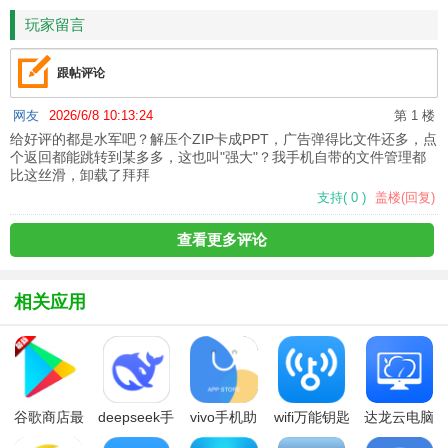
玩家留言
跟帖评论
网友
2026/6/8 10:13:24
第 1 楼
给好评的都是水军吧？解压个ZIP卡成PPT，广告弹得比文件还多，点
个返回都能跳转到某多多，这也叫"强大"？我手机自带的文件管理都
比这丝滑，卸载了拜拜
支持
(
0
)
盖楼(回复)
查看更多评论
相关应用
谷歌商店最
deepseek手
vivo手机助
wifi万能钥匙
达龙云电脑
新版本安装
机版下载安
手(vivo应用
2026最新版
手机版免费