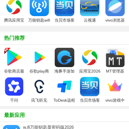
包2026最新
卓2026最新
商店)
版
版
版
腾讯应用宝
万能钥匙wifi
当贝市场客
云视通
vivo浏览器
2026
自动解锁
户端tv版
CloudSEE
官方正版下
手机客户端
载安装2025
热门推荐
最新版
谷歌商店最
谷歌play商
海豚手游加
应用宝2026
MT管理器
新版本安装
店安装器
速器app
2026官方最
包2026最新
(Google
新版本
版
Play Store)
千问
讯飞听见
ToDesk远程
当贝市场客
vivo游戏中
app免费版
控制app官
户端tv版
心官方版本
方正版
2025最新版
最新应用
w.ifi万能钥匙显密码版2026