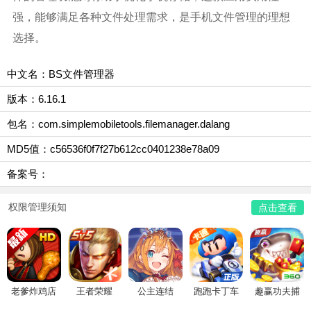
强，能够满足各种文件处理需求，是手机文件管理的理想
选择。
中文名：BS文件管理器
版本：6.16.1
包名：com.simplemobiletools.filemanager.dalang
MD5值：c56536f0f7f27b612cc0401238e78a09
备案号：
权限管理须知
点击查看
老爹炸鸡店
王者荣耀
公主连结
跑跑卡丁车
趣赢功夫捕
HD
鱼