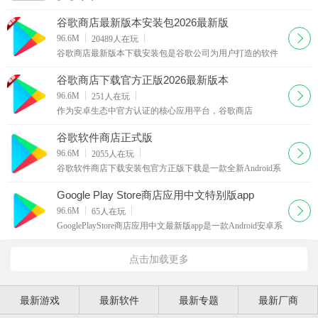
版本，完整基于原版google play商店的核心架构搭建而成，
拥有和原版商店一致的官方运行机制与基础服务
谷歌商店最新版本安装包2026最新版
下载
96.6M
20489
人在玩
谷歌商店最新版本下载安装包是谷歌公司为用户打造的软件
商店，就像苹果的store一样。基本上国外的的手机系统都带
有谷歌商店。GoogleplayStore谷歌商店app里面的软件非常多
谷歌商店下载官方正版2026最新版本
下载
96.6M
251
人在玩
作为安卓生态中官方认证的核心应用平台，谷歌商店
（GooglePlayStore）安卓版早已超越普通应用商店的范畴，
成为全球数十亿安卓用户获取优质数字资源的首选阵地。它
谷歌软件商店正式版
下载
96.6M
2055
人在玩
谷歌软件商店下载安装包官方正版下载是一款全新Android系
统软件商店,是谷歌新出的Android安卓系统,新的谷歌软件商
店正式版为用户带来不少新功能,桌面更有时尚感
Google Play Store商店应用中文特别版app
下载
96.6M
65
人在玩
GooglePlayStore商店应用中文最新版app是一款Android安卓系
统官方应用商店客户端。GooglePlay客户端现在为应用和游
戏，电影和图书引入全新设计，视觉外观及工具栏
点击加载更多
最新游戏
最新软件
最新专题
最新厂商