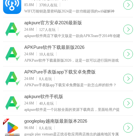
下载
85.8M
3709
人在玩
WIFI万能钥匙显密码版2024是一款功能超强的wifi破解神
器，该版本不仅仅可以让用户免费上网还有一个密码显示功
能！广大用户破解wifi的必备神器。
apkpure官方安卓2026最新版
下载
24.6M
127
人在玩
apkpure软件商店下载中文版是一款由APKTeam于2014年创建
的智能手机软件，这个软件可以下载到Googleplay不能下载
的东西，应用内容丰富多样，所有下载作品保证100％不需要
APKPure软件下载最新版2026
额
下载
24.6M
10
人在玩
APKPure软件下载最新版2026，这是一款可以进行国外游戏
下载的应用市场软件，用户可以在这里下载任何自己感兴趣
的游戏或者是软件内容，你可以根据自己的爱好去进行
APKPure手表版app下载安卓免费版
下载
24.6M
8
人在玩
APKPure手表版app下载安卓免费版是一款怎么样的软件？
APKPure手表版app是一款主打智能手表应用下载的软件商城
软件，用户可以使用这款软件进行便捷的资源下载和使
apkpure软件手机版
下载
24.6M
40
人在玩
apkpure软件是一个比较全面的资源下载商店，里面给用户提
供各种海外以及国际服版本的游戏资源或者应用，一键下
载，快速下载apk，让您极速体验全新的内容，同时有
googleplay越南版最新版本2026
下载
96.6M
0
人在玩
google play vietnam是正统谷歌应用商店推出的越南地区专属