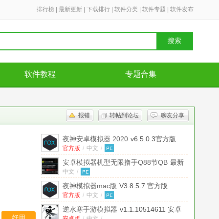
排行榜
|
最新更新
|
下载排行
|
软件分类
|
软件专题
|
软件发布
搜索
软件教程
专题合集
报错
转帖到论坛
聊友分享
夜神安卓模拟器 2020
v6.5.0.3官方版
官方版
/
中文
/
安卓模拟器机型无限撸手Q88节QB
最新
活动必备版
中文
/
夜神模拟器mac版
V3.8.5.7 官方版
官方版
/
中文
/
逆水寒手游模拟器
v1.1.10514611 安卓
好用
安卓版
/
中文
/