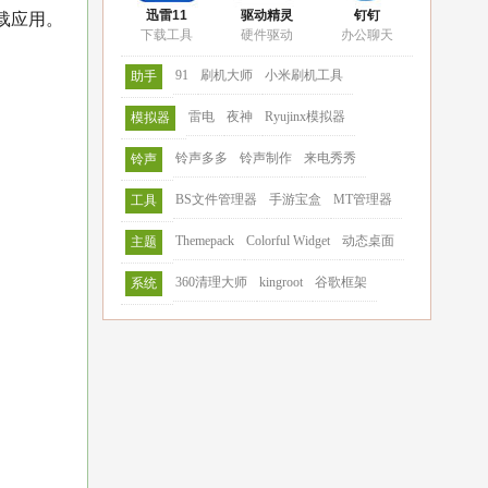
迅雷11
驱动精灵
钉钉
载应用。
下载工具
硬件驱动
办公聊天
91
刷机大师
小米刷机工具
助手
雷电
夜神
Ryujinx模拟器
模拟器
铃声多多
铃声制作
来电秀秀
铃声
BS文件管理器
手游宝盒
MT管理器
工具
Themepack
Colorful Widget
动态桌面
主题
360清理大师
kingroot
谷歌框架
系统