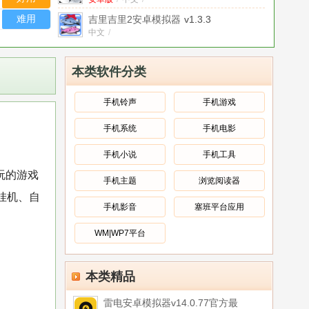
版
难用
吉里吉里2安卓模拟器
v1.3.3
中文
/
兆懿应用商城PC电脑版
V12.0 官方版
官方版
/
中文
/
本类软件分类
八爪鱼手游模拟器中文版
v6.7.6
中文
/
手机铃声
手机游戏
网易MuMu模拟器星云引擎版
V2.0.1.1官
手机系统
手机电影
方安装版
官方版
/
中文
/
小鸡模拟器最新版2025
v1.9.3手机版
手机小说
手机工具
中文
/
玩的游戏
手机主题
浏览阅读器
天涯明月刀手游电脑模拟器
v0.0.7.7 最新
挂机、自
完整版
中文
/
手机影音
塞班平台应用
WM|WP7平台
本类精品
雷电安卓模拟器v14.0.77官方最