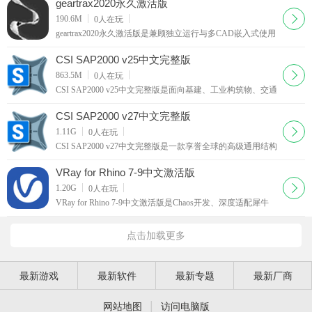
成全维度优化迭代，使切割边缘更加美观。无论是等离子、
geartrax2020永久激活版
水刀、激光还是火焰切割，P
下载
190.6M
0
人在玩
geartrax2020永久激活版是兼顾独立运行与多CAD嵌入式使用
的专业齿轮参数化设计工具，设计完成的模型支持保存为
DWG或DXF格式，可直接在AutoCAD或其他CAD软件中打
CSI SAP2000 v25中文完整版
开进行二次编辑。
下载
863.5M
0
人在玩
CSI SAP2000 v25中文完整版是面向基建、工业构筑物、交通
工程领域的一体化有限元分析设计工具，依托本土化中文操
作环境优化交互逻辑，该版本在软件性能、界面布局和交互
CSI SAP2000 v27中文完整版
方式上进行了全面优化，同
下载
1.11G
0
人在玩
CSI SAP2000 v27中文完整版是一款享誉全球的高级通用结构
分析与设计软件，在网格划分方面进行了增强，支持从DXF
文件导入网格，或通过新增的编辑选项直接在软件中创建自
VRay for Rhino 7-9中文激活版
定义网格布局，进一步拓宽
下载
1.20G
0
人在玩
VRay for Rhino 7-9中文激活版是Chaos开发、深度适配犀牛
7、8、9全系列版本的专业渲染插件，打通Rhino原生建模与
写实渲染链路，该插件以出色的光影模拟能力、稳定的计算
点击加载更多
性能和直观的操作面板而著
最新游戏
最新软件
最新专题
最新厂商
|
网站地图
访问电脑版