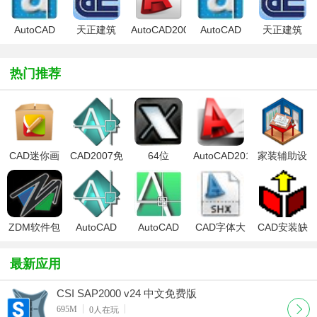
Converter
看)
2022)
AutoCAD
天正建筑
AutoCAD2009
AutoCAD
天正建筑
2010
2010
2010
热门推荐
CAD迷你画
CAD2007免
64位
AutoCAD2015
家装辅助设
图
费中文版
CAD2010注
官方中文版
计软件
册机
(Sweet
Home 3D)
ZDM软件包
AutoCAD
AutoCAD
CAD字体大
CAD安装缺
2007
2008 简体
全
失文件
中文版
sfxfe32.exe
最新应用
(AutoCAD
2008)
CSI SAP2000 v24 中文免费版
下载
695M
0
人在玩