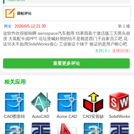
跟帖评论
网友
2026/6/5 12:21:30
第 1 楼
这软件吹得挺响啊 aerospace汽车都用 结果我装个激活版三天两头崩
溃 大装配卡成PPT 论坛里喊好用的怕不是都是西门子自家员工吧 花
这功夫不如用SolidWorks省心 工业验证个锤子 验证的是用户耐心吧
支持
(
0
)
盖楼(回复)
查看更多评论
相关应用
CAD图形转
AutoCAD
Acme CAD
CAD安装缺
SolidWorks
换工具
2007
Converter(CAD
失文件
2010
(Acme CAD
文件转换查
sfxfe32.exe