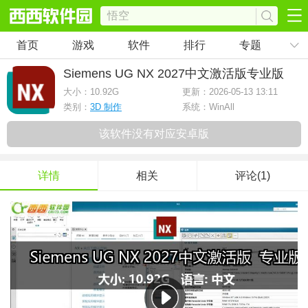
首页
游戏
软件
排行
专题
Siemens UG NX 2027中文激活版
专业版
大小：
10.92G
更新：2026-05-13 13:11
类别：
3D 制作
系统：WinAll
该软件没有对应安卓版
详情
相关
评论(1)