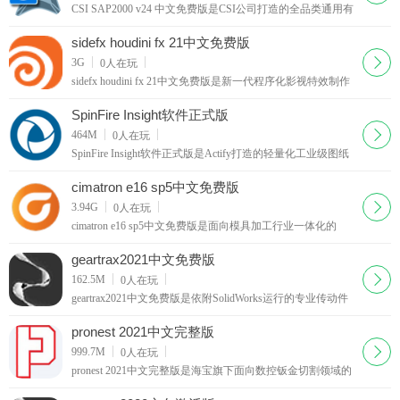
CSI SAP2000 v24 中文免费版是CSI公司打造的全品类通用有
限元结构仿真设计工具，覆盖土建工程绝大多数结构品类，
软件采用单一用户界面，允许工程师根据个人习惯自定义窗
sidefx houdini fx 21中文免费版
口布局和工具栏排布，支持
下载
3G
0
人在玩
sidefx houdini fx 21中文免费版是新一代程序化影视特效制作
工具，依托节点式底层架构覆盖全链路三维内容创作，是影
视大片、虚拟内容、项目动画领域主流的物理仿真制作平
SpinFire Insight软件正式版
台，使其成为影视特效、
下载
464M
0
人在玩
SpinFire Insight软件正式版是Actify打造的轻量化工业级图纸
浏览协作工具，主打免原版CAD环境快速阅览各类工程图
纸，依托完善的数据解析能力深挖图纸产品参数，成为制造
cimatron e16 sp5中文免费版
业图纸审阅、数据互通、外
下载
3.94G
0
人在玩
cimatron e16 sp5中文免费版是面向模具加工行业一体化的
CAD/CAM集成工具，聚焦注塑模、冲压五金模、非标电极
从结构设计到数控编程全流程作业，并内置了针对模具行业
geartrax2021中文免费版
的专业工具，如电极自动编程、
下载
162.5M
0
人在玩
geartrax2021中文免费版是依附SolidWorks运行的专业传动件
参数化建模插件，适配32位、64位全规格Windows系统，专
注各类齿轮传动零件的精准化快速建模作业，广泛用于机械
pronest 2021中文完整版
传动、减速机、自动化设备
下载
999.7M
0
人在玩
pronest 2021中文完整版是海宝旗下面向数控钣金切割领域的
专业CAD/CAM智能套料工具，在2019版程序架构基础上完