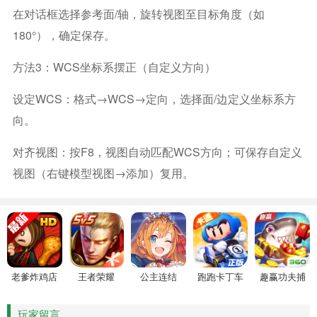
在对话框选择参考面/轴，旋转视图至目标角度（如
180°），确定保存。
方法3：WCS坐标系摆正（自定义方向）
设定WCS：格式→WCS→定向，选择面/边定义坐标系方
向。
对齐视图：按F8，视图自动匹配WCS方向；可保存自定义
视图（右键模型视图→添加）复用。
老爹炸鸡店
王者荣耀
公主连结
跑跑卡丁车
趣赢功夫捕
HD
鱼
玩家留言