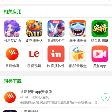
相关应用
网易梦幻西
波克捕鱼达
逃跑吧少年
海王捕鱼最
指尖四川麻
游手游
人千炮版
九游版最新
新版官方正
将app最新
2022微信版
版
版
版
本
番茄畅听
乐视视频
in 直播软件
酷我音乐盒
美拍app
app安卓版
APP手机版
同类下载
番茄畅听app安卓版
下载
40.5M
46064
人在玩
番茄畅听app安卓版是字节跳动最新发布的一款听书app，目
前ios和安卓平台已发布最新版本，使用番茄畅听app可以在
手机上用耳朵“看书”，方便又健康，还有专属的声音
抖音极速版