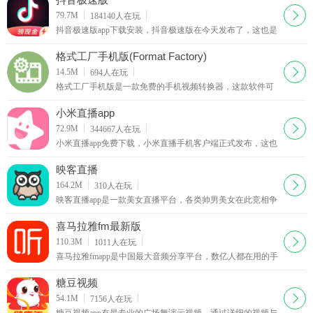
下载
79.7M
184140
人在玩
抖音极速版app下载安装，抖音极速版在今天发布了，这也是
官方发布的第一个极速版，登录抖音极速版，看视频赚红
包，看的越多赚的越多。邀请好友也能赚红包
格式工厂手机版(Format Factory)
下载
14.5M
694
人在玩
格式工厂手机版是一款免费的手机视频转换器，这款软件可
以让你在手机上转换视频文件格式，格式工厂手机版支持市
面上大部分的视频文件格式，包括MP4，FLV，AVI，
小米直播app
MKV，MP3，FLAC，WMA，OGG等。格式工厂手机版还
下载
72.9M
344667
人在玩
支持设置输出视频的尺寸、码率、长宽比等参数
小米直播app免费下载，小米直播手机客户端正式发布，这也
是小米官方发布的一款手机直播软件，主打美颜直播，其实
小米直播就是之前的黑金直播升级改版了。
映客直播
下载
164.2M
310
人在玩
映客直播app是一款美女直播平台，各类帅男美女在此竞相争
艳，来自全球的用户都可以欣赏直播节目哟，映客直播完全
免费，全天二十四小时从不间断，让你与偶像面对面接触。
喜马拉雅fm最新版
下载
110.3M
1011
人在玩
喜马拉雅fmapp是中国最大音频分享平台，数亿人都在用的手
机随身听！听有声小说、相声评书、新闻、音乐、脱口秀、
段子笑话、英语、儿歌儿童故事，就用喜马拉雅！
糖豆视频
下载
54.1M
7156
人在玩
糖豆视频app有最专业的广场舞演示视频，通过详细的视频与