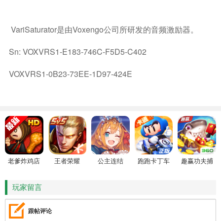
VariSaturator是由Voxengo公司所研发的音频激励器。
Sn: VOXVRS1-E183-746C-F5D5-C402
VOXVRS1-0B23-73EE-1D97-424E
老爹炸鸡店
王者荣耀
公主连结
跑跑卡丁车
趣赢功夫捕
HD
鱼
玩家留言
跟帖评论