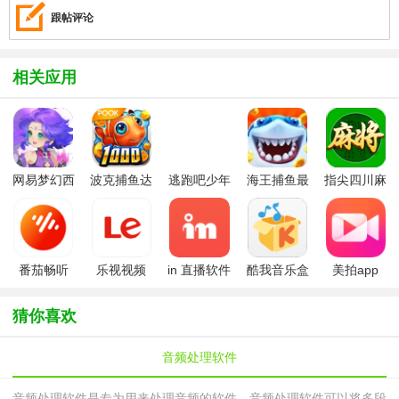
跟帖评论
相关应用
网易梦幻西
波克捕鱼达
逃跑吧少年
海王捕鱼最
指尖四川麻
游手游
人千炮版
九游版最新
新版官方正
将app最新
2022微信版
版
版
版
本
番茄畅听
乐视视频
in 直播软件
酷我音乐盒
美拍app
app安卓版
APP手机版
猜你喜欢
音频处理软件
音频处理软件是专为用来处理音频的软件，音频处理软件可以将多段