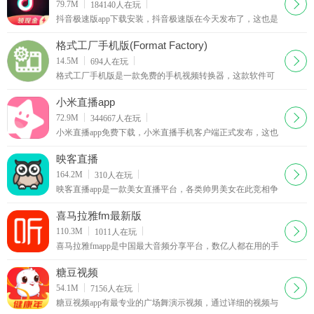
下载
79.7M
184140
人在玩
抖音极速版app下载安装，抖音极速版在今天发布了，这也是
官方发布的第一个极速版，登录抖音极速版，看视频赚红
包，看的越多赚的越多。邀请好友也能赚红包
格式工厂手机版(Format Factory)
下载
14.5M
694
人在玩
格式工厂手机版是一款免费的手机视频转换器，这款软件可
以让你在手机上转换视频文件格式，格式工厂手机版支持市
面上大部分的视频文件格式，包括MP4，FLV，AVI，
小米直播app
MKV，MP3，FLAC，WMA，OGG等。格式工厂手机版还
下载
72.9M
344667
人在玩
支持设置输出视频的尺寸、码率、长宽比等参数
小米直播app免费下载，小米直播手机客户端正式发布，这也
是小米官方发布的一款手机直播软件，主打美颜直播，其实
小米直播就是之前的黑金直播升级改版了。
映客直播
下载
164.2M
310
人在玩
映客直播app是一款美女直播平台，各类帅男美女在此竞相争
艳，来自全球的用户都可以欣赏直播节目哟，映客直播完全
免费，全天二十四小时从不间断，让你与偶像面对面接触。
喜马拉雅fm最新版
下载
110.3M
1011
人在玩
喜马拉雅fmapp是中国最大音频分享平台，数亿人都在用的手
机随身听！听有声小说、相声评书、新闻、音乐、脱口秀、
段子笑话、英语、儿歌儿童故事，就用喜马拉雅！
糖豆视频
下载
54.1M
7156
人在玩
糖豆视频app有最专业的广场舞演示视频，通过详细的视频与