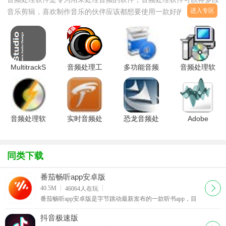
进入专区
音乐剪辑，喜欢制作音乐的伙伴应该都想要使用一款好的音频处理软
件，音频处理软件能够帮助音乐制作人制作一首完美的音乐，不知道
使用哪款音频处理软件的伙伴来西西音频处理软件专区看看吧！
MultitrackStudio
音频处理工
多功能音频
音频处理软
Lite多轨录
具
处理
件(CD Rip
音音频处理
(WaveCut
Naturpic
Master)v1.0.1
软件V8.1.2
Audio
Audio
官方版
官方版
Editor)v4.9
Editorv2.0
汉化绿色版
免费版
音频处理软
实时音频处
恐龙音频处
Adobe
件
理制作
理软件IK
Audition音
(VinylStudio)8.62
(Sugar
Multimedia
频处理
绿色特别版
Bytes
T-RackS
V2.0 简体
同类下载
Turnado)v1.5.1
Deluxev3.1
中文特别优
官方安装
化版
番茄畅听app安卓版
下载
40.5M
46064
人在玩
番茄畅听app安卓版是字节跳动最新发布的一款听书app，目
前ios和安卓平台已发布最新版本，使用番茄畅听app可以在
手机上用耳朵“看书”，方便又健康，还有专属的声音
抖音极速版