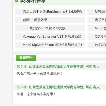
本类软件推荐
练耳大师中文版(EarMaster)v6.1.620PW
MP3
绿色破解版
创新5.1唱歌效果
音乐节拍
mp3裁剪器V2.13 简体中文版
Moo0
AudioC
Voxengo VariSaturator VST 音频激励器
QQ音
v1.5 特别版
Moo0 Mp3InfoEditor(MP3信息编辑)1.21
ImTOO
中文安装版
制作)v1
最新评论
山西太原金玉网吧(山西大学商务学院) 网友 客人
第 5 楼
代表广东开平人民群众谢谢您！
山西太原金玉网吧(山西大学商务学院) 网友 客人
第 4 楼
谢谢！这个确实非常好用！