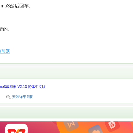
:\3.mp3然后回车。
错的。
裁剪器
安装详细截图