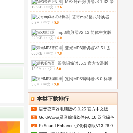
MP3铃声剪切器v3.1.32 绿
7.6
196KB
/
中文
/
色免费
艾奇mp3格式转换器
8.5
5.8M
/
中文
/
v1.00.610 官
mp3裁剪器V2.13 简体中文版
6.0
220KB
/
中文
/
蓝光MP3剪切器V2.51 去
7.8
666KB
/
中文
/
广告免安
跟我唱简谱v5.3 官方安装版
5.0
13.9M
/
中文
/
宽网MP3编辑器v6.0 标准
9.8
3.6M
/
中文
/
版
本类下载排行
语音变声器电脑版v5.0.25 官方中文版
GoldWave(录音编辑软件)v6.18 汉化绿色
FxSound Enhancer汉化特别版V13.28.0