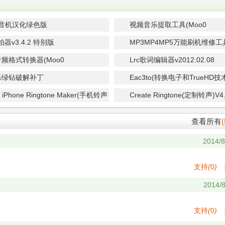
录音机汉化绿色版
视频音乐提取工具(Moo0
VideoToAudio)V1.11 官方免费
器v3.4.2 特别版
MP3MP4MP5万能刷机维修工具
绿色免费版
音频格式转换器(Moo0
Lrc歌词编辑器v2012.02.08
onverter)1.32 绿色中文版
乐绿钻破解补丁
Eac3to(转换电子和TrueHD
轨到AC3或FLAC)V3.26 绿色
 iPhone Ringtone Maker(手机铃声
Create Ringtone(定制铃声)V
.0.17.0710 多国语言特别版
色特别版
查看所有
(
2014/8
支持
(
0
)
2014/8
支持
(
0
)