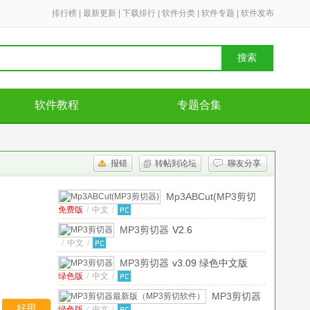
排行榜
|
最新更新
|
下载排行
|
软件分类
|
软件专题
|
软件发布
搜索
软件教程
专题合集
报错
转帖到论坛
聊友分享
Mp3ABCut(MP3剪切
免费版
/
中文
/
器)
v2.3.0 免费版
MP3剪切器
V2.6
/
中文
/
MP3剪切器
v3.09 绿色中文版
绿色版
/
中文
/
MP3剪切器
好用
绿色版
/
中文
/