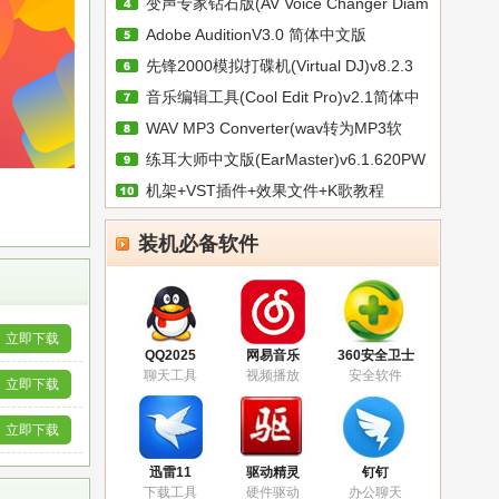
变声专家钻石版(AV Voice Changer Diam
安
Adobe AuditionV3.0 简体中文版
先锋2000模拟打碟机(Virtual DJ)v8.2.3
音乐编辑工具(Cool Edit Pro)v2.1简体中
WAV MP3 Converter(wav转为MP3软
练耳大师中文版(EarMaster)v6.1.620PW
件)v4.
机架+VST插件+效果文件+K歌教程
装机必备软件
立即下载
QQ2025
网易音乐
360安全卫士
聊天工具
视频播放
安全软件
立即下载
立即下载
迅雷11
驱动精灵
钉钉
下载工具
硬件驱动
办公聊天