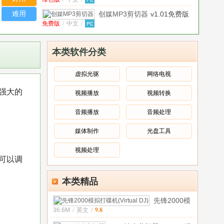
最新版
（MP3剪切
难用
创媒MP3剪切器
v1.01免费版
软件）
v2.6
免费版
/
中文
/
绿色免费版
宏大Mp3剪切器
v1.0 绿色免
绿色版
/
中文
/
费版
本类软件分类
挥剑斩浮云MP3剪切器
绿色版
/
中文
/
v1.0 绿色版
虚拟光驱
网络电视
火牛Mp3剪切器
v1.0 免费安
但强大的
视频播放
视频转换
免费版
/
中文
/
装版
库索族mp3剪切器大师
音频播放
音频处理
绿色版
/
中文
/
V6.9绿色版
媒体制作
光盘工具
蓝光MP3剪切器
V2.51 去广告
安装版
/
中文
/
免安装版
视频处理
可以调
本类精品
先锋2000模
9.8
36.6M
/
英文
/
拟打碟机
(Virtual D