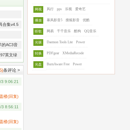
风行
pps
乐视
爱奇艺
网视
暴风影音5
搜狐影音
优酷
播放
版
合集v4.5
网易
千千音乐
酷狗
QQ音乐
听歌
Daemon Tools Lite
Power
光驱
技术的AC3音
英文免费版
PDFgear
XMediaRecode
转换
4.97英文绿
BurnAware Free
Power
光盘
5)
条评论 >
/3 9:06:21
盖楼(回复)
/3 8:56:11
盖楼(回复)