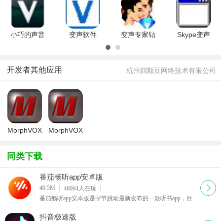
声器V1.7
安卓版v1.8
Calls女孩
汉化版v1.0
手机版
变声电话
手机版
V1.1安卓
免费少女
小巧的声音
变声软件
变声专家钻
Skype变声
变声工具
(AthTek
石版(AV
精灵
(NCH
Voice
Voice
(Skype
Voxal
Changer)v1.5
Changer
Voice
开发者其他应用
杭州四颗豆网络技术有限公司
Voice
免费版
Diamond)9.0.39
Changer
Changer)v1.0.3
)1.2绿色版
MorphVOX
MorphVOX
for Mac版
Pro官方电
脑版
同类下载
番茄畅听app安卓版
下载
40.5M
46064
人在玩
番茄畅听app安卓版是字节跳动最新发布的一款听书app，目
前ios和安卓平台已发布最新版本，使用番茄畅听app可以在
手机上用耳朵“看书”，方便又健康，还有专属的声音
抖音极速版