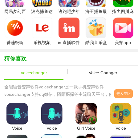
网易梦幻西
波克捕鱼达
逃跑吧少年
海王捕鱼最
指尖四川麻
游手游
人千炮版
九游版最新
新版官方正
将app最新
2022微信版
版
版
版
本
番茄畅听
乐视视频
in 直播软件
酷我音乐盒
美拍app
app安卓版
APP手机版
猜你喜欢
voicechanger
Voice Changer
全能语音变声软件voicechanger是一款手机变声软件，
进入专区
voicechanger支持qq微信，陌陌探探等主流聊天平台，使用方便，
选好喜欢的音效后便可带上麦克风实现变声效果，此外
voicechanger全能语音助手还支持个性动态头像，让你的声音伴随
酷炫的头像，绝对赚足眼球。感兴趣的朋友们快来下载吧！
Voice
Voice
Girl Voice
Voice
Changer变
Changer
Changer
Changer2