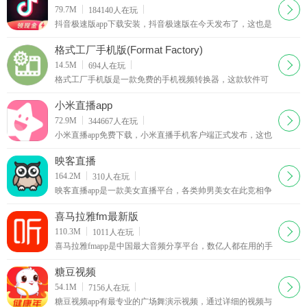
下载
79.7M
184140
人在玩
抖音极速版app下载安装，抖音极速版在今天发布了，这也是
官方发布的第一个极速版，登录抖音极速版，看视频赚红
包，看的越多赚的越多。邀请好友也能赚红包
格式工厂手机版(Format Factory)
下载
14.5M
694
人在玩
格式工厂手机版是一款免费的手机视频转换器，这款软件可
以让你在手机上转换视频文件格式，格式工厂手机版支持市
面上大部分的视频文件格式，包括MP4，FLV，AVI，
小米直播app
MKV，MP3，FLAC，WMA，OGG等。格式工厂手机版还
下载
72.9M
344667
人在玩
支持设置输出视频的尺寸、码率、长宽比等参数
小米直播app免费下载，小米直播手机客户端正式发布，这也
是小米官方发布的一款手机直播软件，主打美颜直播，其实
小米直播就是之前的黑金直播升级改版了。
映客直播
下载
164.2M
310
人在玩
映客直播app是一款美女直播平台，各类帅男美女在此竞相争
艳，来自全球的用户都可以欣赏直播节目哟，映客直播完全
免费，全天二十四小时从不间断，让你与偶像面对面接触。
喜马拉雅fm最新版
下载
110.3M
1011
人在玩
喜马拉雅fmapp是中国最大音频分享平台，数亿人都在用的手
机随身听！听有声小说、相声评书、新闻、音乐、脱口秀、
段子笑话、英语、儿歌儿童故事，就用喜马拉雅！
糖豆视频
下载
54.1M
7156
人在玩
糖豆视频app有最专业的广场舞演示视频，通过详细的视频与