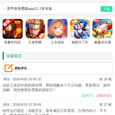
变声器免费版app11.2安卓版
下载
老爹炸鸡店
王者荣耀
公主连结
跑跑卡丁车
趣赢功夫捕
HD
鱼
玩家留言
跟帖评论
网友
2026/4/30 10:45:32
第 28 楼
这款工具软件真的很实用，帮助我解决了不少问题。界面简洁，操作
流畅，强烈推荐给需要的朋友们！
支持
(
0
)
盖楼(回复)
网友
2026/4/29 13:38:09
第 27 楼
软件运行稳定，功能齐全，基本满足日常需求。占用内存小，不卡