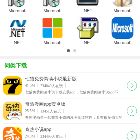
供.netframework下载大全！.NETFrame
Microsoft
Microsoft
.NET
Microsoft
.NET
.NET
Compact
.NET
Framework
Compact
Framework
Framework
4.0 SP2官
Framework3.5
3.5 for 魅
编程框架
方安装版
官方免费
族M8
V3.5 SP1
精简版
.NET
Microsoft
.NET
Microsoft
Framework
.NET
Framework
.NET
(.NET编程
FrameworkV4.7.2.0
Cleanup
Framework4.7
框
Final 官
Tool (删除
简体中文官
同类下载
架)V4.7.2.0
.NET 清理
方原版
Final
工
七猫免费阅读小说最新版
下载
41.6M
234049
人在玩
七猫免费阅读小说下载安装app，七猫免费阅读小说app不一
样的小说阅读神器，这里有着海量丰富小说应用资源，你想
看的小说通过强大搜索引擎一键搜索即可，主要的是阅读小
奇热漫画app安卓版
说还能够获取红包现金奖励哦。
下载
25.5M
13451
人在玩
奇热漫画是一款非常不错的漫画阅读软件，具有很多强大的
阅读功能，奇热漫画app实时为你更新全网最新最热的动漫资
源。平台拥有海量精彩漫画，官方正版漫画
奇热小说app
下载
24.8M
234499
人在玩