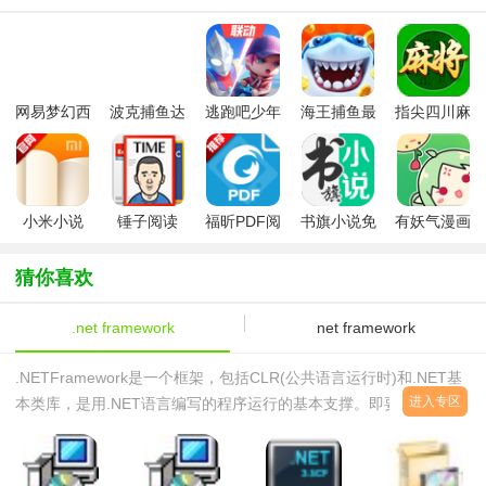
网易梦幻西
波克捕鱼达
逃跑吧少年
海王捕鱼最
指尖四川麻
游手游
人千炮版
九游版最新
新版官方正
将app最新
2022微信版
版
版
版
本
小米小说
锤子阅读
福昕PDF阅
书旗小说免
有妖气漫画
app(暂未上
读器
费版本
app
线)
猜你喜欢
.net framework
net framework
.NETFramework是一个框架，包括CLR(公共语言运行时)和.NET基
进入专区
本类库，是用.NET语言编写的程序运行的基本支撑。即要想在某台
计算机上运行.NET编写的程序，必须事先要安装.NETFramework。
你可以这么理解。就是一个中间件。这个中间件将.NET高级语言转
成机器语言。没有.net运行环境就不能运行不了.net程序西西本页提