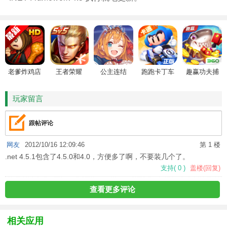
老爹炸鸡店
王者荣耀
公主连结
跑跑卡丁车
趣赢功夫捕
HD
鱼
玩家留言
跟帖评论
网友
2012/10/16 12:09:46
第 1 楼
.net 4.5.1包含了4.5.0和4.0，方便多了啊，不要装几个了。
支持
(
0
)
盖楼(回复)
查看更多评论
相关应用