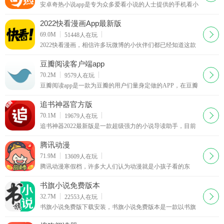
安卓奇热小说app是专为众多爱看小说的人士提供的手机看小
说的软件，省流量极速免费看小说，海量热门小说任你看，
喜欢小说的小伙伴不要错过，赶快下载奇热小说网手机版客
2022快看漫画App最新版
户端体验吧
下载
69.0M
51448
人在玩
2022快看漫画，相信许多玩微博的小伙伴们都已经知道这款
APP了。吵架归吵架，至于这款快看漫画App到底做得怎么
样，只有试过才知道！
豆瓣阅读客户端app
下载
70.2M
9579
人在玩
豆瓣阅读app是一款为豆瓣的用户们量身定做的APP，在豆瓣
阅读这里你可以看到更加符合豆瓣用户喜好的各类文字作
品，而且目前书籍依然在持续增长中。
追书神器官方版
下载
70.1M
19679
人在玩
追书神器2022最新版是一款超级强力的小说导读助手，目前
几大热门的小说连载网站均有关联，你可以通过它方便地寻
找自己喜欢的书籍。
腾讯动漫
下载
71.9M
13609
人在玩
腾讯动漫寒假档，许多大人们认为动漫就是小孩子看的东
西，但是大概从80后开始，动漫就成为了许多人生活中的一
部分，如果你喜欢看动漫，可以来腾讯动漫吧，这里有最新
书旗小说免费版本
动漫更新视频
下载
32.7M
22553
人在玩
书旗小说免费版下载安装，书旗小说免费版本是一款以书旗
网海量小说为基础的在线/离线阅读器，集合在线阅读、本地
阅读、书包下载、自动书签、智能搜索、阅读设置等多项人