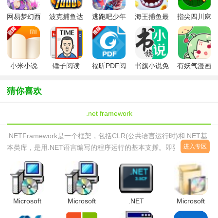
网易梦幻西
波克捕鱼达
逃跑吧少年
海王捕鱼最
指尖四川麻
游手游
人千炮版
九游版最新
新版官方正
将app最新
2022微信版
版
版
版
本
小米小说
锤子阅读
福昕PDF阅
书旗小说免
有妖气漫画
app(暂未上
读器
费版本
app
线)
猜你喜欢
.net framework
.NETFramework是一个框架，包括CLR(公共语言运行时)和.NET基
进入专区
本类库，是用.NET语言编写的程序运行的基本支撑。即要想在某台
计算机上运行.NET编写的程序，必须事先要安装.NETFramework。
你可以这么理解。就是一个中间件。这个中间件将.NET高级语言转
成机器语言。没有.net运行环境就不能运行不了.net程序西西本页提
供.netframework下载大全！.NETFrame
Microsoft
Microsoft
.NET
Microsoft
.NET
.NET
Compact
.NET