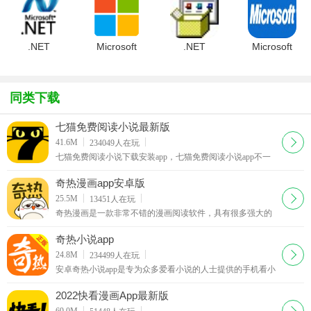
Framework
Compact
Framework
Framework
4.0 SP2官
Framework3.5
3.5 for 魅
编程框架
方安装版
官方免费
族M8
V3.5 SP1
精简版
.NET
Microsoft
.NET
Microsoft
Framework
.NET
Framework
.NET
(.NET编程
FrameworkV4.7.2.0
Cleanup
Framework4.7
框
Final 官
Tool (删除
简体中文官
同类下载
架)V4.7.2.0
.NET 清理
方原版
Final
工
七猫免费阅读小说最新版
下载
41.6M
234049
人在玩
七猫免费阅读小说下载安装app，七猫免费阅读小说app不一
样的小说阅读神器，这里有着海量丰富小说应用资源，你想
看的小说通过强大搜索引擎一键搜索即可，主要的是阅读小
奇热漫画app安卓版
说还能够获取红包现金奖励哦。
下载
25.5M
13451
人在玩
奇热漫画是一款非常不错的漫画阅读软件，具有很多强大的
阅读功能，奇热漫画app实时为你更新全网最新最热的动漫资
源。平台拥有海量精彩漫画，官方正版漫画
奇热小说app
下载
24.8M
234499
人在玩
安卓奇热小说app是专为众多爱看小说的人士提供的手机看小
说的软件，省流量极速免费看小说，海量热门小说任你看，
喜欢小说的小伙伴不要错过，赶快下载奇热小说网手机版客
2022快看漫画App最新版
户端体验吧
下载
69.0M