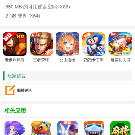
850 MB 的可用硬盘空间 (x86)
2 GB 硬盘 (x64)
老爹炸鸡店
王者荣耀
公主连结
跑跑卡丁车
趣赢功夫捕
HD
鱼
玩家留言
跟帖评论
相关应用