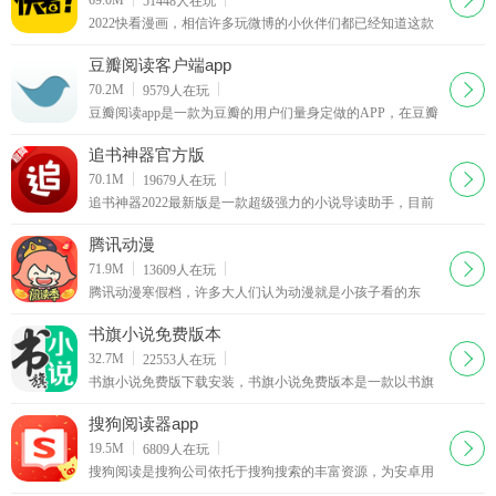
51448
人在玩
2022快看漫画，相信许多玩微博的小伙伴们都已经知道这款
APP了。吵架归吵架，至于这款快看漫画App到底做得怎么
样，只有试过才知道！
豆瓣阅读客户端app
下载
70.2M
9579
人在玩
豆瓣阅读app是一款为豆瓣的用户们量身定做的APP，在豆瓣
阅读这里你可以看到更加符合豆瓣用户喜好的各类文字作
品，而且目前书籍依然在持续增长中。
追书神器官方版
下载
70.1M
19679
人在玩
追书神器2022最新版是一款超级强力的小说导读助手，目前
几大热门的小说连载网站均有关联，你可以通过它方便地寻
找自己喜欢的书籍。
腾讯动漫
下载
71.9M
13609
人在玩
腾讯动漫寒假档，许多大人们认为动漫就是小孩子看的东
西，但是大概从80后开始，动漫就成为了许多人生活中的一
部分，如果你喜欢看动漫，可以来腾讯动漫吧，这里有最新
书旗小说免费版本
动漫更新视频
下载
32.7M
22553
人在玩
书旗小说免费版下载安装，书旗小说免费版本是一款以书旗
网海量小说为基础的在线/离线阅读器，集合在线阅读、本地
阅读、书包下载、自动书签、智能搜索、阅读设置等多项人
搜狗阅读器app
性化功能。
下载
19.5M
6809
人在玩
搜狗阅读是搜狗公司依托于搜狗搜索的丰富资源，为安卓用
户打造的移动阅读应用产品。搜狗阅读海量图书即搜即看，