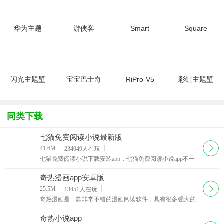
华为主题
游侠客
Smart
Square
app(hwt主
app(好玩
Launcher
Home桌面
题文
的主题旅行
中文付费高
中文版
件)V12.0.22.320
平
级专业版
app(主题
安卓
台)V9.1.4
appv6.4.
包)V3.0.11
安卓版
安
闪光主题壁
宝宝巴士奇
RiPro-V5
彩虹主题壁
纸大全
妙主题派对
主题包免授
纸v1.3.2
v2.7.0 安
9.79.00.00
权激活版
安卓版
卓版
V7.1.3免费
同类下载
开心
七猫免费阅读小说最新版
下载
41.6M
234049
人在玩
七猫免费阅读小说下载安装app，七猫免费阅读小说app不一
样的小说阅读神器，这里有着海量丰富小说应用资源，你想
看的小说通过强大搜索引擎一键搜索即可，主要的是阅读小
奇热漫画app安卓版
说还能够获取红包现金奖励哦。
下载
25.5M
13451
人在玩
奇热漫画是一款非常不错的漫画阅读软件，具有很多强大的
阅读功能，奇热漫画app实时为你更新全网最新最热的动漫资
源。平台拥有海量精彩漫画，官方正版漫画
奇热小说app