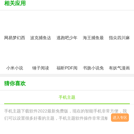
相关应用
网易梦幻西
波克捕鱼达
逃跑吧少年
海王捕鱼最
指尖四川麻
游手游
人千炮版
九游版最新
新版官方正
将app最新
2022微信版
版
版
版
本
小米小说
锤子阅读
福昕PDF阅
书旗小说免
有妖气漫画
app(暂未上
读器
费版本
app
线)
猜你喜欢
手机主题
手机主题下载软件2022最新免费版，现在的智能手机非常方便，我
进入专区
们可以设置很多好看的主题，手机主题软件操作非常流畅、简单，手
机主题软件免费主题大全下载拥有上百种的选择，上千种的搭配；流
畅华丽的特效，带给你不