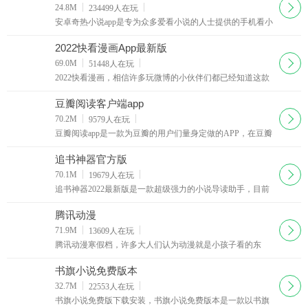
下载
24.8M
234499
人在玩
安卓奇热小说app是专为众多爱看小说的人士提供的手机看小
说的软件，省流量极速免费看小说，海量热门小说任你看，
喜欢小说的小伙伴不要错过，赶快下载奇热小说网手机版客
2022快看漫画App最新版
户端体验吧
下载
69.0M
51448
人在玩
2022快看漫画，相信许多玩微博的小伙伴们都已经知道这款
APP了。吵架归吵架，至于这款快看漫画App到底做得怎么
样，只有试过才知道！
豆瓣阅读客户端app
下载
70.2M
9579
人在玩
豆瓣阅读app是一款为豆瓣的用户们量身定做的APP，在豆瓣
阅读这里你可以看到更加符合豆瓣用户喜好的各类文字作
品，而且目前书籍依然在持续增长中。
追书神器官方版
下载
70.1M
19679
人在玩
追书神器2022最新版是一款超级强力的小说导读助手，目前
几大热门的小说连载网站均有关联，你可以通过它方便地寻
找自己喜欢的书籍。
腾讯动漫
下载
71.9M
13609
人在玩
腾讯动漫寒假档，许多大人们认为动漫就是小孩子看的东
西，但是大概从80后开始，动漫就成为了许多人生活中的一
部分，如果你喜欢看动漫，可以来腾讯动漫吧，这里有最新
书旗小说免费版本
动漫更新视频
下载
32.7M
22553
人在玩
书旗小说免费版下载安装，书旗小说免费版本是一款以书旗