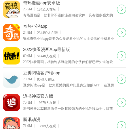
看的小说通过强大搜索引擎一键搜索即可，主要的是阅读小
奇热漫画app安卓版
说还能够获取红包现金奖励哦。
下载
25.5M
13451
人在玩
奇热漫画是一款非常不错的漫画阅读软件，具有很多强大的
阅读功能，奇热漫画app实时为你更新全网最新最热的动漫资
源。平台拥有海量精彩漫画，官方正版漫画
奇热小说app
下载
24.8M
234499
人在玩
安卓奇热小说app是专为众多爱看小说的人士提供的手机看小
说的软件，省流量极速免费看小说，海量热门小说任你看，
喜欢小说的小伙伴不要错过，赶快下载奇热小说网手机版客
2022快看漫画App最新版
户端体验吧
下载
69.0M
51448
人在玩
2022快看漫画，相信许多玩微博的小伙伴们都已经知道这款
APP了。吵架归吵架，至于这款快看漫画App到底做得怎么
样，只有试过才知道！
豆瓣阅读客户端app
下载
70.2M
9579
人在玩
豆瓣阅读app是一款为豆瓣的用户们量身定做的APP，在豆瓣
阅读这里你可以看到更加符合豆瓣用户喜好的各类文字作
品，而且目前书籍依然在持续增长中。
追书神器官方版
下载
70.1M
19679
人在玩
追书神器2022最新版是一款超级强力的小说导读助手，目前
几大热门的小说连载网站均有关联，你可以通过它方便地寻
找自己喜欢的书籍。
腾讯动漫
下载
71.9M
13609
人在玩