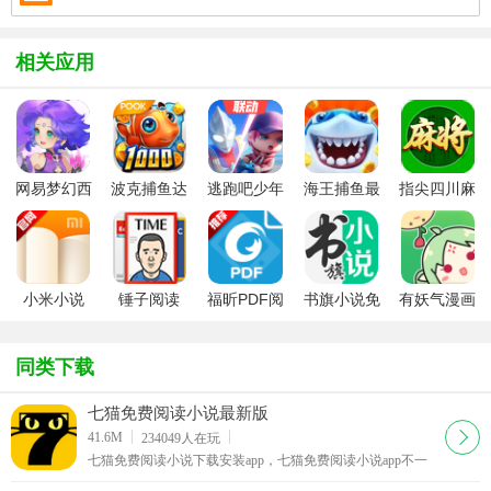
相关应用
网易梦幻西
波克捕鱼达
逃跑吧少年
海王捕鱼最
指尖四川麻
游手游
人千炮版
九游版最新
新版官方正
将app最新
2022微信版
版
版
版
本
小米小说
锤子阅读
福昕PDF阅
书旗小说免
有妖气漫画
app(暂未上
读器
费版本
app
线)
同类下载
七猫免费阅读小说最新版
下载
41.6M
234049
人在玩
七猫免费阅读小说下载安装app，七猫免费阅读小说app不一
样的小说阅读神器，这里有着海量丰富小说应用资源，你想