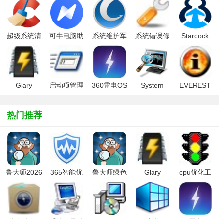
超级系统清
可牛电脑助
系统维护军
系统错误修
Stardock
理
手
刀(Glary
复精灵
Start8 for
(CCleaner
Utilities Pro)
Win10专用
专业版)
版(Start10
开始菜单)
Glary
启动项管理
360雷电OS
System
EVEREST
Utilities一键
工具
系统
Explorer(显
Ultimate
优化
AutoRuns
示运行程序
Edition(软硬
热门推荐
及进程)
件测试)
鲁大师2026
365智能优
鲁大师绿色
Glary
cpu优化工
最新版
化(Wise
版
Utilities一键
具
Care 365)
优化
(ProcessLass