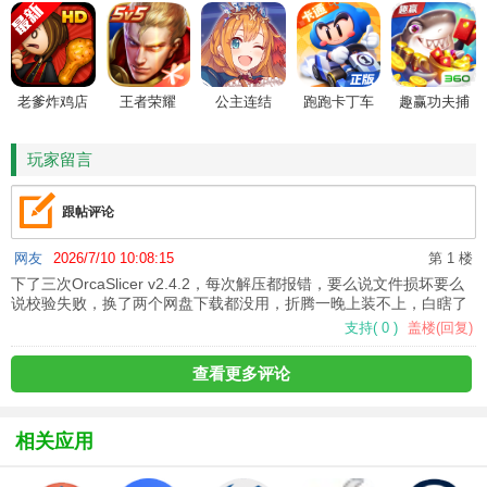
老爹炸鸡店
王者荣耀
公主连结
跑跑卡丁车
趣赢功夫捕
HD
鱼
玩家留言
跟帖评论
网友
2026/7/10 10:08:15
第 1 楼
下了三次OrcaSlicer v2.4.2，每次解压都报错，要么说文件损坏要么
说校验失败，换了两个网盘下载都没用，折腾一晚上装不上，白瞎了
支持
(
0
)
盖楼(回复)
查看更多评论
相关应用