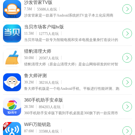
很给力啊，有木有！讯飞输入法app支持多种方言识别，觉得
沙发管家TV版
有用就来下载试用一下吧。
下载
7.5M
55686
人在玩
沙发管家是一款基于Android系统的TV盒子本土化应用商
店。我们致力于为国内用户打造最全面、最简单方便的TV盒
子应用商店，为用户提供各类最适合在TV盒子上使用的软件
当贝市场客户端tv版
和游戏。我们的宗旨就是让每个使用沙发管家的用户拿起遥
下载
11.5M
12775
人在玩
控器，就像操作传统电视一样的简单方便---沙
当贝市场是一款专为智能电视和安卓电视盒量身打造设计的
应用市场！海量精选TV应用，遥控器轻松操作，界面简洁易
用，管理得心应手！当贝市场tv版现已适配天猫魔盒、小
猎豹清理大师
米、乐视、迈乐
下载
50.0M
20507
人在玩
猎豹清理大师（原金山清理大师）是金山网络研发的针对智
能手机的专业清理软件，截止2013年12月，已成为全球清理
类工具软件第一名。西西用着挺好的，清理的又快又干净
鲁大师评测
下载
39.2M
38216
人在玩
鲁大师手机版是一个给Android手机、平板进行性能评测、跑
分的软件，通过“内存性能”、“CPU整数性能”，“CPU浮点性
能”、“2D、3D绘图性能”、“数据库IO”、“SD卡读、写速
360手机助手安卓版
度”八项性能测试，通过合理的项目性能测试对手机的硬件性
下载
28.5M
894203
人在玩
能做一个整体评分
360手机助手安卓版下载到手机桌面是360旗下的一款应用市
场软件，360手机助手真正的10.0版本，对于买了新手机或者
想下载软件游戏的朋友来说，这款360手机助手还是很实用的
WiFi万能钥匙
下载
87.6M
33588
人在玩