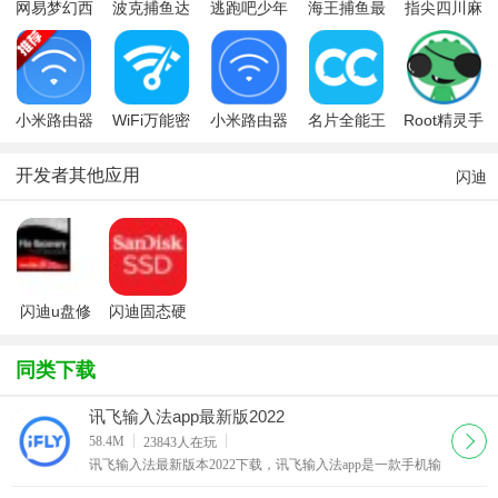
网易梦幻西
波克捕鱼达
逃跑吧少年
海王捕鱼最
指尖四川麻
游手游
人千炮版
九游版最新
新版官方正
将app最新
2022微信版
版
版
版
本
小米路由器
WiFi万能密
小米路由器
名片全能王
Root精灵手
小米WiFi手
码钥匙
app(小米
专业版
机版
机版
WiFi)
开发者其他应用
闪迪
闪迪u盘修
闪迪固态硬
复工具
盘工具包
SanDisk
同类下载
SSD
Toolkit
讯飞输入法app最新版2022
下载
58.4M
23843
人在玩
讯飞输入法最新版本2022下载，讯飞输入法app是一款手机输
入法，其特色在于支持语音输入，说出话来直接变成文字，