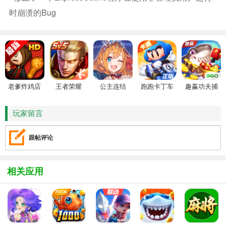
时崩溃的bug
老爹炸鸡店
王者荣耀
公主连结
跑跑卡丁车
趣赢功夫捕
HD
鱼
玩家留言
跟帖评论
相关应用