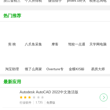
浙江金税三
个人所得税
微信猎手
proe4.0野火
税务总局电
期个人所得
简易报税软
版
子申报软件
税扣缴系统
件
单机版
热门推荐
剪.映
八爪鱼采集
摩客
驾校一点通
天学网电脑
windows电
器
mockplus桌
2022科目一
版
脑版2025官
面客户端
方最新版
淘宝助理
饿了么商家
Overture专
金蝶KIS标
易房大师
2021
版电脑版
业打谱软件
准版
最新应用
Autodesk AutoCAD 2022中文激活版
1.72G
行业软件
免费版