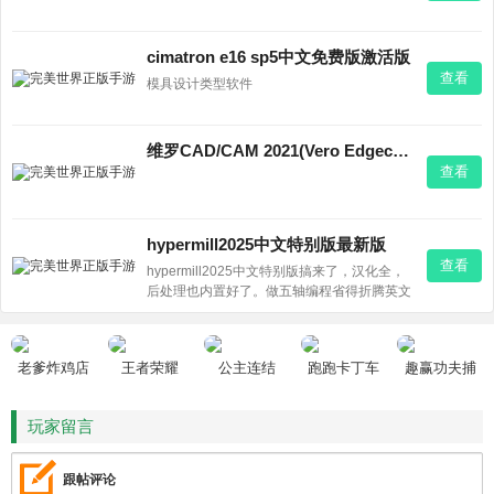
cimatron e16 sp5中文免费版激活版
查看
模具设计类型软件
维罗CAD/CAM 2021(Vero Edgecam)2021.0 x64 最新版
查看
hypermill2025中文特别版最新版
查看
hypermill2025中文特别版搞来了，汉化全，
后处理也内置好了。做五轴编程省得折腾英文
界面，上手直接干，模具、叶轮都能搞。需要
就下。
老爹炸鸡店
王者荣耀
公主连结
跑跑卡丁车
趣赢功夫捕
HD
鱼
玩家留言
跟帖评论