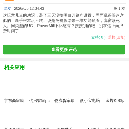
网友
2026/6/5 12:34:43
第 1 楼
这玩意儿真的劝退，装了三天没搞明白刀路咋设置，界面乱得跟迷宫
似的，新手根本玩不转。说是免费版结果一堆功能锁着，弹窗烦死
人。同类型的UG、PowerMill不比这香？搜搜别的吧，别在这上面浪
费时间了
支持
(
0
)
盖楼(回复)
查看更多评论
相关应用
京东商家助
优房管家pc
物流货车帮
微小宝电脑
金蝶KIS标
手(京麦工作
版
货主电脑版
版
准版
台)