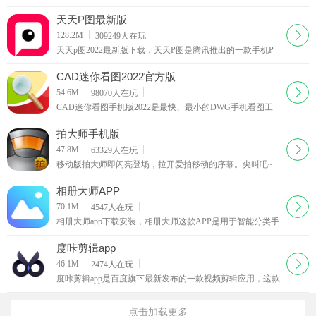
的美拍。现在美图美拍安卓版正式上线了，广大的安卓党也
可以使用这款美拍最新版app拍摄自己的段视频咯。
天天P图最新版
下载
128.2M
309249
人在玩
天天p图2022最新版下载，天天P图是腾讯推出的一款手机P
图软件，喜欢自拍的人是越来越多，不过并不是人人都很上
镜，而天天P图软件就给了我们很好的秀秀自己的机会
CAD迷你看图2022官方版
下载
54.6M
98070
人在玩
CAD迷你看图手机版2022是最快、最小的DWG手机看图工
具，CAD迷你看图浏览各版本的DWG二维三维图纸。CAD
迷你看图是最快、最小的DWG看图工具。
拍大师手机版
下载
47.8M
63329
人在玩
移动版拍大师即闪亮登场，拉开爱拍移动的序幕。尖叫吧~
童鞋们~~~秉承易用+强大的宗旨，移动版拍大师将再一次让
视频创作变得简单，随时随地创作大时代已经到来，准备好
相册大师APP
你的手机吧。
下载
70.1M
4547
人在玩
相册大师app下载安装，相册大师这款APP是用于智能分类手
机软件，照片快速查找、这款相册大师软件专注于用户相册
管理，为用户带来相册的极速体验，欢迎免费下载，以及更
度咔剪辑app
方便的感受
下载
46.1M
2474
人在玩
度咔剪辑app是百度旗下最新发布的一款视频剪辑应用，这款
软件能够智能识别字幕，并提供了十分丰富的模板，能够快
速的导入个人素材，与百度网盘打通
点击加载更多