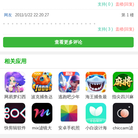
支持
(
0
)
盖楼(回复)
网友
2011/1/22 22:20:27
第 1 楼
。。。。。。。。。。。。。。。。。。。。。。
支持
(
3
)
盖楼(回复)
查看更多评论
相关应用
网易梦幻西
波克捕鱼达
逃跑吧少年
海王捕鱼最
指尖四川麻
游手游
人千炮版
九游版最新
新版官方正
将app最新
2022微信版
版
版
版
本
快剪辑软件
mix滤镜大
安卓手机照
小白设计海
chiccam滤
免费版
师
片优化
报传单邀请
镜相机