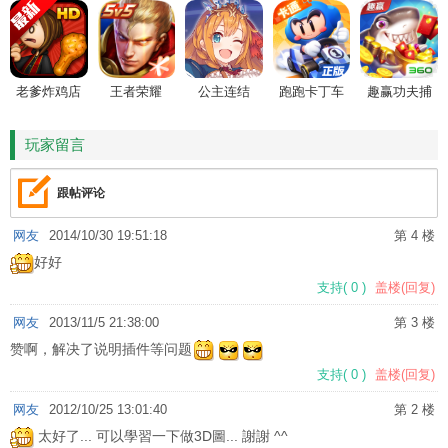
老爹炸鸡店
王者荣耀
公主连结
跑跑卡丁车
趣赢功夫捕
HD
鱼
玩家留言
跟帖评论
网友
2014/10/30 19:51:18
第 4 楼
好好
支持
(
0
)
盖楼(回复)
网友
2013/11/5 21:38:00
第 3 楼
赞啊，解决了说明插件等问题
支持
(
0
)
盖楼(回复)
网友
2012/10/25 13:01:40
第 2 楼
太好了... 可以學習一下做3D圖... 謝謝 ^^