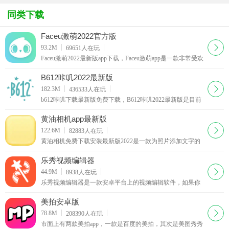
(Fotor)
函app
同类下载
Faceu激萌2022官方版
下载
93.2M
69651
人在玩
Faceu激萌2022最新版app下载，Faceu激萌app是一款非常受欢
迎的手机拍照应用软件，Faceu激萌2022官方版为用户提供了
各种贴纸鬼脸，轻松变脸。
B612咔叽2022最新版
下载
182.3M
436533
人在玩
b612咔叽下载最新版免费下载，B612咔叽2022最新版是目前
非常受欢迎的一款手机自拍应用软件，B612咔叽软件为用户
提供了超强大的美颜特效，还有海量的滤镜
黄油相机app最新版
下载
122.6M
82883
人在玩
黄油相机免费下载安装最新版2022是一款为照片添加文字的
轻量化拍照应用，它可以为照片提供特色字体、图形等设计
元素和模板。还有海量潮流滤镜贴纸壁纸可供选择，做海
乐秀视频编辑器
报，拍萌照，全都不在话下。
下载
44.9M
8938
人在玩
乐秀视频编辑器是一款安卓平台上的视频编辑软件，如果你
用手机拍摄了短片或图片，就可以直接用它进行处理。
美拍安卓版
下载
78.8M
208390
人在玩
市面上有两款美拍app，一款是百度的美拍，其次是美图秀秀