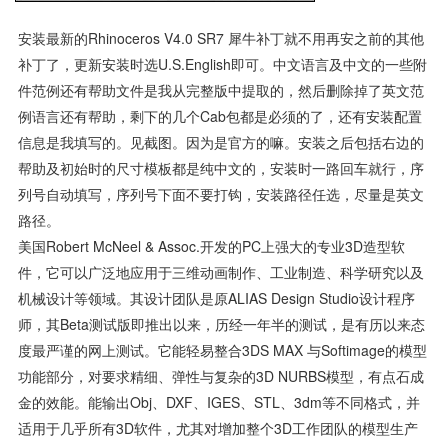
安装最新的Rhinoceros V4.0 SR7 犀牛补丁就不用再安之前的其他
补丁了，更新安装时选U.S.English即可。中文语言及中文的一些附
件范例还有帮助文件是我从完整版中提取的，然后删除掉了英文范
例语言还有帮助，剩下的几个cab包都是必须的了，还有安装配置
信息是我填写的。见截图。因为是官方的嘛。安装之后包括右边的
帮助及初始时的尺寸模板都是纯中文的，安装时一路回车就行，序
列号自动填写，序列号下面不要打钩，安装路径任选，尽量是英文
路径。
美国Robert McNeel & Assoc.开发的PC上强大的专业3D造型软
件，它可以广泛地应用于三维动画制作、工业制造、科学研究以及
机械设计等领域。其设计团队是原ALIAS Design Studio设计程序
师，其Beta测试版即推出以来，历经一年半的测试，是有历以来态
度最严谨的网上测试。它能轻易整合3DS MAX 与Softimage的模型
功能部分，对要求精细、弹性与复杂的3D NURBS模型，有点石成
金的效能。能输出obj、DXF、IGES、STL、3dm等不同格式，并
适用于几乎所有3D软件，尤其对增加整个3D工作团队的模型生产