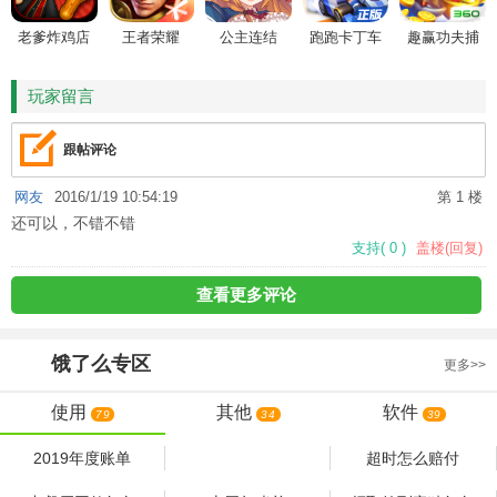
老爹炸鸡店
王者荣耀
公主连结
跑跑卡丁车
趣赢功夫捕
HD
鱼
玩家留言
跟帖评论
网友
2016/1/19 10:54:19
第 1 楼
还可以，不错不错
支持
(
0
)
盖楼(回复)
查看更多评论
饿了么
专区
更多>>
使用
其他
软件
79
34
39
2019年度账单
超时怎么赔付