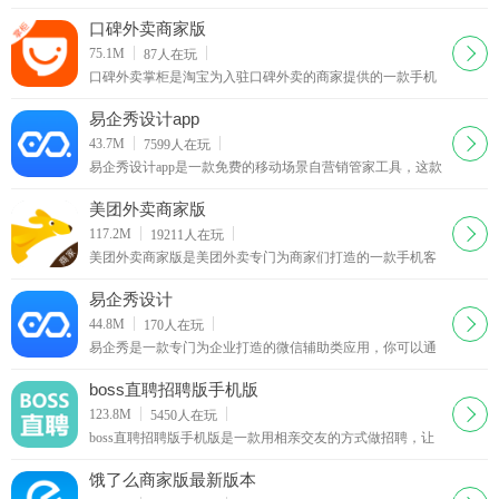
万商家都在使用招才猫直聘！海量各个领域人才等你来发
现、挖掘，你可以在58招财猫官网上看到人家的详细资料。
口碑外卖商家版
下载
75.1M
87
人在玩
口碑外卖掌柜是淘宝为入驻口碑外卖的商家提供的一款手机
客户端，商家们可以通过口碑掌柜客户端查看店铺的最新订
单并对自己的店铺进行管理，有新的订单软件会以语音的形
易企秀设计app
式提醒你接单
下载
43.7M
7599
人在玩
易企秀设计app是一款免费的移动场景自营销管家工具，这款
易企秀设计app可以帮你免费制作各类手机h5营销类应用，另
外这款易企秀设计app还可以帮你查看手机网页的访问量。
美团外卖商家版
下载
117.2M
19211
人在玩
美团外卖商家版是美团外卖专门为商家们打造的一款手机客
户端。如果你是入驻美团外卖的商家，那么你可以在这里更
好地管理你的商铺，美团外卖商家版app轻松地查看用户的下
易企秀设计
单信息。
下载
44.8M
170
人在玩
易企秀是一款专门为企业打造的微信辅助类应用，你可以通
过易企秀设定微信页面的场景、颜色、文字版式等等，还可
以通过它查看网页的访问量以及潜在客户报名等等消息。
boss直聘招聘版手机版
下载
123.8M
5450
人在玩
boss直聘招聘版手机版是一款用相亲交友的方式做招聘，让
老板和求职者在平台上直接沟通的社交软件。Boss直聘分为
面向求职者的”牛人版“和面向老板的”Boss版“。
饿了么商家版最新版本