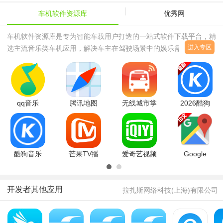
车机软件资源库
优秀网
高铁点餐哪些高铁
高铁点餐怎么弄
提交订单显示失败
车机软件资源库是专为智能车载用户打造的一站式软件下载平台，精
钉钉订餐怎么弄 钉
的黑作坊到百度外
不能用支付宝了
进入专区
选主流音乐类车机应用，解决车主在驾驶场景中的娱乐需求。核心推
钉企业服务饿了么功
怎么不支持支付宝
为什么充值按钮没
517饿货节活动
荐AutoPlay车机软件，作为专业级车机互联工具，完美适配安卓车载
能详情介绍
系统，实现手机与车机
qq音乐
腾讯地图
无线城市掌
2026酷狗
2026v22.22
app手机版
上公交
音乐最新版
官方正式版
V10.13.0
v6.5.7官方
v20.1.22官
官方最新版
安卓版
方正式版
酷狗音乐
芒果TV播
爱奇艺视频
Google
2026官方
放器(湖南
2026最新
Maps谷歌
版v20.6.6
卫
版本
地图手机版
官方安卓版
视)v6.9.2.0
v14.4.5.9968
2026最新
开发者其他应用
拉扎斯网络科技(上海)有限公司
官方正式版
官方正
版v26.2