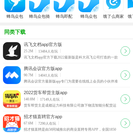
蜂鸟众包
蜂鸟众包骑
蜂鸟即配
蜂鸟众包
饿了么商家
饿
app
手app最新
app（蜂鸟
app
苹果版
版
众包）
同类下载
讯飞文档app官方版
下载
25.2M
13484
人在玩
讯飞文档app官方下载2022最新版是科大讯飞公司打造的一款
在线协作文档软件，这款讯飞文档app跟腾讯文档的功能有点
类似，都可以让团队在线上进行协作。
腾讯会议官方版app
下载
90.7M
14041
人在玩
腾讯会议官方最新版app专门为需要在线线上会员的小伙伴准
备的非常实用的app工具，支持电脑移动端同步，给需要开会
你带来最棒的办公体验，相信不少的小伙伴都会需要
2022货车帮货主版app
下载
140.8M
17149
人在玩
货车帮货主是成都运力科技有限公司旗下物流智能分配货运
平台，覆盖全国360多个城市的物流货运平台，是一款为全国
各地货主提供经验丰富、安全可靠的货车司机的找车发货软
招才猫直聘官方app
件。
下载
67.6M
7290
人在玩
招才猫直聘是由58同城推出的商业直聘专用APP，全国1850