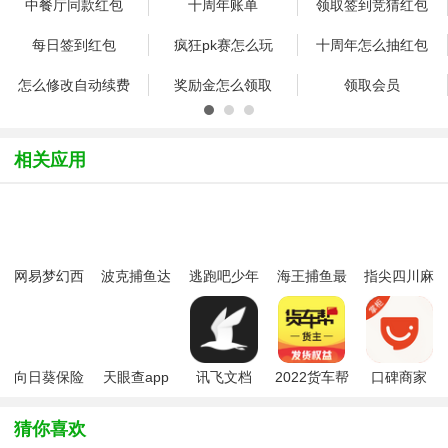
中餐厅同款红包
十周年账单
领取签到竞猜红包
每日签到红包
疯狂pk赛怎么玩
十周年怎么抽红包
怎么修改自动续费
奖励金怎么领取
领取会员
十周年账单
会员充值活动介绍
金拱门段子
相关应用
百度外卖出售
会员规则更改
操作方法
活动介绍
功能
917有范节红包
被收购了吗
组饭局怎么瓜分一
网易梦幻西
波克捕鱼达
逃跑吧少年
海王捕鱼最
指尖四川麻
虚拟号码是什么
网络故障怎么回事
超级会员值得购买
游手游
人千炮版
九游版最新
新版官方正
将app最新
2022微信版
版
版
版
超级会员配送费免
超级会员测试版怎
超级会员有什么用
本
超级会员是什么
帮买帮送怎么样
怎么领取100万
向日葵保险
天眼查app
讯飞文档
2022货车帮
口碑商家
app最新版
app官方版
货主版app
接单没人送怎么回
订餐集体超时是怎
订餐为什么两个小
本
猜你喜欢
e顿健康餐是什么
谁去拿外卖在哪
会员卡为什么不减