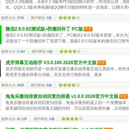
QQ9.2.3电脑版，全新9.2.3版本PC端QQ聊天软件，对消息记
化。QQ9.2.3版本将电脑端QQ聊天功能的特性进一步激发，让聊天变得
载，
软件大小:
97M
用户评论:
0条
微信2.8.0.82测试版+防撤回补丁 PC版
中文
微信2.8.0.82测试版+防撤回补丁，PC微信2.8.0.82版本更新，本次
还提供了一个防撤回补丁资源下载，最新2.8.0.82版本的微信在订
软件大小:
5.4M
用户评论:
0条
虎牙弹幕互动助手 V3.0.160 2026官方中文版
中文
虎牙弹幕互动助手是一款虎牙直播主播在线弹幕互动工具软件，软件
看虎牙主播的弹幕云功能，并且支持订阅和在线，更多
软件大小:
46M
用户评论:
0条
兔兔乐微信排麦自动回复扣排器 v1.0.0 2026官方中文版
中文
兔兔乐微信排麦自动回复扣排器，兔兔乐微信机器人的一个免费版本
据关键词自动识别并回复正确的代码，可以设置目标群对象，让你能
软件大小:
81.1M
用户评论:
0条