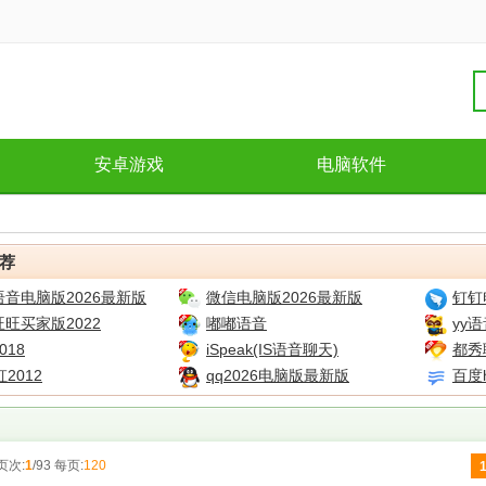
安卓游戏
电脑软件
荐
音电脑版2026最新版
微信电脑版2026最新版
钉钉电
旺买家版2022
嘟嘟语音
yy
018
iSpeak(IS语音聊天)
都秀
虹2012
qq2026电脑版最新版
百度h
页次:
1
/93 每页:
120