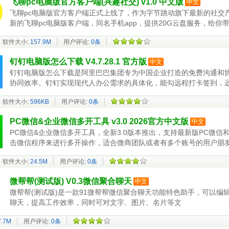
飞聊pc电脑版官方客户端(兴趣社交) v1.0 中文版
中文
飞聊pc电脑版官方客户端正式上线了，作为字节跳动旗下最新的社交
新的飞聊pc电脑版客户端，同名手机app，提供20G云盘服务，给
软件大小:
157.9M
用户评论:
0条
钉钉电脑版怎么下载 V4.7.28.1 官方版
中文
钉钉电脑版怎么下载是阿里巴巴集团专为中国企业打造的免费沟通和
协同效率。钉钉实现现代人办公需求的具体化，能勾远程打卡签到，
软件大小:
596KB
用户评论:
0条
PC微信&企业微信多开工具 v3.0 2026官方中文版
中文
PC微信&企业微信多开工具，全新3.0版本推出，支持最新版PC微
击微信程序来进行多开操作，适合微商团队或者有多个账号的用户朋
软件大小:
24.5M
用户评论:
0条
微帮帮(测试版) V0.3微信聚合聊天
中文
微帮帮(测试版)是一款91微帮帮微信聚合聊天功能特色助手，可以
聊天，提高工作效率，同时可对文字、图片、名片等文
7.7M
用户评论:
0条