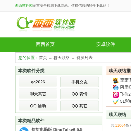
西西软件园
多重安全检测下载网站、值得信赖的软件下载站！
西西首页
安卓软件
您的位置：
首页
→
聊天联络
→ 资源列表
本类软件分类
聊天联络推
歪歪语
qq2026
手机交友
阿里旺
聊天其它
QQ 表情
飞信2
51彩
QQ 辅助
QQ 其它
聊天联络
本类精品软件
共:
11064
条 
钉钉电脑版 DingTalkv6.5.5