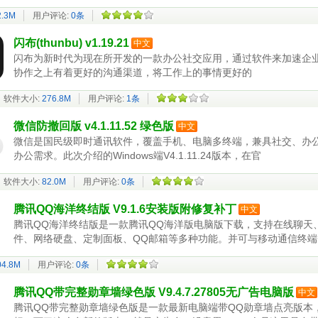
2.3M
用户评论:
0条
闪布(thunbu) v1.19.21
中文
闪布为新时代为现在所开发的一款办公社交应用，通过软件来加速企
协作之上有着更好的沟通渠道，将工作上的事情更好的
软件大小:
276.8M
用户评论:
1条
微信防撤回版 v4.1.11.52 绿色版
中文
微信是国民级即时通讯软件，覆盖手机、电脑多终端，兼具社交、办
办公需求。此次介绍的Windows端V4.1.11.24版本，在官
软件大小:
82.0M
用户评论:
0条
腾讯QQ海洋终结版 V9.1.6安装版附修复补丁
中文
腾讯QQ海洋终结版是一款腾讯QQ海洋版电脑版下载，支持在线聊天
件、网络硬盘、定制面板、QQ邮箱等多种功能。并可与移动通信终
QQ获
04.8M
用户评论:
0条
腾讯QQ带完整勋章墙绿色版 V9.4.7.27805无广告电脑版
中文
腾讯QQ带完整勋章墙绿色版是一款最新电脑端带QQ勋章墙点亮版本