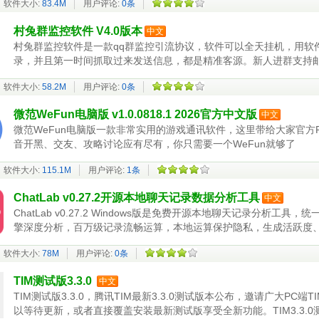
软件大小:
83.4M
用户评论:
0条
村兔群监控软件 V4.0版本
中文
村兔群监控软件是一款qq群监控引流协议，软件可以全天挂机，用软
录，并且第一时间抓取过来发送信息，都是精准客源。新人进群支持
软件大小:
58.2M
用户评论:
0条
微范WeFun电脑版 v1.0.0818.1 2026官方中文版
中文
微范WeFun电脑版一款非常实用的游戏通讯软件，这里带给大家官方
音开黑、交友、攻略讨论应有尽有，你只需要一个WeFun就够了
软件大小:
115.1M
用户评论:
1条
ChatLab v0.27.2开源本地聊天记录数据分析工具
中文
ChatLab v0.27.2 Windows版是免费开源本地聊天记录分析工具，
擎深度分析，百万级记录流畅运算，本地运算保护隐私，生成活跃度
软件大小:
78M
用户评论:
0条
TIM测试版3.3.0
中文
TIM测试版3.3.0，腾讯TIM最新3.3.0测试版本公布，邀请广大P
以等待更新，或者直接覆盖安装最新测试版享受全新功能。TIM3.3.0