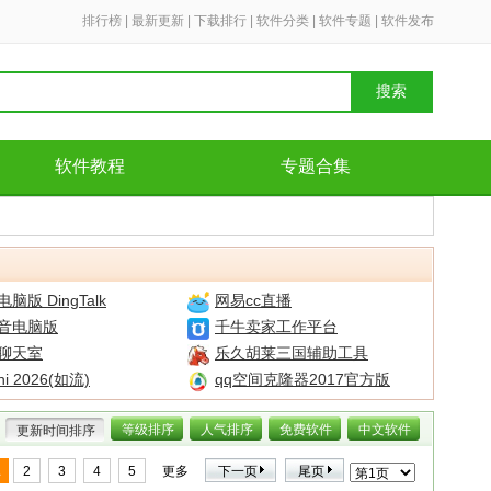
排行榜
|
最新更新
|
下载排行
|
软件分类
|
软件专题
|
软件发布
搜索
软件教程
专题合集
脑版 DingTalk
网易cc直播
语音电脑版
千牛卖家工作平台
聊天室
乐久胡莱三国辅助工具
i 2026(如流)
qq空间克隆器2017官方版
等级排序
人气排序
免费软件
中文软件
更新时间排序
1
2
3
4
5
更多
下一页
尾页