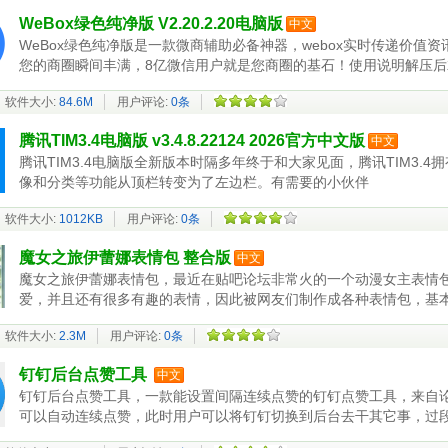
WeBox绿色纯净版 V2.20.2.20电脑版
中文
WeBox绿色纯净版是一款微商辅助必备神器，webox实时传递价值
您的商圈瞬间丰满，8亿微信用户就是您商圈的基石！使用说明解压
功
软件大小:
84.6M
用户评论:
0条
腾讯TIM3.4电脑版 v3.4.8.22124 2026官方中文版
中文
腾讯TIM3.4电脑版全新版本时隔多年终于和大家见面，腾讯TIM3.
像和分类等功能从顶栏转变为了左边栏。有需要的小伙伴
软件大小:
1012KB
用户评论:
0条
魔女之旅伊蕾娜表情包 整合版
中文
魔女之旅伊蕾娜表情包，最近在贴吧论坛非常火的一个动漫女主表情
爱，并且还有很多有趣的表情，因此被网友们制作成各种表情包，基
软件大小:
2.3M
用户评论:
0条
钉钉后台点赞工具
中文
钉钉后台点赞工具，一款能设置间隔连续点赞的钉钉点赞工具，来自
可以自动连续点赞，此时用户可以将钉钉切换到后台去干其它事，过