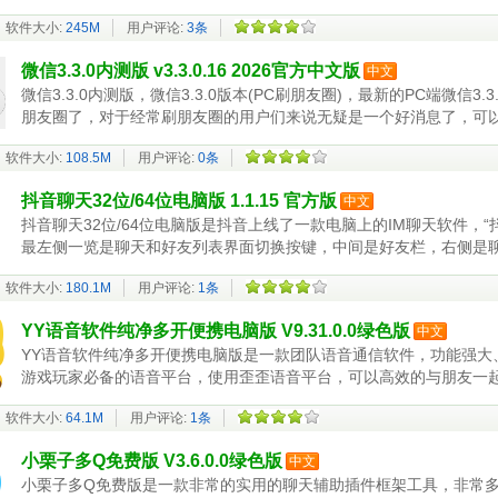
支
软件大小:
245M
用户评论:
3条
微信3.3.0内测版 v3.3.0.16 2026官方中文版
中文
微信3.3.0内测版，微信3.3.0版本(PC刷朋友圈)，最新的PC端微信
朋友圈了，对于经常刷朋友圈的用户们来说无疑是一个好消息了，可
软件大小:
108.5M
用户评论:
0条
抖音聊天32位/64位电脑版 1.1.15 官方版
中文
抖音聊天32位/64位电脑版是抖音上线了一款电脑上的IM聊天软件，
最左侧一览是聊天和好友列表界面切换按键，中间是好友栏，右侧是
软件大小:
180.1M
用户评论:
1条
YY语音软件纯净多开便携电脑版 V9.31.0.0绿色版
中文
YY语音软件纯净多开便携电脑版是一款团队语音通信软件，功能强大
游戏玩家必备的语音平台，使用歪歪语音平台，可以高效的与朋友一
软件大小:
64.1M
用户评论:
1条
小栗子多Q免费版 V3.6.0.0绿色版
中文
小栗子多Q免费版是一款非常的实用的聊天辅助插件框架工具，非常