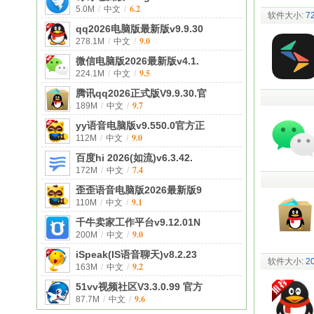
6.2
5.0M
/
中文
/
软件大小:
7
qq2026电脑版最新版v9.9.30
9.0
278.1M
/
中文
/
微信电脑版2026最新版v4.1.
9.5
224.1M
/
中文
/
腾讯qq2026正式版V9.9.30.官
9.7
189M
/
中文
/
yy语音电脑版v9.550.0官方正
9.0
112M
/
中文
/
百度hi 2026(如流)v6.3.42.
7.4
172M
/
中文
/
歪歪语音电脑版2026最新版9
9.1
110M
/
中文
/
千牛卖家工作平台v9.12.01N
9.0
200M
/
中文
/
iSpeak(IS语音聊天)v8.2.23
软件大小:
2
9.2
163M
/
中文
/
51vv视频社区V3.3.0.99 官方
9.6
87.7M
/
中文
/