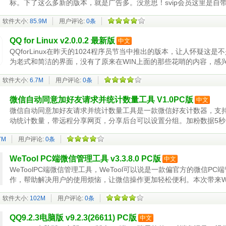
标。下了这么多新的版本，就是广告多。没意思！svip会员这里是自
不
软件大小:
85.9M
用户评论:
0条
QQ for Linux v2.0.0.2 最新版
中文
QQforLinux在昨天的1024程序员节当中推出的版本，让人怀疑
为老式和简洁的界面，没有了原来在WIN上面的那些花哨的内容，感兴趣的话就
软件大小:
6.7M
用户评论:
0条
微信自动同意加好友请求并统计数量工具 V1.0PC版
中文
微信自动同意加好友请求并统计数量工具是一款微信好友计数器，支持
动统计数量，带远程分享网页，分享后台可以设置分组。加粉数据5秒
7M
用户评论:
0条
WeTool PC端微信管理工具 v3.3.8.0 PC版
中文
WeToolPC端微信管理工具，WeTool可以说是一款偏官方的微信P
作，帮助解决用户的使用烦恼，让微信操作更加轻松便利。本次带来We
装，
软件大小:
102M
用户评论:
0条
QQ9.2.3电脑版 v9.2.3(26611) PC版
中文