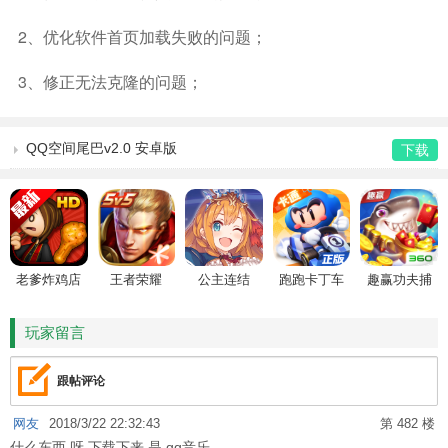
2、优化软件首页加载失败的问题；
3、修正无法克隆的问题；
QQ空间尾巴v2.0 安卓版
下载
老爹炸鸡店
王者荣耀
公主连结
跑跑卡丁车
趣赢功夫捕
HD
鱼
玩家留言
跟帖评论
网友
2018/3/22 22:32:43
第 482 楼
什么东西 呀 下载下来 是 qq音乐