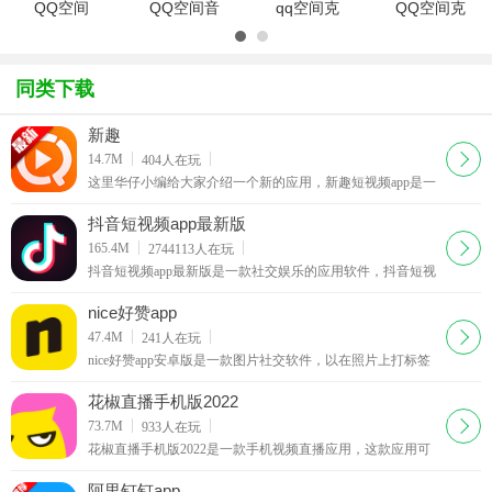
官方最新版
QQ空间
QQ空间音
qq空间克
QQ空间克
搜客
(iPhone)8.8.2
乐克隆器
隆器2017
隆器1.2 免
官方版
20163.21
官方版
费简体中文
官方最新版
5.3.0.1020
绿色版
同类下载
正式版
新趣
下载
14.7M
404
人在玩
这里华仔小编给大家介绍一个新的应用，新趣短视频app是一
款全新的短视频社交软件，自带强大的滤镜效果，可以实时
美颜拍视频，支持一键式加背景音乐，还能像发朋友圈一样
抖音短视频app最新版
获得别人的神评论、点赞等
下载
165.4M
2744113
人在玩
抖音短视频app最新版是一款社交娱乐的应用软件，抖音短视
频是个为音乐爱好者打造的，跟着自己喜欢的音乐哼唱拍摄
而制成短片段。
nice好赞app
下载
47.4M
241
人在玩
nice好赞app安卓版是一款图片社交软件，以在照片上打标签
为核心功能，致力于打造一个属于年轻人的自由分享社区。
在nice，你可以尽情记录和分享你的生活，结识跟你有共同
花椒直播手机版2022
兴趣爱好和生活方式的朋友。
下载
73.7M
933
人在玩
花椒直播手机版2022是一款手机视频直播应用，这款应用可
以让你随时随地用手机直播你当前看到的画面分享给网友。
自从Periscope火起来后国内的手机直播应用就如雨后春笋般
阿里钉钉app