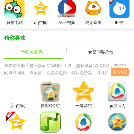
牌挚友含金量要多少
怎么回事 QQ空间此
2022微信版
版
版
版
QQ空间此刻是金金
刻是金含金量是什么
本
牌挚友标准说明
意思
有信电话
qq空间
第一视频
虎牙直播
旺信
app
app
app
猜你喜欢
奇临访客助手
qq空间客户端
奇临访客助手是一款qq空间辅助工具，拥有诸多实用功能，支持空
进入专区
间刷访问量、刷留言、刷说说点赞、名片点赞等，可以帮助用户快速
提升空间人气。奇临访客助手界面清爽，体积小巧，功能丰富，完全
免费，喜欢的朋友欢迎来西西下载使用吧！
【qq空间
搜客QQ空
一键清空
qq空间万
音乐克隆
间克隆器
qq空间分
能查看器
器】QQ空
2015v8.20
享1.0绿色
2012绿色
间音乐克隆
免费版
版
版
2015v1.08