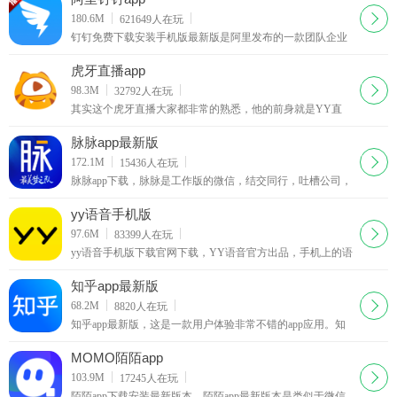
纷纷冒出头。
下载
180.6M
621649
人在玩
钉钉免费下载安装手机版最新版是阿里发布的一款团队企业
通讯软件，钉钉有三种登录方式，分别是扫码登录、账号密
码登录和验证码登录，阿里钉钉app新一代的团队沟通方式，
虎牙直播app
引领高效沟通新潮流。
下载
98.3M
32792
人在玩
其实这个虎牙直播大家都非常的熟悉，他的前身就是YY直
播，最近，11月11日YY游戏直播平台正式改名为虎牙直播
了，想必许多玩家们都还在纳闷怎么进YY看直播。
脉脉app最新版
下载
172.1M
15436
人在玩
脉脉app下载，脉脉是工作版的微信，结交同行，吐槽公司，
讨论工作，找人跳槽，工作上的事就用脉脉特色功能：挖掘
人脉一键挖掘你看不到的职场人脉---交朋友更方便脉脉通过
yy语音手机版
将你的微博数据。
下载
97.6M
83399
人在玩
yy语音手机版下载官网下载，YY语音官方出品，手机上的语
音对讲工具。手机YY是最好玩的移动语音社区，可以随时随
地在手机上，免费收听到真人K歌、MC吼麦、体育赛事直
知乎app最新版
播。
下载
68.2M
8820
人在玩
知乎app最新版，这是一款用户体验非常不错的app应用。知
乎是一家社会化问答网站，一个人大脑中从未分享过的知
识、经验、见解和判断力，总是另一群人非常想知道的东
MOMO陌陌app
西。
下载
103.9M
17245
人在玩
陌陌app下载安装最新版本，陌陌app最新版本是类似于微信