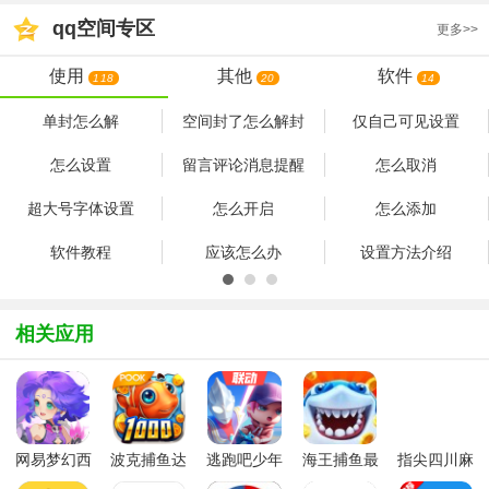
qq空间
专区
更多>>
使用
其他
软件
118
20
14
单封怎么解
空间封了怎么解封
仅自己可见设置
怎么设置
留言评论消息提醒
怎么取消
超大号字体设置
怎么开启
怎么添加
软件教程
应该怎么办
设置方法介绍
道歉
QQ空间照片删除怎
QQ空间里约奥运会
么找回 QQ空间照片
我最适合哪个队怎么
相关应用
QQ空间抢占时尚圈
QQ空间查看我的兵
QQ空间直播怎么添
删除找回操作流程
玩 里约奥运会我最
怎么玩 QQ空间抢占
种 QQ空间怎么查看
加背景音乐 QQ空间
适合哪个队玩法教程
打赏功能在哪
QQ空间打赏功能是
QQ空间怎么发视频
时尚圈玩法规则详解
我的兵种
直播背景音乐添加操
什么 QQ空间打赏功
说说 QQ空间发视频
作流程介绍
查看我的关键词怎
你的下半年关键词
登空间领福利
能详细介绍
说说操作流程介绍
网易梦幻西
波克捕鱼达
逃跑吧少年
海王捕鱼最
指尖四川麻
QQ空间此刻是金金
QQ空间此刻是金是
游手游
人千炮版
九游版最新
新版官方正
将app最新