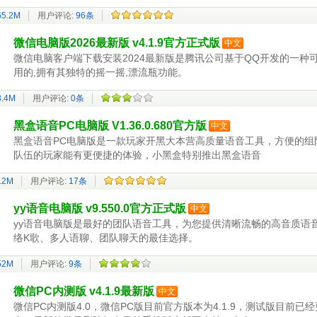
65.2M
用户评论:
96条
微信电脑版2026最新版 v4.1.9官方正式版
中文
微信电脑客户端下载安装2024最新版是腾讯公司基于QQ开发的一种
用的,拥有其独特的摇一摇,漂流瓶功能。
8.4M
用户评论:
0条
黑盒语音PC电脑版 V1.36.0.680官方版
中文
黑盒语音PC电脑版是一款玩家开黑大本营高质量语音工具，方便的组
队伍的玩家能有更便捷的体验，小黑盒特别推出黑盒语音
12M
用户评论:
17条
yy语音电脑版 v9.550.0官方正式版
中文
yy语音电脑版是最好的团队语音工具，为您提供清晰流畅的高音质语
络K歌、多人语聊、团队聊天的最佳选择。
52M
用户评论:
9条
微信PC内测版 v4.1.9最新版
中文
微信PC内测版4.0，微信PC版目前官方版本为4.1.9，测试版目前已经