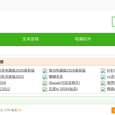
安卓游戏
电脑软件
荐
音电脑版2026最新版
微信电脑版2026最新版
钉钉
旺买家版2022
嘟嘟语音
yy
018
iSpeak(IS语音聊天)
都秀
虹2012
百度hi 2026(如流)
网易
次:
1
/76 每页:
18