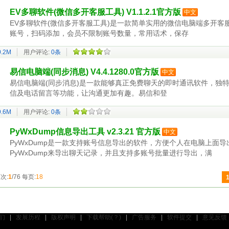
EV多聊软件(微信多开客服工具) V1.1.2.1官方版
中文
EV多聊软件(微信多开客服工具)是一款简单实用的微信电脑端多开客
账号，扫码添加，会员不限制账号数量，常用话术，保存
0.2M
用户评论:
0条
易信电脑端(同步消息) V4.4.1280.0官方版
中文
易信电脑端(同步消息)是一款能够真正免费聊天的即时通讯软件，独
信及电话留言等功能，让沟通更加有趣。易信和登
9.6M
用户评论:
0条
PyWxDump信息导出工具 v2.3.21 官方版
中文
PyWxDump是一款支持账号信息导出的软件，方便个人在电脑上面
PyWxDump来导出聊天记录，并且支持多账号批量进行导出，满
次:
1
/76 每页:
18
们
|
发展历程
|
版权声明
|
下载帮助(？)
|
广告服务
|
软件提交
|
意见反馈