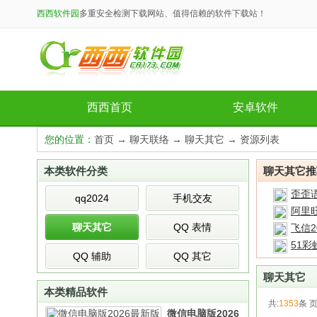
西西软件园
多重安全检测下载网站、值得信赖的软件下载站！
西西首页
安卓软件
您的位置：
首页
→
聊天联络
→
聊天其它
→ 资源列表
本类软件分类
聊天其它推
歪歪语
qq2024
手机交友
阿里旺
聊天其它
QQ 表情
飞信2
51彩
QQ 辅助
QQ 其它
聊天其它
本类精品软件
共:
1353
条 页
微信电脑版2026