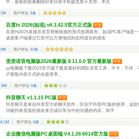
中，最新的批量删除好友目前手机版也暂不支持。本次
72M
用户评论:
3条
百度hi 2026(如流) v6.3.42.5官方正式版
中文
百度Hi2025直接在首页替换链接的形式低调发布。如流PC客户端
桌面客户端通过它您可以方便地找到志同道合的朋友
10M
用户评论:
33条
歪歪语音电脑版2026最新版 9.11.0.0 官方最新版
中文
yy电脑版下载2023官方版下载是最好的团队语音工具，不卡，不掉
户获取内容方式的全面变革。
7.8M
用户评论:
0条
抖音聊天 v1.1.15 PC版
中文
抖音聊天是来自抖音官方的聊天软件，区别于抖音PC版的使用，这款
功能列表里面的朋友来完成日常当中的沟通的内容，和手
66.1M
用户评论:
0条
企业微信电脑版PC桌面端 V4.1.26.6014官方版
中文