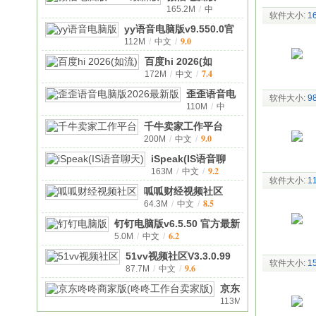
165.2M
/
中
最新版v4.1.
软件大小:
1
9.5
文
/
yy语音电脑版v9.550.0官
9.0
112M
/
中文
/
方正
百度hi 2026(如
7.4
172M
/
中文
/
流)v6.3.42.
歪歪语音电
软件大小:
9
110M
/
中
脑版2026最
9.1
文
/
新版9
千牛卖家工作平台
9.0
200M
/
中文
/
v9.12.01N
iSpeak(IS语音聊
9.2
163M
/
中文
/
天)v8.2.23
软件大小:
1
呱呱财经视频社区
8.5
64.3M
/
中文
/
v8.1.9095
钉钉电脑版v6.5.50 官方最新
6.2
5.0M
/
中文
/
51vv视频社区V3.3.0.99
软件大小:
1
9.6
87.7M
/
中文
/
官方
京东
113M
/
咚咚
中