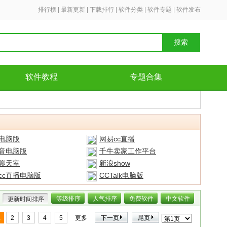
排行榜
|
最新更新
|
下载排行
|
软件分类
|
软件专题
|
软件发布
搜索
软件教程
专题合集
电脑版
网易cc直播
语音电脑版
千牛卖家工作平台
聊天室
新浪show
cc直播电脑版
CCTalk电脑版
等级排序
人气排序
免费软件
中文软件
更新时间排序
1
2
3
4
5
更多
下一页
尾页