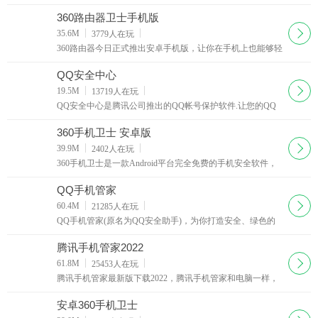
猎豹又单独弄了个安全大师，不知道这货跟金山手机毒霸之
间的定位要怎么区分呢，界面一如既往的猎豹风格
360路由器卫士手机版
下载
35.6M
3779
人在玩
360路由器今日正式推出安卓手机版，让你在手机上也能够轻
松管理家里的路由器，是不是想想都很爽呢，360路由器助手
手机版让你的路由器随时随地重启关闭！
QQ安全中心
下载
19.5M
13719
人在玩
QQ安全中心是腾讯公司推出的QQ帐号保护软件.让您的QQ
帐号,Q币和游戏装备等享受银行级别的安全保护,还能随时掌
握QQ帐号信息.当您消费Q币时...我们为您提供24小时全方位
360手机卫士 安卓版
的保护，让您省心省力地应对不安全的网络环境
下载
39.9M
2402
人在玩
360手机卫士是一款Android平台完全免费的手机安全软件，
集防垃圾短信，防骚扰电话，防隐私泄漏，对手机进行安全
扫描，联网云查杀恶意软件，联网行为实时监控，长途电话
QQ手机管家
IP自动拨号，系统清理手机加速
下载
60.4M
21285
人在玩
QQ手机管家(原名为QQ安全助手)，为你打造安全、绿色的
手机生活。 1、新增下载管理，软件下载一目了然；
2、新增IP拨号功能，帮您有效的节省话费； 3、归属
腾讯手机管家2022
地、常用号码查询，方便好用； 4、实现wap短信拦截，
下载
61.8M
25453
人在玩
更强大地防骚扰； 5、
腾讯手机管家最新版下载2022，腾讯手机管家和电脑一样，
智能手机软件越装越多，每经过一段时间的使用，大量的缓
存和进程就会影响手机的运行速度。
安卓360手机卫士