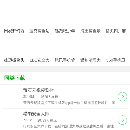
网易梦幻西
波克捕鱼达
逃跑吧少年
海王捕鱼最
指尖四川麻
游手游
人千炮版
九游版最新
新版官方正
将app最新
2022微信版
版
版
版
本
雄迈摄像头
LBE安全大
腾讯手机管
猎豹清理大
360手机卫
XMEye监控
师
家2022
师国际版
士
眼app
同类下载
萤石云视频监控
下载
234.0M
10576
人在玩
萤石云视频监控下载手机版app是一款手机视频监控软件。萤
石云视频监控配合海康威视旗下的安全摄像产品，能够让用
户在手机上实时查看公寓、工厂等地的实时视频。
猎豹安全大师
下载
22.8M
20729
人在玩
猎豹安全大师下载，在猎豹清理大师越做越臃肿之后，索性