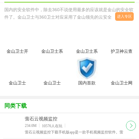
国内的安全软件中，除去360不说使用最多的应该就是金山的安全软
进入专区
件了。金山卫士与360卫士对应采用了金山领先的云安全技术，不仅
能查杀上亿已知木马，还能5分钟内发现新木马；漏洞检测针对
windows7优化，速度比同类软件快10倍；更有实时保护、插件清
理、修复IE等功能，全面保护您的系统安全。并且金山卫士还有重装
系统的功能，打开金山卫士主界面，点击“重装系统”（重装高手）一
金山卫士开
金山卫士系
金山卫士系
护卫神云查
步步进行重装即可！这里给大家提
机加速独立
统漏洞修复
统加速3.0
杀系统(服
版
工具独立版
单文件绿色
务器ASP木
提取版
版
马查
询)v5.4 绿
色免费版
金山卫士
金山卫士
国内首款
金山卫士网
ARP防火墙
V3.1.4.1673
金山卫士开
速测试独立
2.1.0.6 官
绿色版
源代码
版
方版
4.5.1.2975
同类下载
萤石云视频监控
下载
234.0M
10576
人在玩
萤石云视频监控下载手机版app是一款手机视频监控软件。萤
石云视频监控配合海康威视旗下的安全摄像产品，能够让用