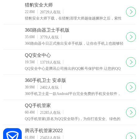
户在手机上实时查看公寓、工厂等地的实时视频。
猎豹安全大师
下载
22.8M
20729
人在玩
猎豹安全大师下载，在猎豹清理大师越做越臃肿之后，索性
猎豹又单独弄了个安全大师，不知道这货跟金山手机毒霸之
间的定位要怎么区分呢，界面一如既往的猎豹风格
360路由器卫士手机版
下载
35.6M
3779
人在玩
360路由器今日正式推出安卓手机版，让你在手机上也能够轻
松管理家里的路由器，是不是想想都很爽呢，360路由器助手
手机版让你的路由器随时随地重启关闭！
QQ安全中心
下载
19.5M
13719
人在玩
QQ安全中心是腾讯公司推出的QQ帐号保护软件.让您的QQ
帐号,Q币和游戏装备等享受银行级别的安全保护,还能随时掌
握QQ帐号信息.当您消费Q币时...我们为您提供24小时全方位
360手机卫士 安卓版
的保护，让您省心省力地应对不安全的网络环境
下载
39.9M
2402
人在玩
360手机卫士是一款Android平台完全免费的手机安全软件，
集防垃圾短信，防骚扰电话，防隐私泄漏，对手机进行安全
扫描，联网云查杀恶意软件，联网行为实时监控，长途电话
QQ手机管家
IP自动拨号，系统清理手机加速
下载
60.4M
21285
人在玩
QQ手机管家(原名为QQ安全助手)，为你打造安全、绿色的
手机生活。 1、新增下载管理，软件下载一目了然；
2、新增IP拨号功能，帮您有效的节省话费； 3、归属
腾讯手机管家2022
地、常用号码查询，方便好用； 4、实现wap短信拦截，
下载
61.8M
25453
人在玩