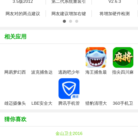
3.5版2012
第二代系统重装引
V2.6.3
网友对的两点建议
网友建议增加右键
将增加硬件检测
相关应用
网易梦幻西
波克捕鱼达
逃跑吧少年
海王捕鱼最
指尖四川麻
游手游
人千炮版
九游版最新
新版官方正
将app最新
2022微信版
版
版
版
本
雄迈摄像头
LBE安全大
腾讯手机管
猎豹清理大
360手机卫
XMEye监控
师
家2022
师国际版
士
眼app
猜你喜欢
金山卫士2016