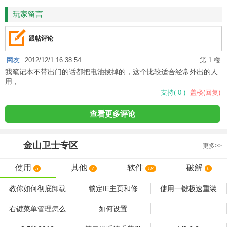
玩家留言
跟帖评论
网友
2012/12/1 16:38:54
第 1 楼
我笔记本不带出门的话都把电池拔掉的，这个比较适合经常外出的人
用，
支持
(
0
)
盖楼(回复)
查看更多评论
金山卫士
专区
更多>>
使用
其他
软件
破解
5
7
18
6
教你如何彻底卸载
锁定IE主页和修
使用一键极速重装
右键菜单管理怎么
如何设置