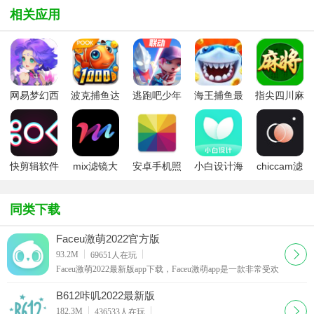
相关应用
网易梦幻西
波克捕鱼达
逃跑吧少年
海王捕鱼最
指尖四川麻
游手游
人千炮版
九游版最新
新版官方正
将app最新
2022微信版
版
版
版
本
快剪辑软件
mix滤镜大
安卓手机照
小白设计海
chiccam滤
免费版
师
片优化
报传单邀请
镜相机
(Fotor)
函app
同类下载
Faceu激萌2022官方版
下载
93.2M
69651
人在玩
Faceu激萌2022最新版app下载，Faceu激萌app是一款非常受欢
迎的手机拍照应用软件，Faceu激萌2022官方版为用户提供了
各种贴纸鬼脸，轻松变脸。
B612咔叽2022最新版
下载
182.3M
436533
人在玩