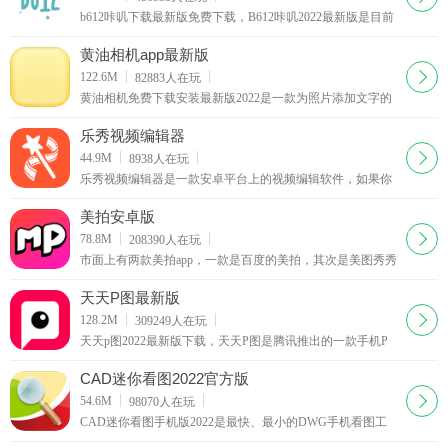
b612咔叽下载最新版免费下载，B612咔叽2022最新版是目前
非常受欢迎的一款手机自拍应用软件，B612咔叽软件为用户
提供了超强大的美颜特效，还有海量的滤镜
黄油相机app最新版
下载
122.6M
82883
人在玩
黄油相机免费下载安装最新版2022是一款为照片添加文字的
轻量化拍照应用，它可以为照片提供特色字体、图形等设计
元素和模板。还有海量潮流滤镜贴纸壁纸可供选择，做海
乐秀视频编辑器
报，拍萌照，全都不在话下。
下载
44.9M
8938
人在玩
乐秀视频编辑器是一款安卓平台上的视频编辑软件，如果你
用手机拍摄了短片或图片，就可以直接用它进行处理。
美拍安卓版
下载
78.8M
208390
人在玩
市面上有两款美拍app，一款是百度的美拍，其次是美图秀秀
的美拍。现在美图美拍安卓版正式上线了，广大的安卓党也
可以使用这款美拍最新版app拍摄自己的段视频咯。
天天P图最新版
下载
128.2M
309249
人在玩
天天p图2022最新版下载，天天P图是腾讯推出的一款手机P
图软件，喜欢自拍的人是越来越多，不过并不是人人都很上
镜，而天天P图软件就给了我们很好的秀秀自己的机会
CAD迷你看图2022官方版
下载
54.6M
98070
人在玩
CAD迷你看图手机版2022是最快、最小的DWG手机看图工
具，CAD迷你看图浏览各版本的DWG二维三维图纸。CAD