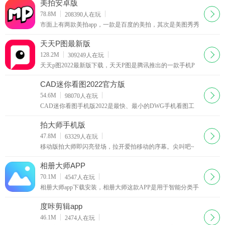
美拍安卓版
下载
78.8M
208390
人在玩
市面上有两款美拍app，一款是百度的美拍，其次是美图秀秀
的美拍。现在美图美拍安卓版正式上线了，广大的安卓党也
可以使用这款美拍最新版app拍摄自己的段视频咯。
天天P图最新版
下载
128.2M
309249
人在玩
天天p图2022最新版下载，天天P图是腾讯推出的一款手机P
图软件，喜欢自拍的人是越来越多，不过并不是人人都很上
镜，而天天P图软件就给了我们很好的秀秀自己的机会
CAD迷你看图2022官方版
下载
54.6M
98070
人在玩
CAD迷你看图手机版2022是最快、最小的DWG手机看图工
具，CAD迷你看图浏览各版本的DWG二维三维图纸。CAD
迷你看图是最快、最小的DWG看图工具。
拍大师手机版
下载
47.8M
63329
人在玩
移动版拍大师即闪亮登场，拉开爱拍移动的序幕。尖叫吧~
童鞋们~~~秉承易用+强大的宗旨，移动版拍大师将再一次让
视频创作变得简单，随时随地创作大时代已经到来，准备好
相册大师APP
你的手机吧。
下载
70.1M
4547
人在玩
相册大师app下载安装，相册大师这款APP是用于智能分类手
机软件，照片快速查找、这款相册大师软件专注于用户相册
管理，为用户带来相册的极速体验，欢迎免费下载，以及更
度咔剪辑app
方便的感受
下载
46.1M
2474
人在玩