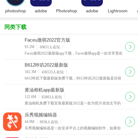
photoshop
adobe
Photoshop
adobe
Lightroom
2026精简
animate
CS 8.01
animate
手机修图软
Ch
版
2025最新
2025特别
件免费版
A
同类下载
特别版
版
app
2
Faceu激萌2022官方版
下载
93.2M
69651
人在玩
Faceu激萌2022最新版app下载，Faceu激萌app是一款非常受欢
迎的手机拍照应用软件，Faceu激萌2022官方版为用户提供了
各种贴纸鬼脸，轻松变脸。
B612咔叽2022最新版
下载
182.3M
436533
人在玩
b612咔叽下载最新版免费下载，B612咔叽2022最新版是目前
非常受欢迎的一款手机自拍应用软件，B612咔叽软件为用户
提供了超强大的美颜特效，还有海量的滤镜
黄油相机app最新版
下载
122.6M
82883
人在玩
黄油相机免费下载安装最新版2022是一款为照片添加文字的
轻量化拍照应用，它可以为照片提供特色字体、图形等设计
元素和模板。还有海量潮流滤镜贴纸壁纸可供选择，做海
乐秀视频编辑器
报，拍萌照，全都不在话下。
下载
44.9M
8938
人在玩
乐秀视频编辑器是一款安卓平台上的视频编辑软件，如果你
用手机拍摄了短片或图片，就可以直接用它进行处理。