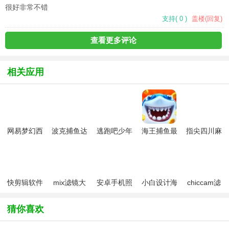
很好非常不错
支持
(
0
)
盖楼(回复)
查看更多评论
相关应用
网易梦幻西
波克捕鱼达
逃跑吧少年
海王捕鱼最
指尖四川麻
游手游
人千炮版
九游版最新
新版官方正
将app最新
2022微信版
版
版
版
本
快剪辑软件
mix滤镜大
安卓手机照
小白设计海
chiccam滤
免费版
师
片优化
报传单邀请
镜相机
(Fotor)
函app
猜你喜欢