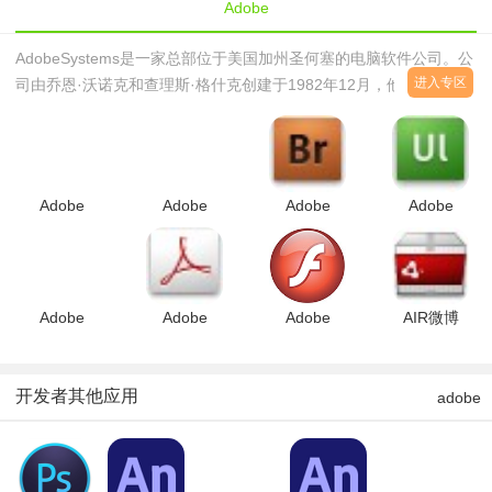
Adobe
AdobeSystems是一家总部位于美国加州圣何塞的电脑软件公司。公
进入专区
司由乔恩·沃诺克和查理斯·格什克创建于1982年12月，他们先前都
曾任职于施乐公司的帕洛阿尔托研究中心，离开后组建了Adobe系统
公司，使得PostScript页描述语言得到商业化应用。Adobe这个名字
没有传奇的来历，它仅仅是来源于其创始人JohnWarnock的
AdobeCreek河流老家背后那条流淌的小河之名——Ado
Adobe
Adobe
Adobe
Adobe
Acrobat 9
AuditionV3.0
Bridge
Ultra
ProV9.3.4
简体中文版
CS4(媒体
CS3(视频
中文精简版
管理器)绿
抠像软
色中文特别
件)V3.0.1055.
版
汉化绿色特
Adobe
Adobe
Adobe
AIR微博
Extension
Acrobat
Flash
2.4.1官方
Manager(插
Reader9.3
Player for
安装版
件管理
简体中文版
Mac OS
开发者其他应用
adobe
器)v1.8中
X29.0.0.14
文版