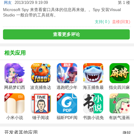
网友
2013/10/29 9:19:09
第 1 楼
Microsoft Spy 来查看窗口具体的信息再来做。。Spy 安装Visual
Studio 一般自带的工具就有。
支持
(
0
)
盖楼(回复)
查看更多评论
相关应用
网易梦幻西
波克捕鱼达
逃跑吧少年
海王捕鱼最
指尖四川麻
游手游
人千炮版
九游版最新
新版官方正
将app最新
2022微信版
版
版
版
本
小米小说
锤子阅读
福昕PDF阅
书旗小说免
有妖气漫画
app(暂未上
读器
费版本
app
线)
开发者其他应用
微软