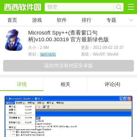
首页
游戏
软件
排行
专题
Microsoft Spy++(查看窗口句
柄)
v10.00.30319 官方最新绿色版
大小：
2.9M
更新：2011-08-02 10:37
类别：
编程辅助
系统：WinXP, WinAll
该软件没有对应安卓版
详情
相关
评论(4)