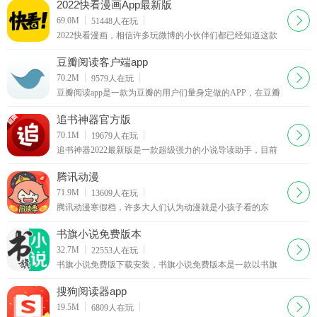
喜欢小说的小伙伴不要错过，赶快下载奇热小说网手机版客
2022快看漫画App最新版
户端体验吧
下载
69.0M
51448
人在玩
2022快看漫画，相信许多玩微博的小伙伴们都已经知道这款
APP了。吵架归吵架，至于这款快看漫画App到底做得怎么
样，只有试过才知道！
豆瓣阅读客户端app
下载
70.2M
9579
人在玩
豆瓣阅读app是一款为豆瓣的用户们量身定做的APP，在豆瓣
阅读这里你可以看到更加符合豆瓣用户喜好的各类文字作
品，而且目前书籍依然在持续增长中。
追书神器官方版
下载
70.1M
19679
人在玩
追书神器2022最新版是一款超级强力的小说导读助手，目前
几大热门的小说连载网站均有关联，你可以通过它方便地寻
找自己喜欢的书籍。
腾讯动漫
下载
71.9M
13609
人在玩
腾讯动漫寒假档，许多大人们认为动漫就是小孩子看的东
西，但是大概从80后开始，动漫就成为了许多人生活中的一
部分，如果你喜欢看动漫，可以来腾讯动漫吧，这里有最新
书旗小说免费版本
动漫更新视频
下载
32.7M
22553
人在玩
书旗小说免费版下载安装，书旗小说免费版本是一款以书旗
网海量小说为基础的在线/离线阅读器，集合在线阅读、本地
阅读、书包下载、自动书签、智能搜索、阅读设置等多项人
搜狗阅读器app
性化功能。
下载
19.5M
6809
人在玩