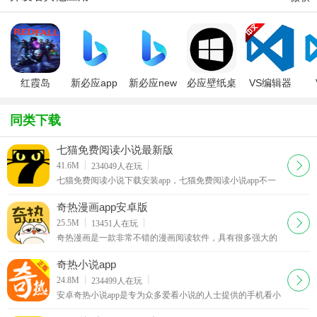
红霞岛
新必应app
新必应new
必应壁纸桌
VS编辑器
RedFall【Steam
最新版
bing安卓最
面客户端
Visual
正版分流】
(new bing)
新版
Studio
Co
同类下载
Code
七猫免费阅读小说最新版
下载
41.6M
234049
人在玩
七猫免费阅读小说下载安装app，七猫免费阅读小说app不一
样的小说阅读神器，这里有着海量丰富小说应用资源，你想
看的小说通过强大搜索引擎一键搜索即可，主要的是阅读小
奇热漫画app安卓版
说还能够获取红包现金奖励哦。
下载
25.5M
13451
人在玩
奇热漫画是一款非常不错的漫画阅读软件，具有很多强大的
阅读功能，奇热漫画app实时为你更新全网最新最热的动漫资
源。平台拥有海量精彩漫画，官方正版漫画
奇热小说app
下载
24.8M
234499
人在玩
安卓奇热小说app是专为众多爱看小说的人士提供的手机看小
说的软件，省流量极速免费看小说，海量热门小说任你看，