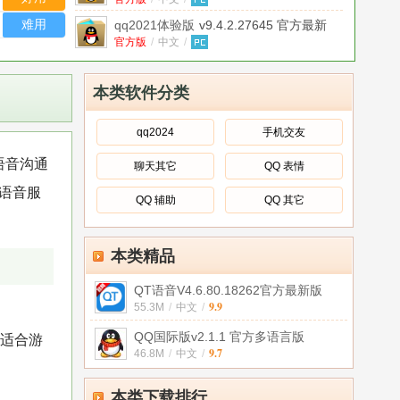
难用
qq2021体验版
v9.4.2.27645 官方最新
版
官方版
/
中文
/
希沃剪辑师官方版
1.7.0.775 最新版
中文
/
本类软件分类
YY语音QT语音音效器(特效音辅助
器)
绿色版
v8.0绿色免费版
/
中文
/
qq2024
手机交友
qt助手5.0免费版
v5.0.7.260 官方最新版
语音沟通
聊天其它
QQ 表情
官方版
/
中文
/
语音服
QT助手5.0最新版
v5.0.10.260 官方最新
QQ 辅助
QQ 其它
版
官方版
/
中文
/
qt助手苹果手机版
v1.0.0 官方最新版
本类精品
官方版
/
中文
/
QT语音V4.6.80.18262官方最新版
9.9
55.3M
/
中文
/
QQ国际版v2.1.1 官方多语言版
别适合游
9.7
46.8M
/
中文
/
本类下载排行