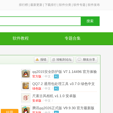
排行榜
|
最新更新
|
下载排行
|
软件分类
|
软件专题
|
软件发布
搜索
软件教程
专题合集
报错
转帖到论坛
聊友分享
qq2015安全防护版
V7.1.14496 官方体验
版
官方版
/
中文
/
QQ7.2 通用包处理工具
v3.7.0 绿色中文
版
绿色版
/
中文
/
尺素古风相机
v1.1.0 安卓版
安卓版
/
中文
/
腾讯qq2026正式版
V9.9.30.官方最新版
好用
官方版
/
中文
/