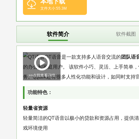
本地下载
文件大小:55.3M
软件简介
软件截图
QT语音是一款支持多人语音交流的
团队语
的办公和家庭用户。 该软件小巧、灵活、上手简单
>>点我查看详情
务。qqtalk还有很多人性化功能和设计，如同时
功能特色：
轻量省资源
轻量简洁的QT语音以极小的贷款和资源占用，提供清
戏环境使用