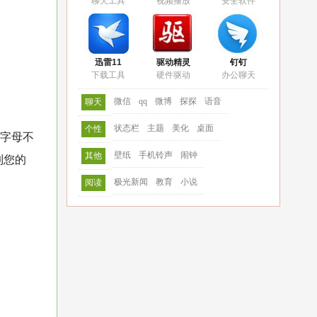
聊天工具
视频播放
安全软件
迅雷11
驱动精灵
钉钉
下载工具
硬件驱动
办公聊天
微信
qq
微博
探探
语音
聊天
状态栏
主题
美化
桌面
个性
首字母不
壁纸
手机铃声
闹钟
其他
到您的
极光新闻
教育
小说
阅读