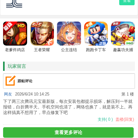
查看
老爹炸鸡店
王者荣耀
公主连结
跑跑卡丁车
趣赢功夫捕
HD
鱼
玩家留言
跟帖评论
网友
2026/6/24 10:14:25
第 1 楼
下了两三次腾讯元宝最新版，每次安装包都提示损坏，解压到一半就
报错，白折腾半天。手机空间也清了，网络也换了，就是装不上。再
这样搞真不想用了，早点修复下吧
支持
(
0
)
盖楼(回复)
查看更多评论