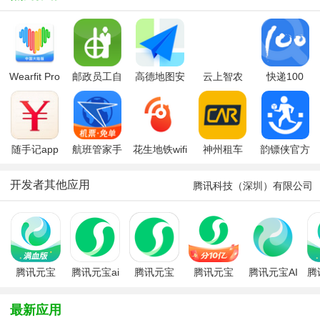
Wearfit Pro
邮政员工自
高德地图安
云上智农
快递100
智能手环
助app最新
卓版
app
app
版本
随手记app
航班管家手
花生地铁wifi
神州租车
韵镖侠官方
机版
app
app最新版
正版
本
开发者其他应用
腾讯科技（深圳）有限公司
腾讯元宝
腾讯元宝ai
腾讯元宝
腾讯元宝
腾讯元宝AI
腾
DS高效利
下载官方免
app
手机端
血
器下载
费版
2026安卓
最新应用
2026最新
免费版