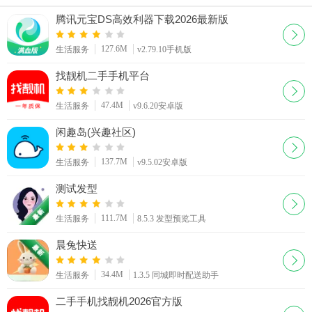
版
腾讯元宝DS高效利器下载2026最新版
127.6M
生活服务
v2.79.10手机版
找靓机二手手机平台
47.4M
生活服务
v9.6.20安卓版
闲趣岛(兴趣社区)
137.7M
生活服务
v9.5.02安卓版
测试发型
111.7M
生活服务
8.5.3 发型预览工具
晨兔快送
34.4M
生活服务
1.3.5 同城即时配送助手
二手手机找靓机2026官方版