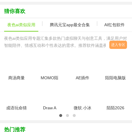
2026最新版
全
app
APP
民服务码上
行app
猜你喜欢
夜色ai类似应用
腾讯元宝app最全合集
AI红包软件
夜色ai类似应用专题汇集多款热门虚拟聊天与创意工具，满足用户对
进入专区
智能陪伴、情感互动和个性表达的需求。推荐软件涵盖夜色ai虚拟恋
人手机版、夜色AI安卓版免费安装包、夜色AI聊天神器官方正版等，
让你随时随地体验AI恋
商汤商量
MOMO陌
AE插件
陌陌电脑版
app下载安
陌
Starglowv1.0
v0.2.3 官
装最新版官
appv9.13
方最新版
方版v1.0.0
官方版
最新
成语玩命猜
Draw A
微软.小冰
陌陌2026
安卓版
Box(框你
下载
官方正版
4.0.0 最新
没商
app2026最
v9.16.2官
版
量)1.03 安
新版v1.0.1
方版
热门推荐
卓版
安卓版