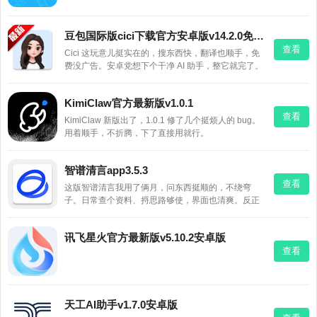
豆包国际版cici下载官方安卓版v14.2.0免费版
查看
Cici 这玩意儿挺实在的，搜东西快，翻译也顺手，免
费没广告。安卓党想下个干净 AI 助手，整它就完了。
KimiClaw官方最新版v1.0.1
查看
KimiClaw 新版出了，1.0.1 修了几个挺烦人的 bug。
用着顺手，不折腾，下了直接用就行。
智谱清言app3.5.3
查看
这版智谱清言我用了俩月，问东西挺顺的，不绕弯
子。日常查个资料、捋思路够使，界面也清爽。反正
免费，试试不亏。
讯飞星火官方最新版v5.10.2安卓版
查看
天工AI助手v1.7.0安卓版