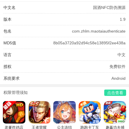
中文名
国酒NFC防伪溯源
版本
1.9
包名
com.zhlm.maotaiauthenticate
MD5值
8b05a3720a92d94c58e13895f2ee438a
语言
中文
授权
免费软件
系统要求
Android
权限管理须知
点击查看
老爹炸鸡店
王者荣耀
公主连结
跑跑卡丁车
趣赢功夫捕