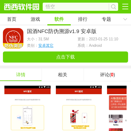
首页
游戏
软件
排行
专题
国酒NFC防伪溯源
v1.9 安卓版
大小：
31.5M
更新：2023-01-25 11:10
类别：
安卓其它
系统：Android
点击下载
详情
相关
评论(
0
)