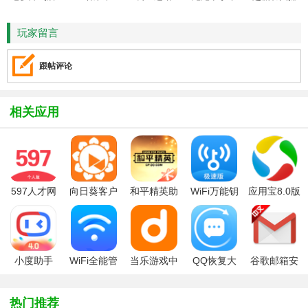
HD
鱼
玩家留言
跟帖评论
相关应用
597人才网
向日葵客户
和平精英助
WiFi万能钥
应用宝8.0版
（597直
端手机版
手(和平营
匙极速版
本2025官方
聘）app个
地)APP官方
免费版
人版
版
小度助手
WiFi全能管
当乐游戏中
QQ恢复大
谷歌邮箱安
2025最新版
家手机版
心
师
卓客户端
app
热门推荐