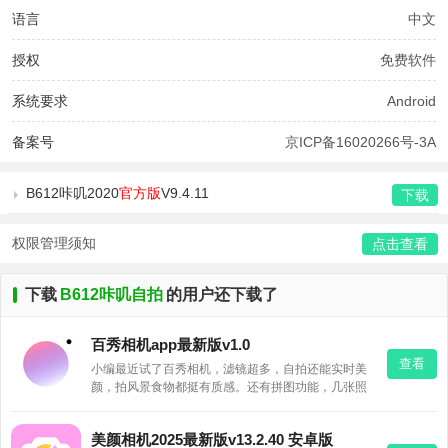
语言
中文
授权
免费软件
系统要求
Android
备案号
京ICP备16020266号-3A
B612咔叽2020
官方版
V9.4.11
下载
权限管理须知
点击查看
下载
B612咔叽自拍
的用户还下载了
百秀相机app最新版v1.0
查看
小编最近试了百秀相机，滤镜超多，自拍还能实时美
颜，拍风景食物都挺有质感。还有拼图功能，几张照
片一键合成，日常记录生活够用。想试试的下载链接
放下面啦～
美颜相机2025最新版v13.2.40 安卓版