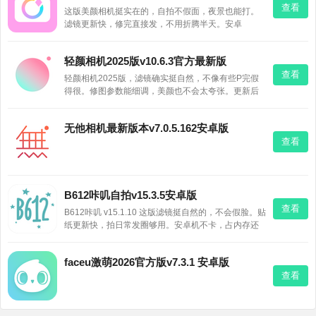
查看
这版美颜相机挺实在的，自拍不假面，夜景也能打。
滤镜更新快，修完直接发，不用折腾半天。安卓
13.2.00运行挺稳，不卡顿，日常够用。
轻颜相机2025版v10.6.3官方最新版
查看
轻颜相机2025版，滤镜确实挺自然，不像有些P完假
得很。修图参数能细调，美颜也不会太夸张。更新后
加载快了，日常拍个照发圈够用，想试试的可以下。
无他相机最新版本v7.0.5.162安卓版
查看
B612咔叽自拍v15.3.5安卓版
查看
B612咔叽 v15.1.10 这版滤镜挺自然的，不会假脸。贴
纸更新快，拍日常发圈够用。安卓机不卡，占内存还
小。爱自拍的话可以试试，反正免费。
faceu激萌2026官方版v7.3.1 安卓版
查看