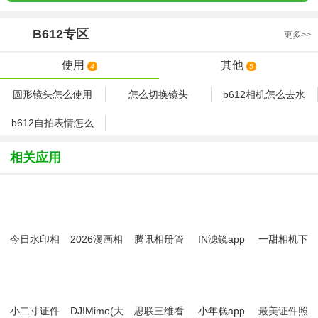
B612
专区
更多>>
使用
其他
4
5
圆形镜头怎么使用
怎么切换镜头
b612相机怎么去水
印 b612去水印教程
b612自拍表情怎么
弄 b612自拍表情使
用方法
相关应用
今日水印相
2026漫画相
腾讯相册管
IN滤镜app
一甜相机下
机app官方
机app
家app
载安装最新
版
版2026
小二寸证件
DJIMimo(大
思联三维看
小年糕app
最美证件照