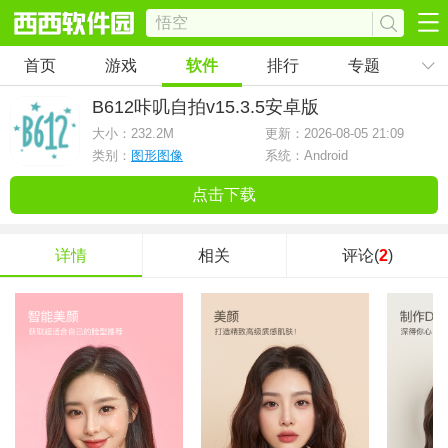
首页
游戏
软件
排行
专题
B612咔叽自拍
v15.3.5安卓版
大小：
232.2M
更新：2026-08-05 21:09
类别：
图形图像
系统：Android
点击下载
详情
相关
评论(
2
)