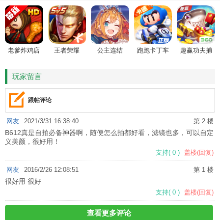
老爹炸鸡店
王者荣耀
公主连结
跑跑卡丁车
趣赢功夫捕
HD
鱼
玩家留言
跟帖评论
网友
2021/3/31 16:38:40
第 2 楼
B612真是自拍必备神器啊，随便怎么拍都好看，滤镜也多，可以自定
义美颜，很好用！
支持
(
0
)
盖楼(回复)
网友
2016/2/26 12:08:51
第 1 楼
很好用 很好
支持
(
0
)
盖楼(回复)
查看更多评论