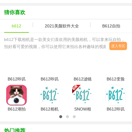
照制作
疆无人机相
图app最新
软件
机app)
版
猜你喜欢
b612
2021美颜软件大全
B612自拍
b612下载相机是一款美女们喜欢用的美颜相机，可以拿来玩自拍，
进入专区
拍好看可爱的视频，你可以使用它来拍出各种趣味的视频和直播,让
你的面相更加可爱有趣。西西软件园提供b612下载安装，b612下载
普通下载安卓版，苹果版等。
B612咔叽
B612咔叽
B612滤镜
B612变脸
app苹果最
app苹果版
相机v
相机7.9.3
新版v6.0
v8.8.2 官
8.10.12
版
方版
ipad最新版
B612潮拍
B612相机
SNOW相
B612咔叽
v5.3.3官方
苹果版
机
相机最新版
安卓版
v7.9.3 官
app(B612
v15.3.5 安
方最新版
咔
卓版
热门推荐