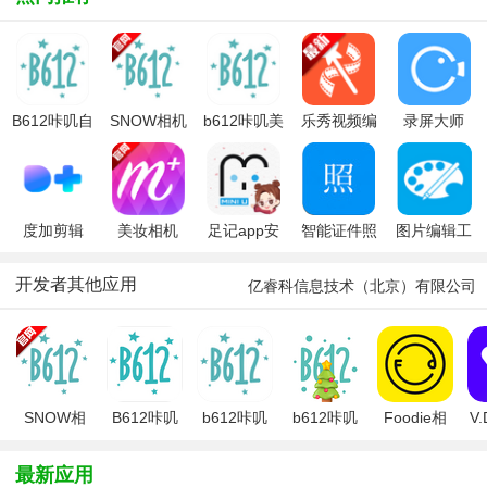
叽)V15.3.5
安卓最新版
B612咔叽自
SNOW相机
b612咔叽美
乐秀视频编
录屏大师
拍
app(B612咔
颜相机最新
辑器官方正
app
叽)
版本2026官
版
方版
度加剪辑
美妆相机
足记app安
智能证件照
图片编辑工
app (原度咔
卓版
具app
剪辑)
开发者其他应用
亿睿科信息技术（北京）有限公司
SNOW相
B612咔叽
b612咔叽
b612咔叽
Foodie相
V
机
相机最新版
美颜相机最
美颜相机
机软件
app(B612
新版本
2026
最新应用
咔叽)
2026官方