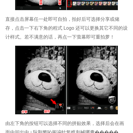
直接点击屏幕任一处即可自拍，拍好后可选择分享或储
存，点击一下右下角的程式 Logo 还可以更换其它不同的设
计样式。若不满意的话，再点一下萤幕即可重拍萝！
由左下角的按钮可以选择不同的拼贴效果，选择后会在画
面中间出中⊥际荆嫠吣阆谝牡氖瞧刺械哪囊�����