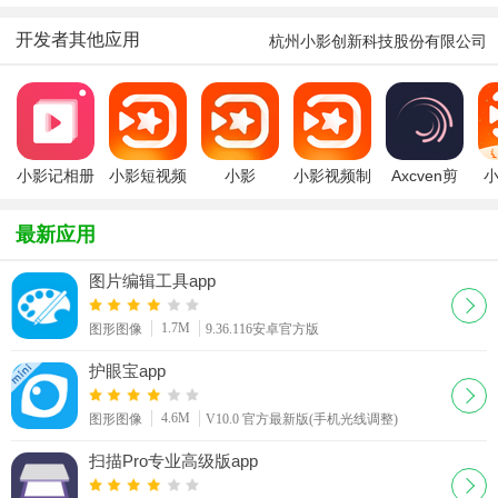
免费版
像图片
360(Camera360)
镜相机
app
(2020头像
开发者其他应用
杭州小影创新科技股份有限公司
生成)
小影记相册
小影短视频
小影
小影视频制
Axcven剪
小
MV制作
剪辑制作软
VivaVideo
作(小影-短
辑软件下载
频
件
国际版下载
视频剪
安卓免费版
最新应用
2025最新
辑)app
(AM剪辑末
版
梢改)
图片编辑工具app
1.7M
图形图像
9.36.116安卓官方版
护眼宝app
4.6M
图形图像
V10.0 官方最新版(手机光线调整)
扫描Pro专业高级版app