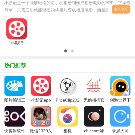
小影记是一个能够轻松的将手机相册制作成相册电影的APP，它操作
进入专区
简单，只需三步就能轻松的将相片变成相册电影，而且还提供多种电
影主题让你选择，让你玩转你的手机相册。
小影记
appV3.19.0
官方安卓版
热门推荐
图片编辑工
小影记app
FlipaClip2026
无他相机官
创游世界下
具app
最新版
方app
载2026最新
版
快剪辑软件
微信2020头
相机
chiccam滤
录屏大师