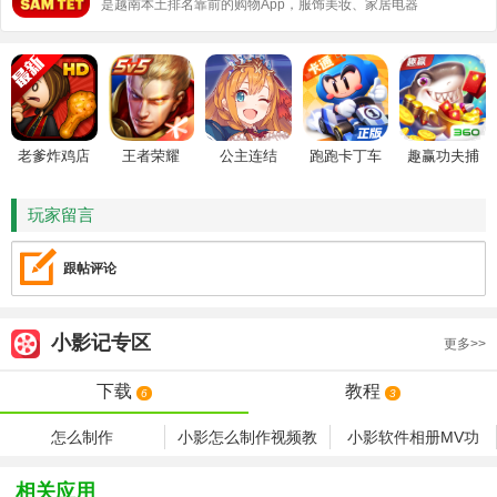
是越南本土排名靠前的购物App，服饰美妆、家居电器
应有尽有。随时随地手机下单，千万家店铺比价，价
格亲民，支持中文界面，海淘党必备！赶紧下载，开
启你的越南购物之旅～
老爹炸鸡店
王者荣耀
公主连结
跑跑卡丁车
趣赢功夫捕
HD
鱼
玩家留言
跟帖评论
小影记
专区
更多>>
下载
教程
6
3
怎么制作
小影怎么制作视频教
小影软件相册MV功
程 小影制作视频详
能使用教程
细方法教程
相关应用