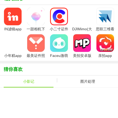
IN滤镜app
一甜相机下
小二寸证件
DJIMimo(大
思联三维看
载安装最新
照制作
疆无人机相
图app最新
版2026
机app)
版
小年糕app
最美证件照
Faceu激萌
美拍安卓版
亲拍app
软件
app最新版
本
猜你喜欢
小影记
图片处理