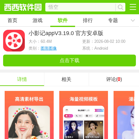
首页
游戏
软件
排行
专题
小影记app
V3.19.0 官方安卓版
大小：
60.4M
更新：2026-08-02 10:00
类别：
图形图像
系统：Android
点击下载
详情
相关
评论(
0
)