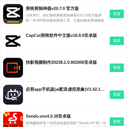
剪映剪辑神器v20.7.0 官方版
查看
小伙伴们，你们要的剪映剪辑神器v20.2.0官方版来
啦！作为抖音自家的剪辑工具，它真的超实用滤镜高
级又耐看，一键美颜省去繁琐修图，日常拍vlog或记
录生活，秒变大片质感。最惊喜的是内置抖音独家曲
CapCut剪映软件中文版v18.8.0安卓版
库，海量音乐随便挑，还能玩变声，萝莉大叔随意切
查看
换。操作傻瓜式，
快影视频制作20238.2.0.802006安卓版
查看
必剪app手机版(ai配音虚拟形象)V2.42.1安卓版
查看
Sendo.vnv4.0.38安卓版
查看
想淘越南好货？试试这款超实用的 *Sendo.vn* 吧！它