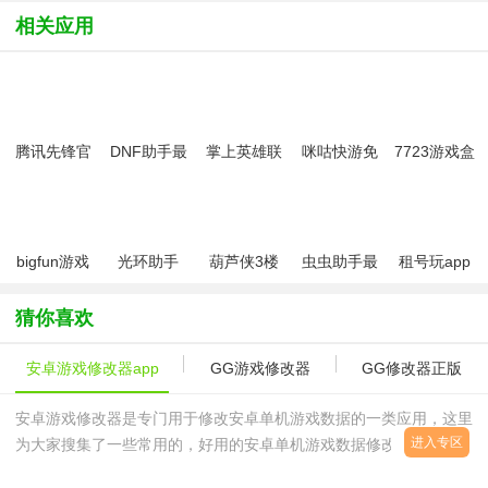
相关应用
腾讯先锋官
DNF助手最
掌上英雄联
咪咕快游免
7723游戏盒
方下载安装
新版
盟app
费版
子官方正版
手机版最新
2026
版(原腾讯先
游)
bigfun游戏
光环助手
葫芦侠3楼
虫虫助手最
租号玩app
社区app
app正版最
最新免费版
新版
正式版
新版
app
猜你喜欢
安卓游戏修改器app
GG游戏修改器
GG修改器正版
安卓游戏修改器是专门用于修改安卓单机游戏数据的一类应用，这里
进入专区
为大家搜集了一些常用的，好用的安卓单机游戏数据修改软件，用户
可以使用这些安卓游戏修改器修改游戏中的生命值、攻击力、金钱等