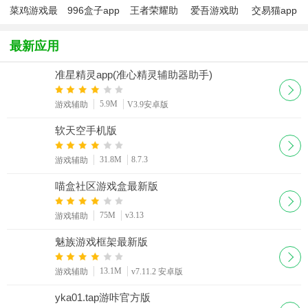
菜鸡游戏最
996盒子app
王者荣耀助
爱吾游戏助
交易猫app
新版2025
官方最新版
手手机版(王
手旧版
2026
者营地)
最新应用
准星精灵app(准心精灵辅助器助手)
5.9M
游戏辅助
V3.9安卓版
软天空手机版
31.8M
8.7.3
游戏辅助
喵盒社区游戏盒最新版
75M
v3.13
游戏辅助
魅族游戏框架最新版
13.1M
游戏辅助
v7.11.2 安卓版
yka01.tap游咔官方版