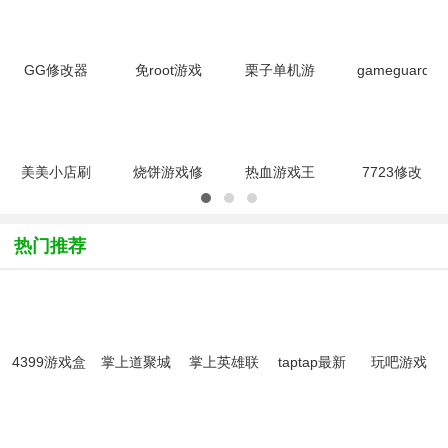
道具的数量，帮助你缩短游戏的进程，值得注意的是很多游戏在使用
了安卓游戏修改器后就变得无聊了，所以大家还是根据情况适量修
改。
GG修改器
免root游戏
栗子单机游
gameguardia
appv6.9.4646
修改器
戏修改器
中文汉化版
最新版
3.5.1.53安
appv1.0安
98.6 最新
卓版
卓版
版
美美小店刷
烧饼游戏修
热血游戏王
7723修改
钻石修改器
改器安卓版
刷钻石修改
器4.4.2 安
3.1 安卓版
v1.3
器3.1 安卓
卓版
版
热门推荐
4399游戏盒
掌上道聚城
掌上英雄联
taptap最新
玩吧游戏
免费版
(游戏商
盟app
版2026
城)app最新
版本