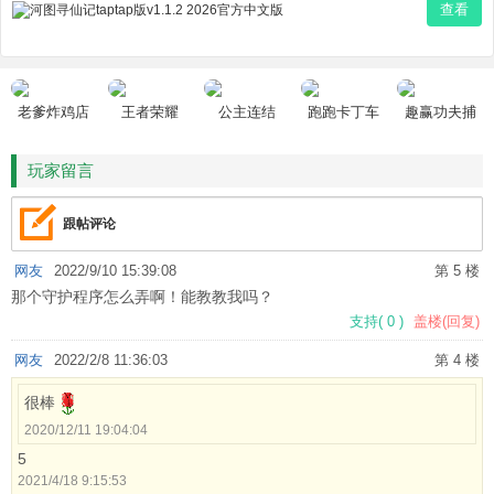
查看
老爹炸鸡店
王者荣耀
公主连结
跑跑卡丁车
趣赢功夫捕
HD
鱼
玩家留言
跟帖评论
网友
2022/9/10 15:39:08
第 5 楼
那个守护程序怎么弄啊！能教教我吗？
支持
(
0
)
盖楼(回复)
网友
2022/2/8 11:36:03
第 4 楼
很棒
2020/12/11 19:04:04
5
2021/4/18 9:15:53