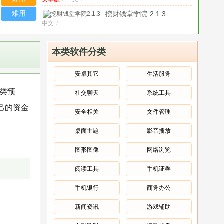
爽版
电视版
app
V912.2.8
难用
挖财钱堂学院
2.1.3
安卓版
中文
/
PHP家庭记账理财系统
中文
/
本类软件分类
巧手记账
V1.0
中文
/
安卓其它
生活服务
随手
分类预
社交聊天
系统工具
官方版
/
中文
/
记账
本
己的资金
个人记账理
安全相关
文件管理
(悟
中文版
/
中文
/
财工具
空记
v6.1.0.5191
桌面主题
影音播放
金不换OA管理系统
账)
v1.1.7
中文版
中文
/
v3.0.11
2026
图形图像
网络浏览
官方
中文
阅读工具
手机证券
版
手机银行
商务办公
新闻资讯
游戏辅助