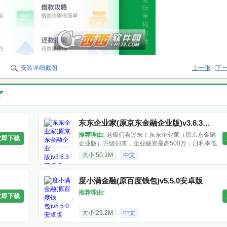
安装详细截图
上一张
下
了
东东企业家(原京东金融企业版)v3.6.3安卓版
推荐理由:
老板们看过来！东东企业家（原京东金融
立即下载
企业版）升级归来，企业融资最高500万，日利率低
至0.01，最快1分钟到账，还有支付收单和福利券，
大小:50.1M
中文
助力生意更轻松。安卓v3.6.3版已上架，赶紧下载体
验吧！
度小满金融(原百度钱包)v5.5.0安卓版
推荐理由:
立即下载
大小:29.2M
中文