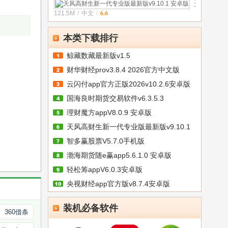
天
安卓版
6.6
121.5M
/
中文
/
风
高
财
本类下载排行
生
新
鲸藏数藏最新版v1.5
一
财华财经prov3.8.4 2026官方中文版
代
云闪付app官方正版2026v10.2.6安卓版
专
业
国海良时期货交易软件v6.3.5.3
版
理财魔方appV8.0.9 安卓版
最
新
天风高财生新一代专业版最新版v9.10.1
版
智多赢股票V5.7.0手机版
渤海期货随e赢app5.6.1.0 安卓版
轻松筹appV6.0.3安卓版
央视财经app官方版v8.7.4安卓版
装机必备软件
360借条