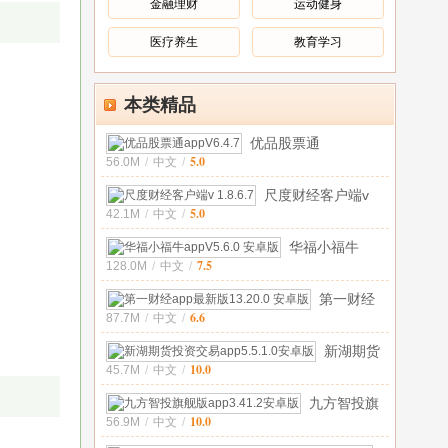
金融理财
运动健身
医疗养生
教育学习
本类精品
优品股票通
5.0
56.0M
/
中文
/
appV6.4.7
尺度财经客户端v
5.0
42.1M
/
中文
/
1.8.6.7
华福小福牛
7.5
128.0M
/
中文
/
appV5.6.0 安
卓版
第一财经
6.6
87.7M
/
中文
/
app最新
版13.20.0
新湖期货
安卓
10.0
45.7M
/
中文
/
投资交易
app5.5.1.0
九方智投旗
安
10.0
56.9M
/
中文
/
舰版
app3.41.2