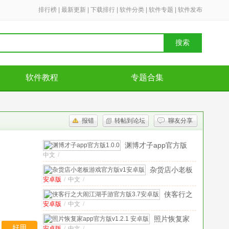
排行榜
|
最新更新
|
下载排行
|
软件分类
|
软件专题
|
软件发布
搜索
软件教程
专题合集
报错
转帖到论坛
聊友分享
渊博才子app官方版
中文
/
1.0.0
杂货店小老板
安卓版
/
中文
/
游戏官方版
v1
安卓版
侠客行之
安卓版
/
中文
/
大闹江湖
手游官方
照片恢复家
版
3.7安
好用
安卓版
/
中文
/