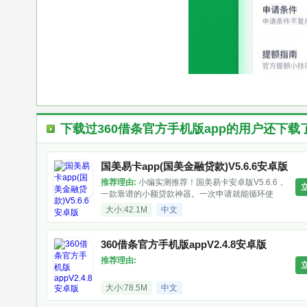
下载过
360借条官方手机版app
的用户还下载
国美易卡app(国美金融贷款)V5.6.6安卓版
推荐理由:
小编实测推荐！国美易卡安卓版V5.6.6，
一款靠谱的小额贷款神器。一次申请就能循环使
用，额度越用越高，最高能到15万。着急用钱时，
大小:42.1M
中文
极速放款特解忧。而且不止能借钱，还能用公积金
贷款、在线购物、还信用卡信用卡还款功能特别实
用，再也不用担心逾期影响征信了。国美
360借条官方手机版appV2.4.8安卓版
推荐理由:
大小:78.5M
中文