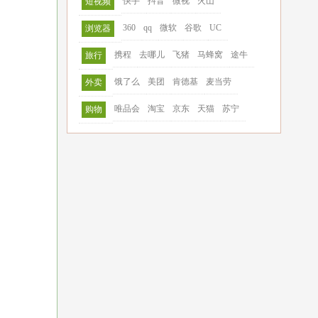
快手
抖音
微视
火山
短视频
360
qq
微软
谷歌
UC
浏览器
携程
去哪儿
飞猪
马蜂窝
途牛
旅行
饿了么
美团
肯德基
麦当劳
外卖
唯品会
淘宝
京东
天猫
苏宁
购物