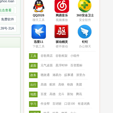
ihoo.loan
点击查看
QQ2026
网易音乐
360安全卫士
免费软件
聊天工具
视频播放
安全软件
39号-31A
迅雷11
驱动精灵
钉钉
下载工具
硬件驱动
办公聊天
谷歌商店
谷歌框架
小组件
工具
元气桌面
悬浮时钟
百变图标
桌面
赣政通
湘易办
皖事通
浙里办
政务
高德
航班
高铁
铁路
美团
出行
百度
高德
北斗
新知
腾讯
地图
作业帮
百词斩
口语100
有道词典
学习