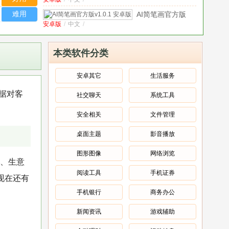
app官方版
卓版
v1.2.1 安卓
难用
AI简笔画官方版
版
安卓版
/
中文
/
v1.0.1 安卓版
我以文章镇
安卓版
/
中文
/
万族手游官
本类软件分类
方版
1.0安
欢乐
卓版
中文
/
钓鱼
安卓其它
生活服务
大师
演出经纪
数据对客
安卓
社交聊天
系统工具
安卓版
/
中文
/
人题小宝
官方
官方版
守护农场吖游
版
安全相关
文件管理
v1.0.0 安
安卓版
/
中文
/
戏官方版
0.13
v1.0.0.51596
卓版
安卓版
桌面主题
影音播放
最新
快乐小屋游戏
版
安卓版
/
中文
/
官方版
图形图像
网络浏览
300.1.0安卓
人、生意
版
阅读工具
手机证券
现在还有
手机银行
商务办公
新闻资讯
游戏辅助