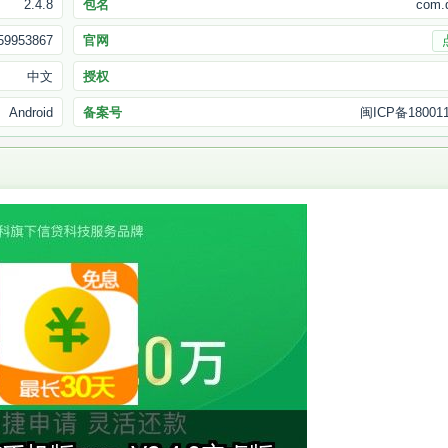
2.4.8
包名
com.q
59953867
官网
中文
授权
Android
备案号
闽ICP备180011