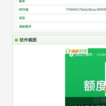
版本
MD5值
7759446175b4a18b1ac98359
语言
系统要求
软件截图