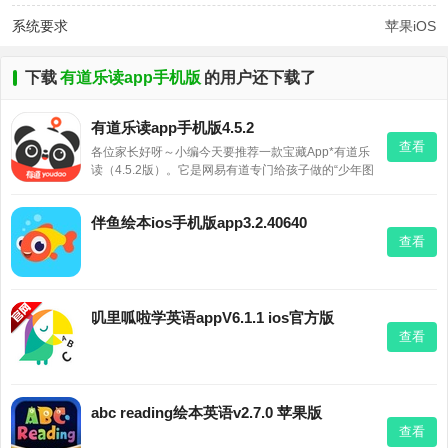
系统要求
苹果iOS
下载
有道乐读app手机版
的用户还下载了
有道乐读app手机版4.5.2
查看
各位家长好呀～小编今天要推荐一款宝藏App*有道乐
读（4.5.2版）。它是网易有道专门给孩子做的“少年图
书馆”，里面有分级爬梯书库，从A到E阶，帮孩子从阅
读萌芽顺利过渡到独立阅读。还有有声书、漫画、专
伴鱼绘本ios手机版app3.2.40640
栏等花样读法，孩子不会腻。更贴心的是，它会生成
查看
阅读报告，
叽里呱啦学英语appV6.1.1 ios官方版
查看
abc reading绘本英语v2.7.0 苹果版
查看