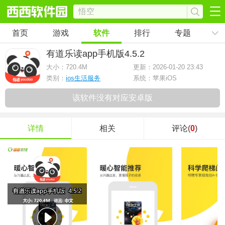
首页
游戏
软件
排行
专题
有道乐读app手机版
4.5.2
大小：
720.4M
更新：2026-01-20 23:43
类别：
ios生活服务
系统：苹果iOS
该软件没有对应安卓版
详情
相关
评论(
0
)