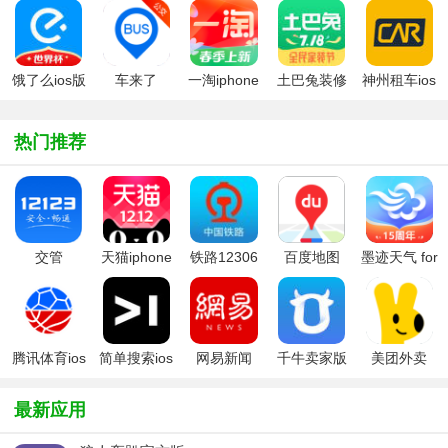
饿了么ios版
车来了
一淘iphone
土巴兔装修
神州租车ios
iPhone版(实
版
app
时公交)
热门推荐
交管
天猫iphone
铁路12306
百度地图
墨迹天气 for
12123ios版
客户端
iOS版
iphone
腾讯体育ios
简单搜索ios
网易新闻
千牛卖家版
美团外卖
手机版app
最新应用