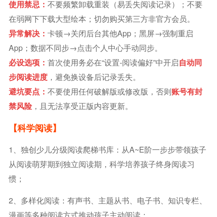
使用禁忌：
不要频繁卸载重装（易丢失阅读记录）；不要
在弱网下下载大型绘本；切勿购买第三方非官方会员。
异常解决：
卡顿→关闭后台其他App；黑屏→强制重启
App；数据不同步→点击个人中心手动同步。
必设选项：
首次使用务必在“设置-阅读偏好”中开启
自动同
步阅读进度
，避免换设备后记录丢失。
避坑要点：
不要使用任何破解版或修改版，否则
账号有封
禁风险
，且无法享受正版内容更新。
【科学阅读】
1、独创少儿分级阅读爬梯书库：从A~E阶一步步带领孩子
从阅读萌芽期到独立阅读期，科学培养孩子终身阅读习
惯；
2、多样化阅读：有声书、主题从书、电子书、知识专栏、
漫画等多种阅读方式推动孩子主动阅读；