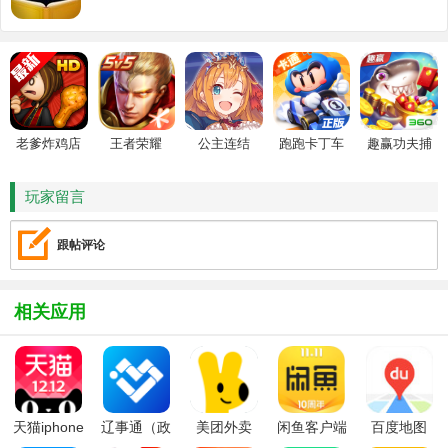
老爹炸鸡店
王者荣耀
公主连结
跑跑卡丁车
趣赢功夫捕
HD
鱼
玩家留言
跟帖评论
相关应用
天猫iphone
辽事通（政
美团外卖
闲鱼客户端
百度地图
客户端
务服务）
ios版