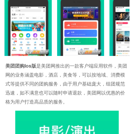
美团团购ios版
是美团网推出的一款客户端应用软件，美团
网的业务涵盖电影，酒店，美食等，可以按地域、消费模
式等提供不同的团购服务，由于用户基础庞大，组团规范
迅速，如不满意也可以随时申请退款，美团网以优惠的价
格为用户打造高品质的服务。