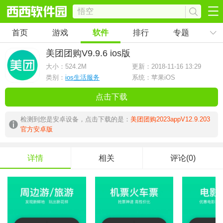
首页
游戏
软件
排行
专题
美团团购
V9.9.6 ios版
大小：
524.2M
更新：2018-11-16 13:29
类别：
ios生活服务
系统：苹果iOS
点击下载
检测到您是安卓设备，点击下载的是：
美团团购2023appV12.9.203
官方安卓版
详情
相关
评论(0)