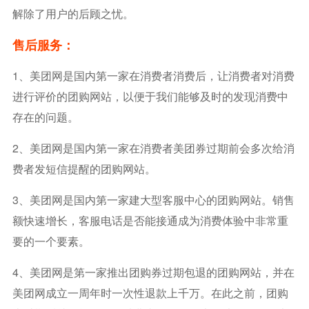
解除了用户的后顾之忧。
售后服务：
1、美团网是国内第一家在消费者消费后，让消费者对消费
进行评价的团购网站，以便于我们能够及时的发现消费中
存在的问题。
2、美团网是国内第一家在消费者美团券过期前会多次给消
费者发短信提醒的团购网站。
3、美团网是国内第一家建大型客服中心的团购网站。销售
额快速增长，客服电话是否能接通成为消费体验中非常重
要的一个要素。
4、美团网是第一家推出团购券过期包退的团购网站，并在
美团网成立一周年时一次性退款上千万。在此之前，团购